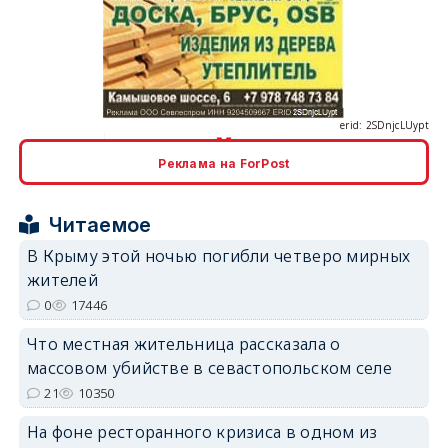
erid: 2SDnjcLUypt
Реклама на ForPost
erid: 2SDnjcrDNw6
Читаемое
В Крыму этой ночью погибли четверо мирных
жителей
0
17446
erid: 2SDnjdPjgYS
Что местная жительница рассказала о
массовом убийстве в севастопольском селе
21
10350
На фоне ресторанного кризиса в одном из