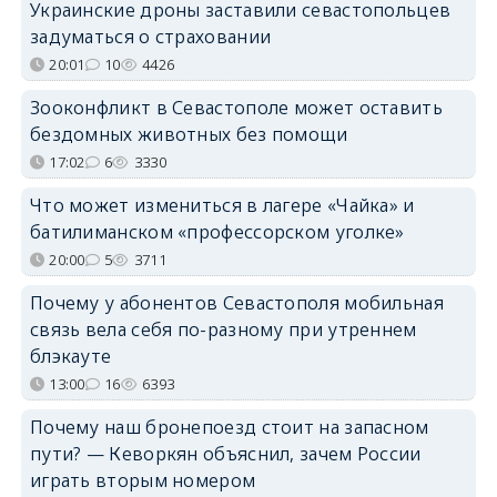
Украинские дроны заставили севастопольцев
задуматься о страховании
20:01
10
4426
Зооконфликт в Севастополе может оставить
бездомных животных без помощи
17:02
6
3330
Что может измениться в лагере «Чайка» и
батилиманском «профессорском уголке»
20:00
5
3711
Почему у абонентов Севастополя мобильная
связь вела себя по-разному при утреннем
блэкауте
13:00
16
6393
Почему наш бронепоезд стоит на запасном
пути? — Кеворкян объяснил, зачем России
играть вторым номером