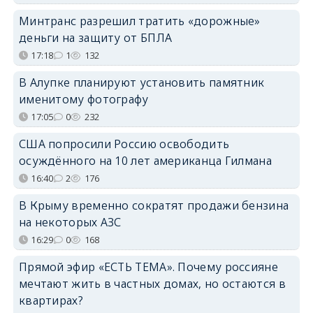
Минтранс разрешил тратить «дорожные»
деньги на защиту от БПЛА
17:18
1
132
В Алупке планируют установить памятник
именитому фотографу
17:05
0
232
США попросили Россию освободить
осуждённого на 10 лет американца Гилмана
16:40
2
176
В Крыму временно сократят продажи бензина
на некоторых АЗС
16:29
0
168
Прямой эфир «ЕСТЬ ТЕМА». Почему россияне
мечтают жить в частных домах, но остаются в
квартирах?