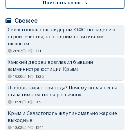
Прислать новость
Свежее
Севастополь стал лидером ЮФО по падению
строительства, но с одним позитивным
нюансом
20:02
2
771
Ханский дворец возглавил бывший
замминистра юстиции Крыма
19:00
1
1325
Любовь живёт три года? Почему новая песня
стала гимном тысяч россиянок
18:20
1
309
Крым и Севастополь ждут аномально жаркие
выходные
18:02
4
1541