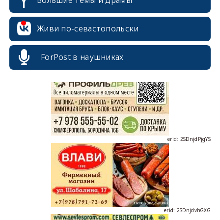
Большие темы и драмы
erid: 2SDnjcrDNw6
Живи по-севастопольски
ForPost в наушниках
erid: 2SDnjdPjgYS
erid: 2SDnjdvhGXG