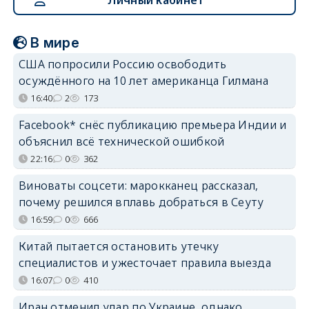
Личный кабинет
В мире
США попросили Россию освободить
осуждённого на 10 лет американца Гилмана
16:40
2
173
Facebook* снёс публикацию премьера Индии и
объяснил всё технической ошибкой
22:16
0
362
Виноваты соцсети: марокканец рассказал,
почему решился вплавь добраться в Сеуту
16:59
0
666
Китай пытается остановить утечку
специалистов и ужесточает правила выезда
16:07
0
410
Иран отменил удар по Украине, однако