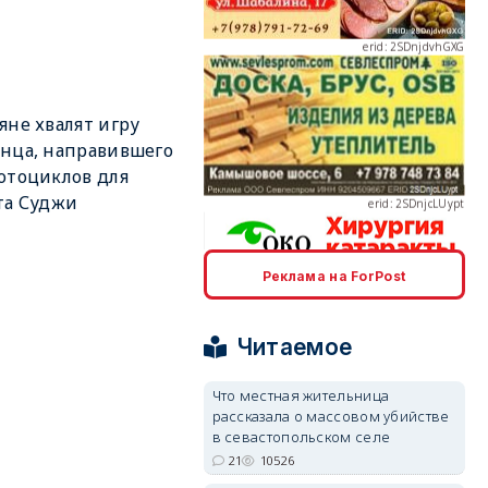
яне хвалят игру
erid: 2SDnjcLUypt
нца, направившего
отоциклов для
та Суджи
Реклама на ForPost
erid: 2SDnjcrDNw6
Читаемое
Что местная жительница
рассказала о массовом убийстве
в севастопольском селе
erid: 2SDnjdPjgYS
21
10526