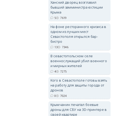
Ханский дворец возглавил
бывший замминистра юстиции
Крыма
5
7619
На фоне ресторанного кризиса в
erid: 2SDnjdvhGXG
одном из лучших мест
Севастополя открылся бар-
бистро
13
7346
В севастопольском селе
военнослужащий убил военного
и мирных жителей
4
7275
Кого в Севастополе готовы взять
на работу для защиты города от
дронов
0
7024
Крымчанин печатал боевые
дроны для СБУ на 3D-принтере в
своей квартире