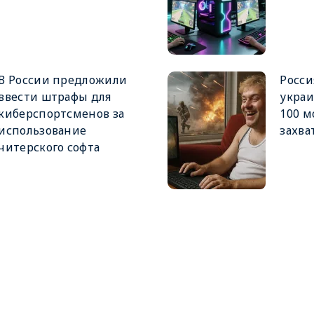
В России предложили
Росси
ввести штрафы для
украи
киберспортсменов за
100 м
использование
захва
читерского софта