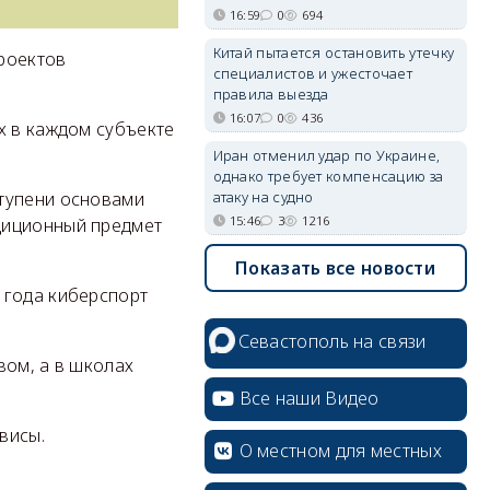
16:59
0
694
Китай пытается остановить утечку
роектов
специалистов и ужесточает
правила выезда
16:07
0
436
х в каждом субъекте
Иран отменил удар по Украине,
однако требует компенсацию за
атаку на судно
ступени основами
15:46
3
1216
диционный предмет
Показать все новости
 года киберспорт
Севастополь на связи
вом, а в школах
Все наши Видео
висы.
О местном для местных