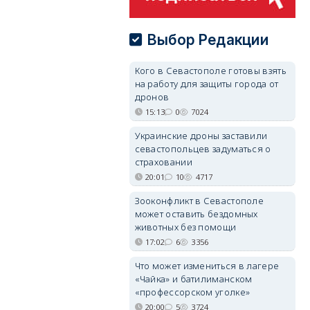
Выбор Редакции
Кого в Севастополе готовы взять
на работу для защиты города от
дронов
15:13
0
7024
Украинские дроны заставили
севастопольцев задуматься о
страховании
20:01
10
4717
Зооконфликт в Севастополе
может оставить бездомных
животных без помощи
17:02
6
3356
Что может измениться в лагере
«Чайка» и батилиманском
«профессорском уголке»
20:00
5
3724