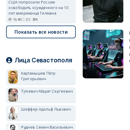
США попросили Россию
освободить осуждённого на 10
лет американца Гилмана
16:40
2
388
Показать все новости
Лица Севастополя
Картамышев Пётр
Григорьевич
Туткевич Марат Сергеевич
Шеффер Адольф Львович
Руднев Семен Васильевич