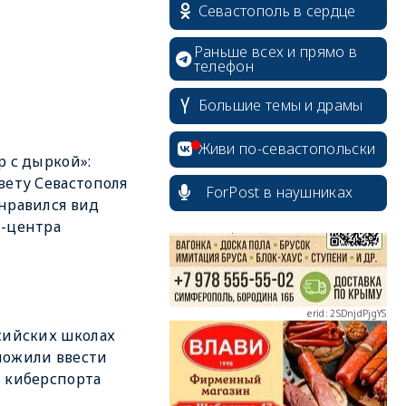
Севастополь в сердце
Раньше всех и прямо в
телефон
Большие темы и драмы
erid: 2SDnjcrDNw6
Живи по-севастопольски
р с дыркой»:
вету Севастополя
ForPost в наушниках
нравился вид
-центра
erid: 2SDnjdPjgYS
сийских школах
ложили ввести
 киберспорта
erid: 2SDnjdvhGXG