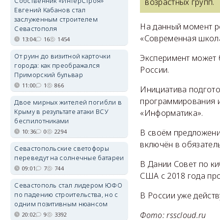
Собственник «ИнтерСтроя»
возрастных групп.
Евгений Кабанов стал
заслуженным строителем
На данный момент р
Севастополя
«Современная школа
13:04
16
1454
От руин до визитной карточки
Эксперимент может
города: как преображался
России.
Приморский бульвар
11:00
1
866
Инициатива подгото
программирования и
Двое мирных жителей погибли в
Крыму в результате атаки ВСУ
«Информатика».
беспилотниками
В своём предложени
10:36
0
2294
включён в обязател
Севастопольские светофоры
переведут на солнечные батареи
В Дании Совет по ки
09:01
7
744
США с 2018 года пр
Севастополь стал лидером ЮФО
по падению строительства, но с
В России уже дейст
одним позитивным нюансом
Фото: rsscloud.ru
20:02
9
3392