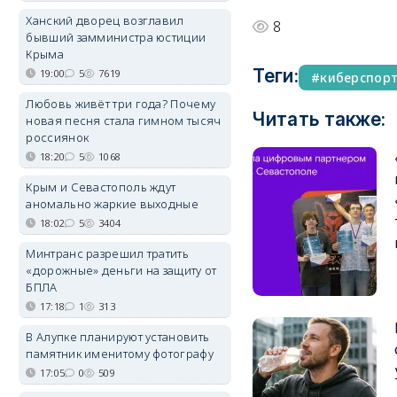
Ханский дворец возглавил
8
бывший замминистра юстиции
Крыма
Теги:
19:00
5
7619
киберспор
Любовь живёт три года? Почему
Читать также:
новая песня стала гимном тысяч
россиянок
18:20
5
1068
Крым и Севастополь ждут
аномально жаркие выходные
18:02
5
3404
Минтранс разрешил тратить
«дорожные» деньги на защиту от
БПЛА
17:18
1
313
В Алупке планируют установить
памятник именитому фотографу
17:05
0
509