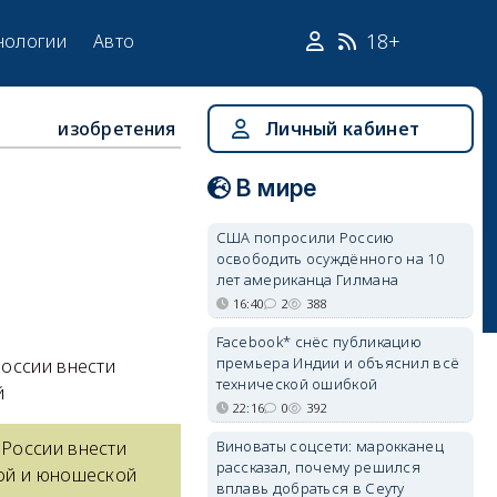
18+
нологии
Авто
изобретения
Личный кабинет
В мире
США попросили Россию
освободить осуждённого на 10
лет американца Гилмана
16:40
2
388
Facebook* снёс публикацию
премьера Индии и объяснил всё
оссии внести
технической ошибкой
й
22:16
0
392
Виноваты соцсети: марокканец
 России внести
рассказал, почему решился
вой и юношеской
вплавь добраться в Сеуту