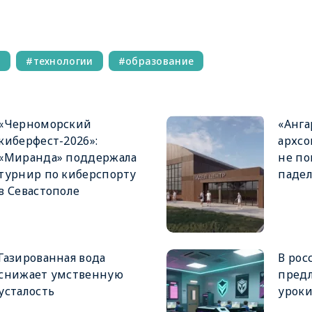
т
технологии
образование
«Черноморский
«Анга
киберфест-2026»:
архсо
«Миранда» поддержала
не по
турнир по киберспорту
падел
в Севастополе
Газированная вода
В рос
снижает умственную
пред
усталость
уроки