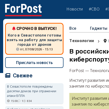
Новости
#СВО
#
Все
Гаджеты
СРОЧНО В ВЫПУСК!
Кого в Севастополе готовы
›
взять на работу для защиты
Технологии
города от дронов
пт, 07/08/2026 - 15:13
В российски
киберспорт
Прислать новость
ForPost — Технолог
Свежее
Институт развития 
занятия по киберсп
В Севастополе повреждены
десятки домов при отражении
атаки БПЛА
Институт развития
15:00
1
834
занятия по киберс