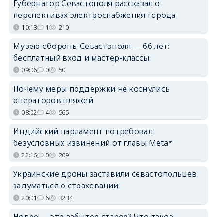
Губернатор Севастополя рассказал о
перспективах электроснабжения города
10:13
1
210
Музею обороны Севастополя — 66 лет:
бесплатный вход и мастер-классы
09:06
0
50
Почему меры поддержки не коснулись
операторов пляжей
08:02
4
565
Индийский парламент потребовал
безусловных извинений от главы Meta*
22:16
0
209
Украинские дроны заставили севастопольцев
задуматься о страховании
20:01
6
3234
Новое — это забытое старое? Что такое