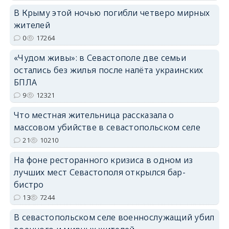
В Крыму этой ночью погибли четверо мирных
жителей
0
17264
erid: 2SDnjdPjgYS
«Чудом живы»: в Севастополе две семьи
остались без жилья после налёта украинских
БПЛА
9
12321
Что местная жительница рассказала о
erid: 2SDnjdvhGXG
массовом убийстве в севастопольском селе
21
10210
На фоне ресторанного кризиса в одном из
лучших мест Севастополя открылся бар-
бистро
13
7244
В севастопольском селе военнослужащий убил