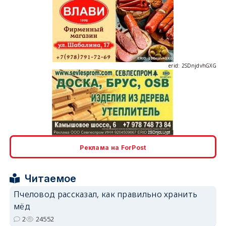
erid: 2SDnjdvhGXG
erid: 2SDnjcLUypt
Реклама на ForPost
Читаемое
Пчеловод рассказал, как правильно хранить
erid: 2SDnjcrDNw6
мёд
2
24552