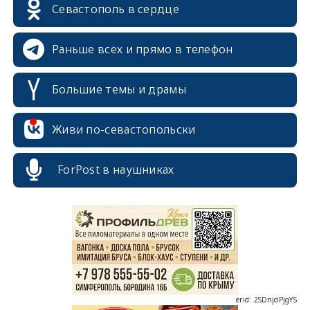
Севастополь в сердце
Раньше всех и прямо в телефон
Большие темы и драмы
Живи по-севастопольски
ForPost в наушниках
erid: 2SDnjcrDNw6
erid: 2SDnjdPjgYS