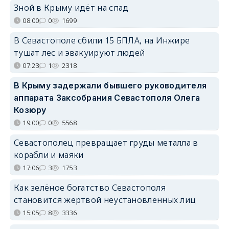
Зной в Крыму идёт на спад
08:00
0
1699
В Севастополе сбили 15 БПЛА, на Инжире
тушат лес и эвакуируют людей
07:23
1
2318
В Крыму задержали бывшего руководителя
аппарата Заксобрания Севастополя Олега
Козюру
19:00
0
5568
Севастополец превращает груды металла в
корабли и маяки
17:06
3
1753
Как зелёное богатство Севастополя
становится жертвой неустановленных лиц
15:05
8
3336