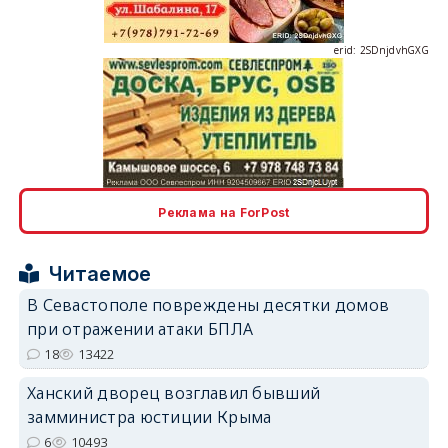
erid: 2SDnjdvhGXG
erid: 2SDnjcLUypt
Реклама на ForPost
Читаемое
В Севастополе повреждены десятки домов
при отражении атаки БПЛА
erid: 2SDnjcrDNw6
18
13422
Ханский дворец возглавил бывший
замминистра юстиции Крыма
6
10493