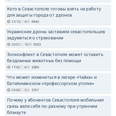
Кого в Севастополе готовы взять на работу
для защиты города от дронов
15:13
0
9940
Украинские дроны заставили севастопольцев
задуматься о страховании
20:01
10
5063
Зооконфликт в Севастополе может оставить
бездомных животных без помощи
17:02
6
3389
Что может измениться в лагере «Чайка» и
батилиманском «профессорском уголке»
20:00
5
3767
Почему у абонентов Севастополя мобильная
связь вела себя по-разному при утреннем
блэкауте