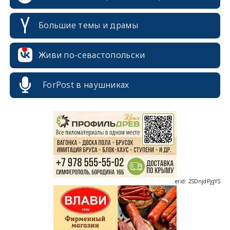
Большие темы и драмы
Живи по-севастопольски
ForPost в наушниках
erid: 2SDnjcrDNw6
erid: 2SDnjdPjgYS