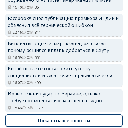
осуждённого на 10 лет американца Гилмана
16:40
0
36
Facebook* снёс публикацию премьера Индии и
объяснил всё технической ошибкой
22:16
0
341
Виноваты соцсети: марокканец рассказал,
почему решился вплавь добраться в Сеуту
16:59
0
661
Китай пытается остановить утечку
специалистов и ужесточает правила выезда
16:07
0
400
Иран отменил удар по Украине, однако
требует компенсацию за атаку на судно
15:46
3
1177
Показать все новости