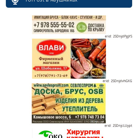
erid: 2SDnjdPjgYS
erid: 2SDnjdvhGXG
erid: 2SDnjcLUypt