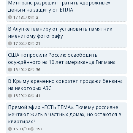
Минтранс разрешил тратить «дорожные»
деньги на защиту от БПЛА
17:18
0
3
В Алупке планируют установить памятник
именитому фотографу
17:05
0
21
США попросили Россию освободить
осуждённого на 10 лет американца Гилмана
16:40
0
36
В Крыму временно сократят продажи бензина
на некоторых АЗС
16:29
0
41
Прямой эфир «ЕСТЬ ТЕМА». Почему россияне
мечтают жить в частных домах, но остаются в
квартирах?
16:00
0
197