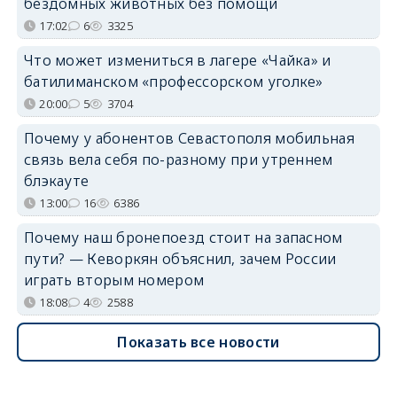
бездомных животных без помощи
17:02
6
3325
Что может измениться в лагере «Чайка» и
батилиманском «профессорском уголке»
20:00
5
3704
Почему у абонентов Севастополя мобильная
связь вела себя по-разному при утреннем
блэкауте
13:00
16
6386
Почему наш бронепоезд стоит на запасном
пути? — Кеворкян объяснил, зачем России
играть вторым номером
18:08
4
2588
Показать все новости