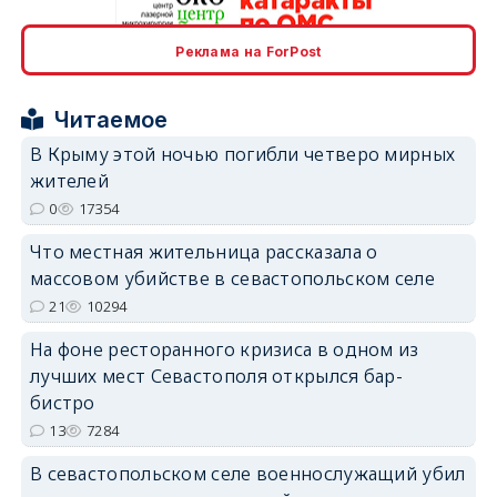
Реклама на ForPost
erid: 2SDnjcrDNw6
Читаемое
В Крыму этой ночью погибли четверо мирных
жителей
0
17354
erid: 2SDnjdPjgYS
Что местная жительница рассказала о
массовом убийстве в севастопольском селе
21
10294
На фоне ресторанного кризиса в одном из
лучших мест Севастополя открылся бар-
erid: 2SDnjdvhGXG
бистро
13
7284
В севастопольском селе военнослужащий убил