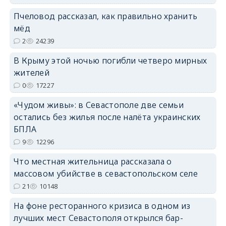
Пчеловод рассказал, как правильно хранить
erid: 2SDnjdPjgYS
мёд
2
24239
В Крыму этой ночью погибли четверо мирных
жителей
0
17227
erid: 2SDnjdvhGXG
«Чудом живы»: в Севастополе две семьи
остались без жилья после налёта украинских
БПЛА
9
12296
Что местная жительница рассказала о
массовом убийстве в севастопольском селе
21
10148
На фоне ресторанного кризиса в одном из
лучших мест Севастополя открылся бар-