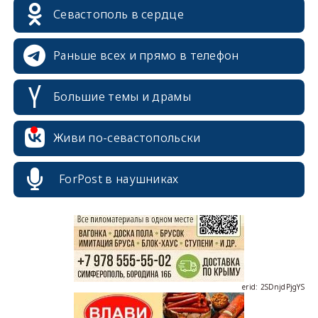
Севастополь в сердце
Раньше всех и прямо в телефон
Большие темы и драмы
Живи по-севастопольски
erid: 2SDnjcrDNw6
ForPost в наушниках
erid: 2SDnjdPjgYS