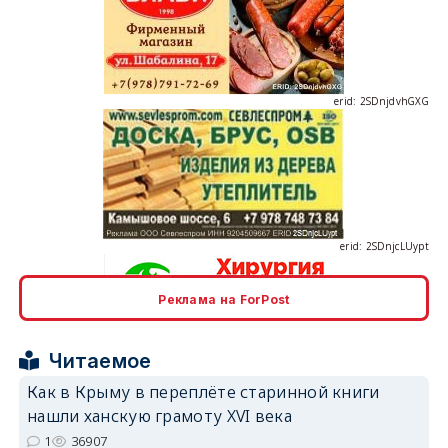
erid: 2SDnjdvhGXG
erid: 2SDnjcLUypt
Реклама на ForPost
erid: 2SDnjcrDNw6
Читаемое
Как в Крыму в переплёте старинной книги
нашли ханскую грамоту XVI века
1
36907