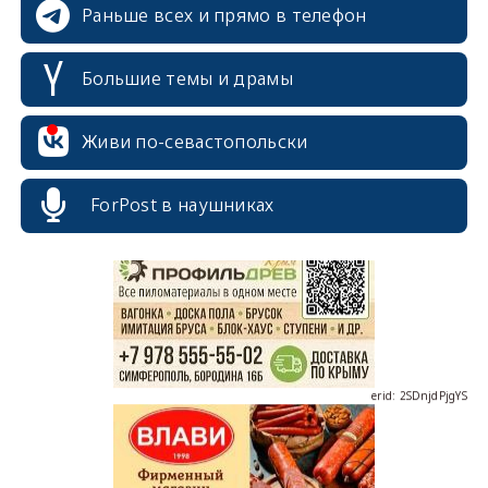
Раньше всех и прямо в телефон
Большие темы и драмы
Живи по-севастопольски
erid: 2SDnjcrDNw6
ForPost в наушниках
erid: 2SDnjdPjgYS