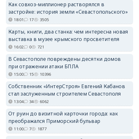
Как совхоз-миллионер растворялся в
застройке: история земли «Севастопольского»
18:01
17
3505
Карты, книги, два станка: чем интересна новая
выставка в музее крымского просветителя
16:02
0
721
В Севастополе повреждены десятки домов
при отражении атаки БПЛА
15:00
15
10396
Собственник «ИнтерСтроя» Евгений Кабанов
стал заслуженным строителем Севастополя
13:04
34
6062
От руин до визитной карточки города: как
преображался Приморский бульвар
11:00
7
1877