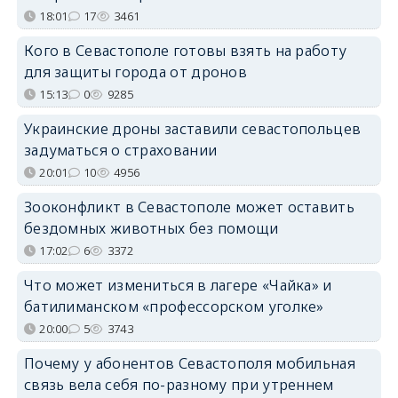
18:01
17
3461
Кого в Севастополе готовы взять на работу
для защиты города от дронов
15:13
0
9285
Украинские дроны заставили севастопольцев
задуматься о страховании
20:01
10
4956
Зооконфликт в Севастополе может оставить
бездомных животных без помощи
17:02
6
3372
Что может измениться в лагере «Чайка» и
батилиманском «профессорском уголке»
20:00
5
3743
Почему у абонентов Севастополя мобильная
связь вела себя по-разному при утреннем