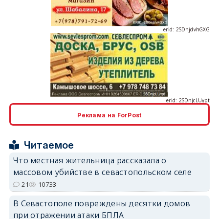
erid: 2SDnjdvhGXG
erid: 2SDnjcLUypt
Реклама на ForPost
Читаемое
erid: 2SDnjcrDNw6
Что местная жительница рассказала о
массовом убийстве в севастопольском селе
21
10733
В Севастополе повреждены десятки домов
при отражении атаки БПЛА
erid: 2SDnjdPjgYS