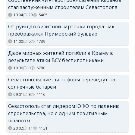
Собственник «ИнтерСтроя» Евгений Кабанов
стал заслуженным строителем Севастополя
13:04
29
5405
От руин до визитной карточки города: как
преображался Приморский бульвар
11:00
5
1739
Двое мирных жителей погибли в Крыму в
результате атаки ВСУ беспилотниками
10:36
0
6780
Севастопольские светофоры переведут на
солнечные батареи
09:01
8
1116
Севастополь стал лидером ЮФО по падению
строительства, но с одним позитивным
нюансом
20:02
11
4131