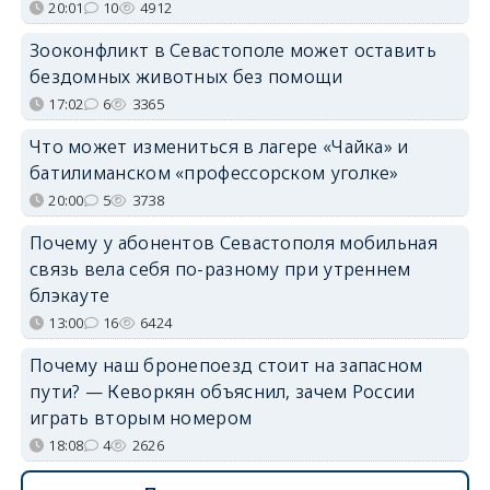
20:01
10
4912
Зооконфликт в Севастополе может оставить
бездомных животных без помощи
17:02
6
3365
Что может измениться в лагере «Чайка» и
батилиманском «профессорском уголке»
20:00
5
3738
Почему у абонентов Севастополя мобильная
связь вела себя по-разному при утреннем
блэкауте
13:00
16
6424
Почему наш бронепоезд стоит на запасном
пути? — Кеворкян объяснил, зачем России
играть вторым номером
18:08
4
2626