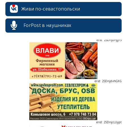
Живи по-севастопольски
ForPost в наушниках
erid: 2SDnjdPjgYS
erid: 2SDnjdvhGXG
erid: 2SDnjcLUypt