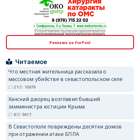
erid: 2SDnjcrDNw6
Реклама на ForPost
Читаемое
Что местная жительница рассказала о
массовом убийстве в севастопольском селе
erid: 2SDnjdPjgYS
21
10676
Ханский дворец возглавил бывший
замминистра юстиции Крыма
6
9417
В Севастополе повреждены десятки домов
erid: 2SDnjdvhGXG
при отражении атаки БПЛА