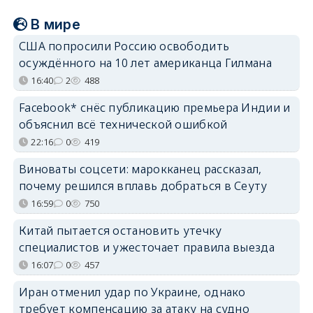
В мире
США попросили Россию освободить
осуждённого на 10 лет американца Гилмана
16:40
2
488
Facebook* снёс публикацию премьера Индии и
объяснил всё технической ошибкой
22:16
0
419
Виноваты соцсети: марокканец рассказал,
почему решился вплавь добраться в Сеуту
16:59
0
750
Китай пытается остановить утечку
специалистов и ужесточает правила выезда
16:07
0
457
Иран отменил удар по Украине, однако
требует компенсацию за атаку на судно