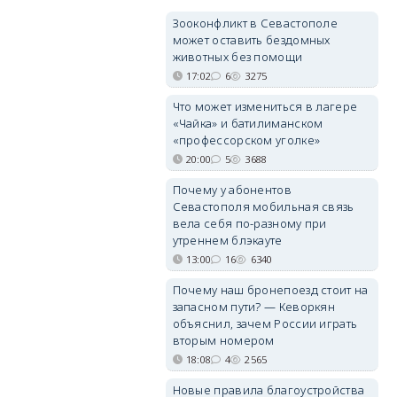
Зооконфликт в Севастополе
может оставить бездомных
животных без помощи
17:02
6
3275
Что может измениться в лагере
«Чайка» и батилиманском
«профессорском уголке»
20:00
5
3688
Почему у абонентов
Севастополя мобильная связь
вела себя по-разному при
утреннем блэкауте
13:00
16
6340
Почему наш бронепоезд стоит на
запасном пути? — Кеворкян
объяснил, зачем России играть
вторым номером
18:08
4
2565
Новые правила благоустройства