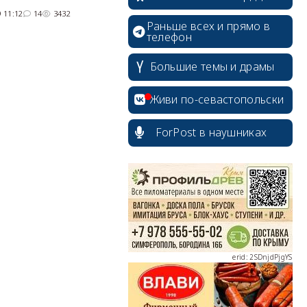
 11:12
14
3432
Раньше всех и прямо в
телефон
Большие темы и драмы
Живи по-севастопольски
ForPost в наушниках
erid: 2SDnjcrDNw6
erid: 2SDnjdPjgYS