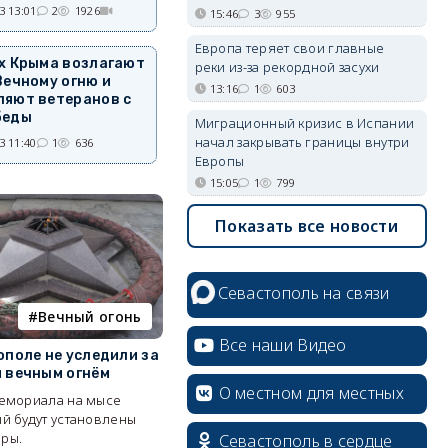
3 13:01
2
1926
15:46
3
955
Европа теряет свои главные
х Крыма возлагают
реки из-за рекордной засухи
Вечному огню и
13:16
1
603
ляют ветеранов с
беды
Миграционный кризис в Испании
начал закрывать границы внутри
3 11:40
1
636
Европы
15:05
1
799
Показать все новости
Севастополь на связи
Вечный огонь
Все наши Видео
ополе не уследили за
 вечным огнём
О местном для местных
мемориала на мысе
й будут установлены
ры.
Севастополь в сердце