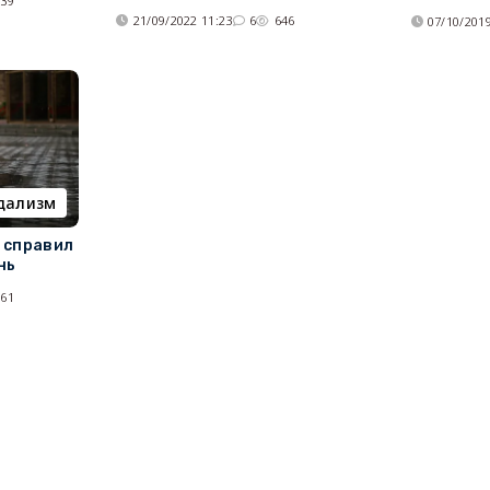
539
21/09/2022 11:23
6
646
07/10/2019
дализм
 справил
нь
561