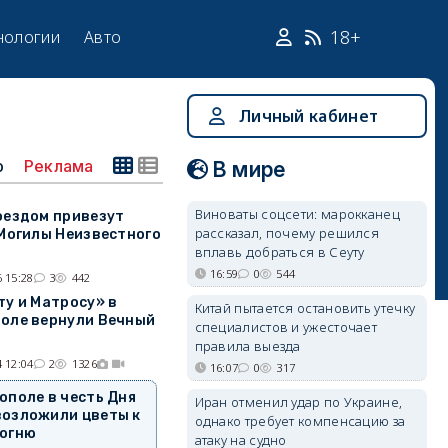
18+
нологии
Авто
Личный кабинет
о
Реклама
В мире
Виноваты соцсети: марокканец
оездом привезут
рассказал, почему решился
 Могилы Неизвестного
вплавь добраться в Сеуту
16:59
0
544
 15:28
3
442
ту и Матросу» в
Китай пытается остановить утечку
оле вернули Вечный
специалистов и ужесточает
правила выезда
 12:04
2
1326
16:07
0
317
ополе в честь Дня
Иран отменил удар по Украине,
возложили цветы к
однако требует компенсацию за
 огню
атаку на судно