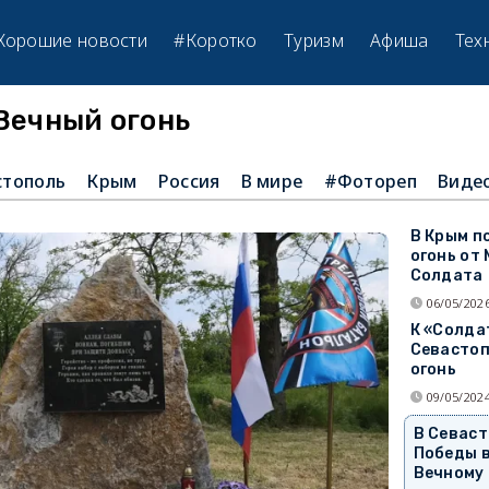
Хорошие новости
#Коротко
Туризм
Афиша
Тех
Вечный огонь
стополь
Крым
Россия
В мире
#Фотореп
Виде
В Крым п
огонь от
Солдата
06/05/2026
К «Солда
Севастоп
огонь
09/05/2024
В Севаст
Победы 
Вечному