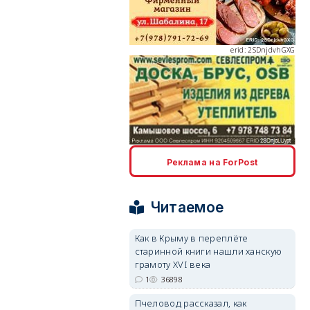
erid: 2SDnjdvhGXG
erid: 2SDnjcLUypt
Реклама на ForPost
Читаемое
Как в Крыму в переплёте
старинной книги нашли ханскую
erid: 2SDnjcrDNw6
грамоту XVI века
1
36898
Пчеловод рассказал, как