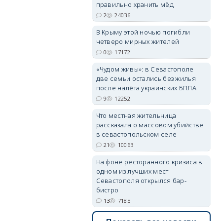
правильно хранить мёд
2
24036
erid: 2SDnjdPjgYS
В Крыму этой ночью погибли
четверо мирных жителей
0
17172
«Чудом живы»: в Севастополе
две семьи остались без жилья
после налёта украинских БПЛА
9
12252
erid: 2SDnjdvhGXG
Что местная жительница
рассказала о массовом убийстве
в севастопольском селе
21
10063
На фоне ресторанного кризиса в
одном из лучших мест
Севастополя открылся бар-
бистро
13
7185