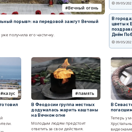
09/05/202
Вечный огонь
В города
льный порыв»: на передовой зажгут Вечный
цветы к 
поздрав
уже получила его частичку.
Днём По
09/05/202
3
казус
память
 готовил
В Феодосии группа местных
В Севаст
додумалась жарить каштаны
погасшим
на Вечном огне
ой
Теперь у 
Молодым людям предстоит
ители.
Хрустальны
ответить за свои действия.
видеокаме