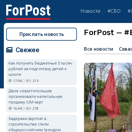
Новости
#СВО
#
ForPost — #
Прислать новость
Все новости
Сева
Свежее
Как получить бюджетные 5 тысяч
рублей на подготовку детей к
школе
17:06
0
213
Двое севастопольцев
организовали нелегальную
продажу SIM-карт
16:04
0
278
Задержки зарплат в
строительстве стали
общероссийским трендом