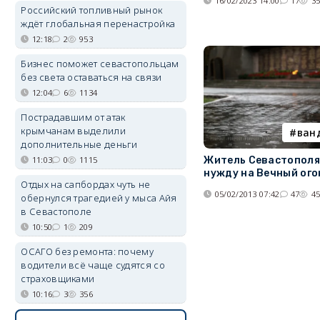
16/02/2023 14:00
17
3
Российский топливный рынок
ждёт глобальная перенастройка
12:18
2
953
Бизнес поможет севастопольцам
без света оставаться на связи
12:04
6
1134
Пострадавшим от атак
крымчанам выделили
ван
дополнительные деньги
11:03
0
1115
Житель Севастополя
нужду на Вечный ого
Отдых на сапбордах чуть не
05/02/2013 07:42
47
4
обернулся трагедией у мыса Айя
в Севастополе
10:50
1
209
ОСАГО без ремонта: почему
водители всё чаще судятся со
страховщиками
10:16
3
356