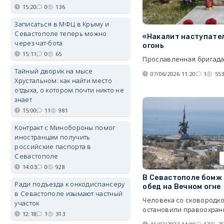
15:20
0
136
Записаться в МФЦ в Крыму и
Севастополе теперь можно
«Накалит наступате
через чат-бота
огонь
15:11
0
65
Прославленная бригада 
Тайный дворик на мысе
07/06/2026 11:20
1
55
Хрустальном: как найти место
отдыха, о котором почти никто не
знает
15:00
11
981
Контракт с Минобороны помог
иностранцам получить
российские паспорта в
Севастополе
14:03
0
928
В Севастополе бомж
Ради подъезда к онкодиспансеру
обед на Вечном огне
в Севастополе изымают частный
Человека со сковородк
участок
остановили правоохран
12:18
1
313