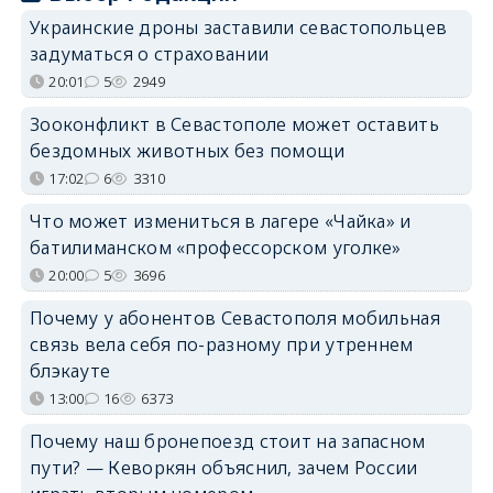
Украинские дроны заставили севастопольцев
задуматься о страховании
20:01
5
2949
Зооконфликт в Севастополе может оставить
бездомных животных без помощи
17:02
6
3310
Что может измениться в лагере «Чайка» и
батилиманском «профессорском уголке»
20:00
5
3696
Почему у абонентов Севастополя мобильная
связь вела себя по-разному при утреннем
блэкауте
13:00
16
6373
Почему наш бронепоезд стоит на запасном
пути? — Кеворкян объяснил, зачем России