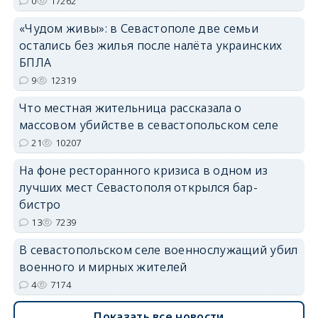
0
17262
«Чудом живы»: в Севастополе две семьи
erid: 2SDnjdvhGXG
остались без жилья после налёта украинских
БПЛА
9
12319
Что местная жительница рассказала о
массовом убийстве в севастопольском селе
21
10207
На фоне ресторанного кризиса в одном из
лучших мест Севастополя открылся бар-
бистро
13
7239
В севастопольском селе военнослужащий убил
военного и мирных жителей
4
7174
Показать все новости