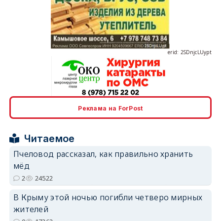
erid: 2SDnjcLUypt
erid: 2SDnjcrDNw6
Реклама на ForPost
Читаемое
Пчеловод рассказал, как правильно хранить
мёд
erid: 2SDnjdPjgYS
2
24522
В Крыму этой ночью погибли четверо мирных
жителей