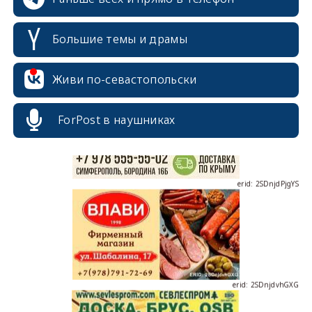
Большие темы и драмы
erid: 2SDnjcrDNw6
Живи по-севастопольски
ForPost в наушниках
erid: 2SDnjdPjgYS
erid: 2SDnjdvhGXG