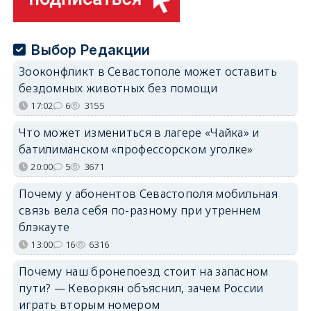
Выбор Редакции
Зооконфликт в Севастополе может оставить
бездомных животных без помощи
17:02
6
3155
Что может измениться в лагере «Чайка» и
батилиманском «профессорском уголке»
20:00
5
3671
Почему у абонентов Севастополя мобильная
связь вела себя по-разному при утреннем
блэкауте
13:00
16
6316
Почему наш бронепоезд стоит на запасном
пути? — Кеворкян объяснил, зачем России
играть вторым номером