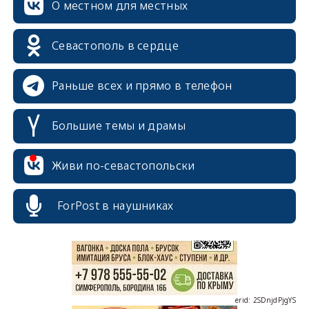
О местном для местных
Севастополь в сердце
Раньше всех и прямо в телефон
Большие темы и драмы
erid: 2SDnjcrDNw6
Живи по-севастопольски
ForPost в наушниках
erid: 2SDnjdPjgYS