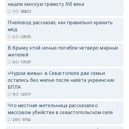
нашли ханскую грамоту XVI века
1
36823
erid: 2SDnjdPjgYS
Пчеловод рассказал, как правильно хранить
мёд
2
23555
В Крыму этой ночью погибли четверо мирных
жителей
erid: 2SDnjdvhGXG
0
17037
«Чудом живы»: в Севастополе две семьи
остались без жилья после налёта украинских
БПЛА
9
12077
Что местная жительница рассказала о
массовом убийстве в севастопольском селе
20
9762