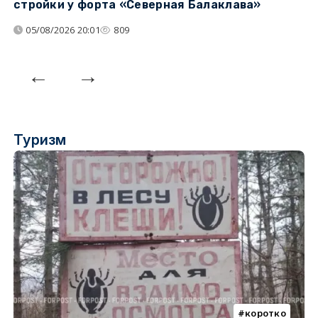
стройки у форта «Северная Балаклава»
д
05/08/2026 20:01
809
Туризм
коротко