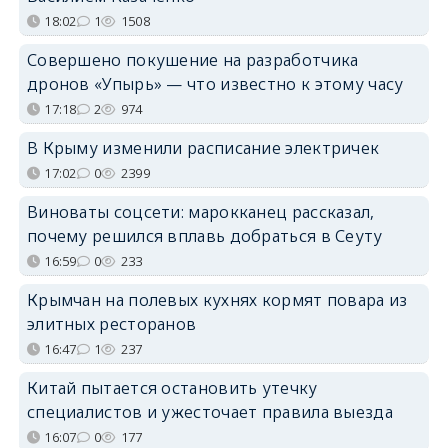
18:02
1
1508
Совершено покушение на разработчика
дронов «Упырь» — что известно к этому часу
17:18
2
974
В Крыму изменили расписание электричек
17:02
0
2399
Виноваты соцсети: марокканец рассказал,
почему решился вплавь добраться в Сеуту
16:59
0
233
Крымчан на полевых кухнях кормят повара из
элитных ресторанов
16:47
1
237
Китай пытается остановить утечку
специалистов и ужесточает правила выезда
16:07
0
177