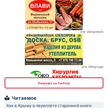
erid: 2SDnjdvhGXG
erid: 2SDnjcLUypt
Реклама на ForPost
erid: 2SDnjcrDNw6
Читаемое
Как в Крыму в переплёте старинной книги