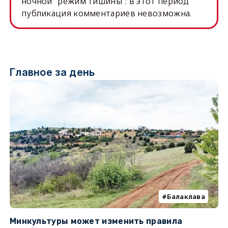
ночной "режим тишины": в этот период
публикация комментариев невозможна.
Главное за день
Балаклава
Минкультуры может изменить правила
С