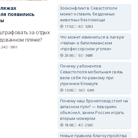
Зооконфликт в Севастополе
пляжах
Двух москвичей на
П
может оставить бездомных
ля появились
сапбордах унесло от берега
о
животных без помощи
ры
Крыма на километр в море
б
Е
17:02
6
3283
штрафовать за отдых
Спасатели благополучно
Что может измениться в лагере
Н
удованном пляже?
вернули туристов обратно на
«Чайка» и батилиманском
де
сушу.
:24
5901
«профессорском уголке»
29/07/2026 17:03
6380
20:00
5
3688
Почему у абонентов
Севастополя мобильная связь
вела себя по-разному при
утреннем блэкауте
13:00
16
6341
Почему наш бронепоезд стоит на
запасном пути? — Кеворкян
объяснил, зачем России играть
вторым номером
18:08
4
2565
Новые правила благоустройства