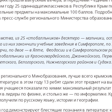
днях прошли выпускные вечера, а перед ними – единые 
том году 25 одиннадцатиклассников в Республике Крым 
тдельные предметы на максимальные 100 баллов. Подроб
в пресс-службе регионального Министерства образовани
мства, из 25 «стобалльников» десятеро — мальчики, о
о из них закончили учебные заведения в Симферополе, по
рчи, по двое — в Ялте, Феодосии и в Симферопольском р
обалльники из Красногвардейского, Джанкойского, Перв
ветского, Белогорского, Нижнегорского районов и Судака
 регионального Минобразования, лучше всего крымски
итературе: в этом году 13 ребят сдали этот предмет на в
я учащиеся показали по химии: максимальный результат
в лидеры по физике, и столько же — по информатике. Кр
олучили по русскому языку, истории и географии.
 год демонстрируют блестящие познания в литературе: 