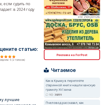
, если судить по
адает: в 2024 году
erid: 2SDnjdvhGXG
цените статью:
erid: 2SDnjcLUypt
Реклама на ForPost
среднем:
5
(
2
голосов)
Читаемое
Как в Крыму в переплёте
старинной книги нашли ханскую
erid: 2SDnjcrDNw6
грамоту XVI века
1
36899
му лучшие
Пчеловод рассказал, как