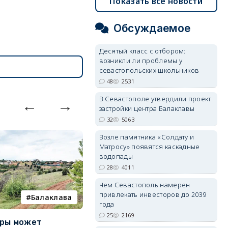
Показать все новости
Обсуждаемое
Десятый класс с отбором:
возникли ли проблемы у
севастопольских школьников
48
2531
В Севастополе утвердили проект
застройки центра Балаклавы
32
5063
Возле памятника «Солдату и
Матросу» появятся каскадные
водопады
28
4011
Чем Севастополь намерен
привлекать инвесторов до 2039
Балаклава
покушение
года
25
2169
уры может
Совершено покушение на
П