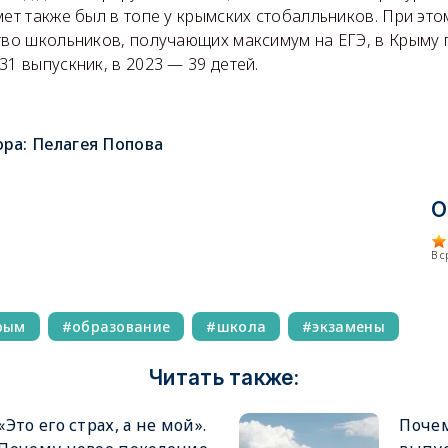
мет также был в топе у крымских стобалльников. При этом
тво школьников, получающих максимум на ЕГЭ, в Крыму п
31 выпускник, в 2023 — 39 детей.
ора:
Пелагея Попова
О
В 
рым
образование
школа
экзамены
Читать также:
«Это его страх, а не мой».
Поче