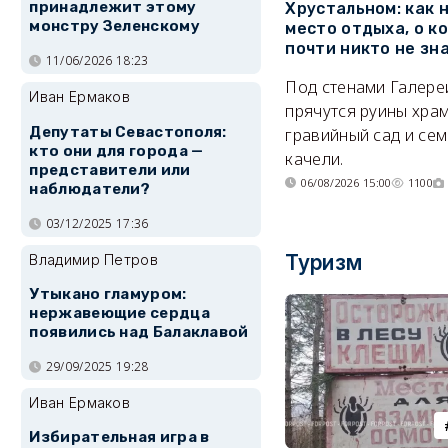
принадлежит этому
Хрустальном: как 
монстру Зеленскому
место отдыха, о к
почти никто не зн
11/06/2026 18:23
Под стенами Галере
Иван Ермаков
прячутся руины храм
Депутаты Севастополя:
гравийный сад и се
кто они для города —
качели.
представители или
06/08/2026 15:00
1100
наблюдатели?
03/12/2025 17:36
Туризм
Владимир Петров
Утыкано гламуром:
нержавеющие сердца
появились над Балаклавой
29/09/2025 19:28
Иван Ермаков
Избирательная игра в