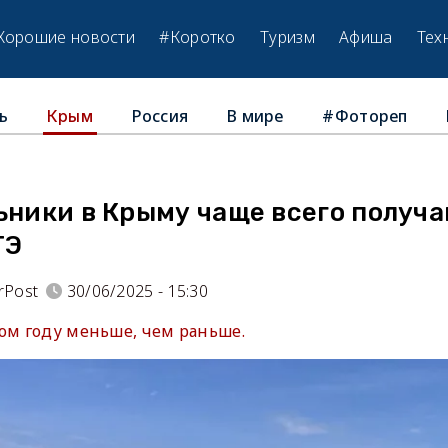
Хорошие новости
#Коротко
Туризм
Афиша
Тех
ь
Россия
В мире
#Фотореп
Крым
ьники в Крыму чаще всего получ
ГЭ
rPost
30/06/2025 - 15:30
том году меньше, чем раньше.