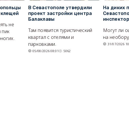
топольцы
В Севастополе утвердили
На диких 
 клещей
проект застройки центра
Севастопо
Балаклавы
инспекто
ять не
Там появится туристический
Могут ли о
 пик
квартал с отелями и
на необор
ногих.
парковками.
31/07/2026 10
05/08/2026 08:01
5062