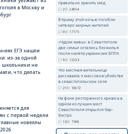
кники уезжают из
правильно хранить мёд
тополя в Москву и
2
24054
бург
erid: 2SDnjdPjgYS
В Крыму этой ночью погибли
четверо мирных жителей
0
17175
«Чудом живы»: в Севастополе
две семьи остались без жилья
аниях ЕГЭ нашли
после налёта украинских БПЛА
и: из-за одной
9
12253
erid: 2SDnjdvhGXG
 школьники не
Что местная жительница
али, что делать
рассказала о массовом убийстве
в севастопольском селе
21
10072
На фоне ресторанного кризиса в
одном из лучших мест
еняется для
Севастополя открылся бар-
ян с первой недели
бистро
 главные новеллы
13
7188
2026