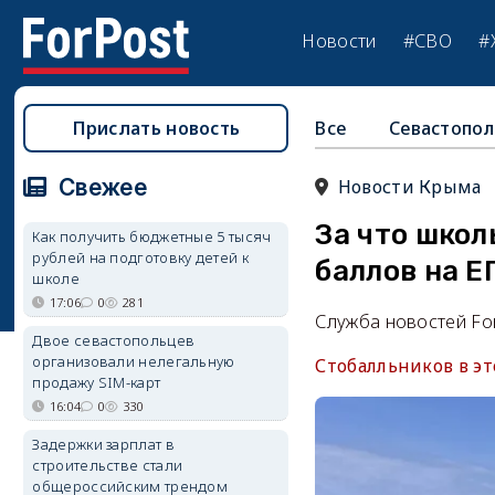
Новости
#СВО
#
Прислать новость
Все
Севастопол
Свежее
Новости Крыма
За что школ
Как получить бюджетные 5 тысяч
рублей на подготовку детей к
баллов на Е
школе
17:06
0
281
Служба новостей Fo
Двое севастопольцев
организовали нелегальную
Стобалльников в э
продажу SIM-карт
16:04
0
330
Задержки зарплат в
строительстве стали
общероссийским трендом