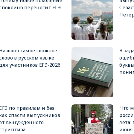
Почему новое поколение
выпус
спокойно переносит ЕГЭ
Севас
Петер
Названо самое сложное
В зад
слово в русском языке
ошибк
для участников ЕГЭ-2026
буквы
поним
ЕГЭ по правилам и без:
Что м
как спасти выпускников
росси
от вынужденного
лета:
стриптиза
июня 