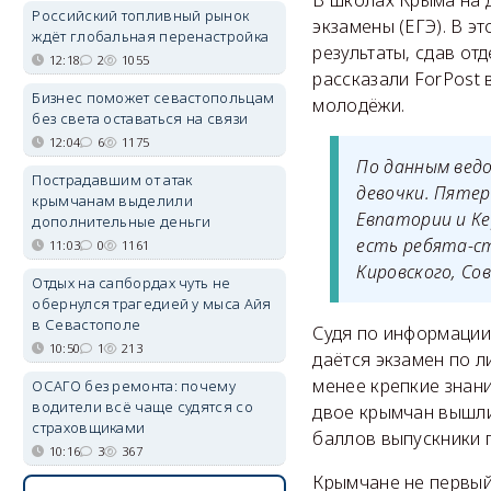
В школах Крыма на 
Российский топливный рынок
экзамены (ЕГЭ). В э
ждёт глобальная перенастройка
результаты, сдав о
12:18
2
1055
рассказали ForPost 
Бизнес поможет севастопольцам
молодёжи.
без света оставаться на связи
12:04
6
1175
По данным ведо
Пострадавшим от атак
девочки. Пятер
крымчанам выделили
Евпатории и Ке
дополнительные деньги
есть ребята-ст
11:03
0
1161
Кировского, Со
Отдых на сапбордах чуть не
обернулся трагедией у мыса Айя
в Севастополе
Судя по информации
10:50
1
213
даётся экзамен по л
менее крепкие знани
ОСАГО без ремонта: почему
водители всё чаще судятся со
двое крымчан вышли 
страховщиками
баллов выпускники п
10:16
3
367
Крымчане не первый