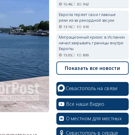
15:46
3
962
Европа теряет свои главные
реки из-за рекордной засухи
13:16
1
610
Миграционный кризис в Испании
начал закрывать границы внутри
Европы
15:05
1
800
Показать все новости
Севастополь на связи
Все наши Видео
О местном для местных
Севастополь в сердце