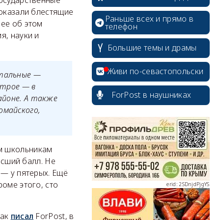
государственные
показали блестящие
Раньше всех и прямо в
нее об этом
телефон
я, науки и
Большие темы и драмы
Живи по-севастопольски
стальные —
 трое — в
ForPost в наушниках
айоне. А также
омайского,
erid: 2SDnjcrDNw6
.
м школьникам
ысший балл. Не
 — у пятерых. Ещё
оме этого, сто
erid: 2SDnjdPjgYS
как
писал
ForPost, в