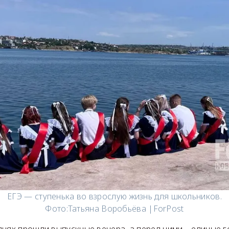
ЕГЭ — ступенька во взрослую жизнь для школьников.
Фото:
Татьяна Воробьёва |ForPost