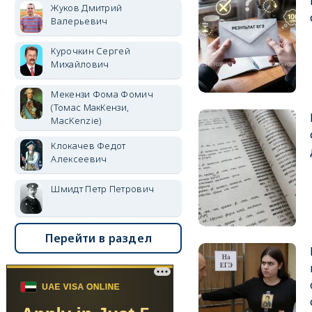
Жуков Дмитрий
Валерьевич
Курочкин Сергей
Михайлович
Мекензи Фома Фомич
(Томас МакКензи,
MacKenzie)
Клокачев Федот
Алексеевич
Шмидт Петр Петрович
Перейти в раздел