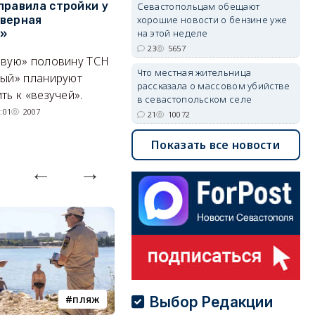
правила стройки у
разработчика дронов
к
Севастопольцам обещают
хорошие новости о бензине уже
верная
«Упырь» — что известно к
р
на этой неделе
а»
этому часу
С
23
5657
ивую» половину ТСН
Сработало взрывное
С
Что местная жительница
ный» планируют
устройство, заложенное под
гр
рассказала о массовом убийстве
ть к «везучей».
автомобиль Владимира
р
в севастопольском селе
Ткачука.
во
:01
2007
21
10072
05/08/2026 17:18
1741
Показать все новости
пляж
туризм
Выбор Редакции