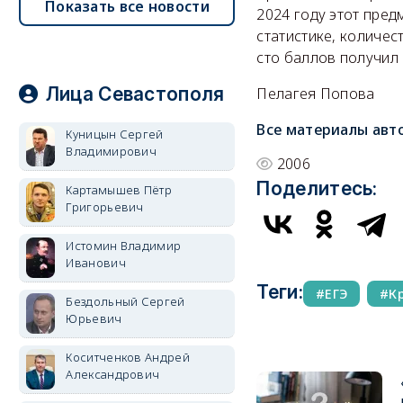
Показать все новости
2024 году этот пред
статистике, количес
сто баллов получил 
Лица Севастополя
Пелагея Попова
Все материалы авт
Куницын Сергей
Владимирович
2006
Поделитесь:
Картамышев Пётр
Григорьевич
Истомин Владимир
Иванович
Теги:
ЕГЭ
К
Бездольный Сергей
Юрьевич
Коситченков Андрей
Александрович