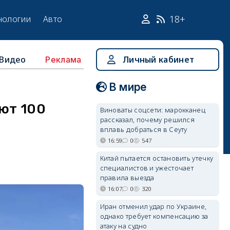
18+
нологии
Авто
Видео
Личный кабинет
Реклама
В мире
ают 100
Виноваты соцсети: марокканец
рассказал, почему решился
вплавь добраться в Сеуту
16:59
0
547
Китай пытается остановить утечку
специалистов и ужесточает
правила выезда
16:07
0
320
Иран отменил удар по Украине,
однако требует компенсацию за
атаку на судно