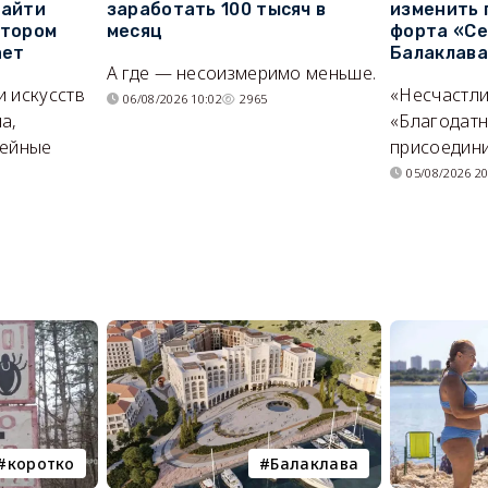
найти
заработать 100 тысяч в
изменить 
отором
месяц
форта «Се
ает
Балаклав
А где — несоизмеримо меньше.
и искусств
«Несчастл
06/08/2026 10:02
2965
а,
«Благодат
мейные
присоедини
05/08/2026 20
коротко
Балаклава