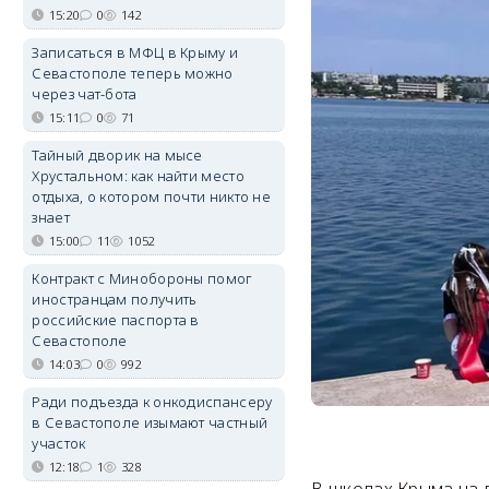
15:20
0
142
Записаться в МФЦ в Крыму и
Севастополе теперь можно
через чат-бота
15:11
0
71
Тайный дворик на мысе
Хрустальном: как найти место
отдыха, о котором почти никто не
знает
15:00
11
1052
Контракт с Минобороны помог
иностранцам получить
российские паспорта в
Севастополе
14:03
0
992
Ради подъезда к онкодиспансеру
в Севастополе изымают частный
участок
12:18
1
328