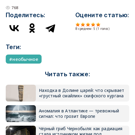
768
Поделитесь:
Оцените статью:
В среднем:
5
(
1
голос)
Теги:
необычное
Читать также:
Находка в Долине царей: что скрывает
«грустный смайлик» скифского кургана
Аномалия в Атлантике — тревожный
сигнал: что грозит Европе
Чёрный гриб Чернобыля: как радиация
стала источником жизни под