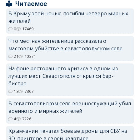
Читаемое
В Крыму этой ночью погибли четверо мирных
жителей
erid: 2SDnjdPjgYS
0
17469
Что местная жительница рассказала о
массовом убийстве в севастопольском селе
21
10371
На фоне ресторанного кризиса в одном из
erid: 2SDnjdvhGXG
лучших мест Севастополя открылся бар-
бистро
13
7307
В севастопольском селе военнослужащий убил
военного и мирных жителей
4
7226
Крымчанин печатал боевые дроны для СБУ на
3D-принтере в своей квартире