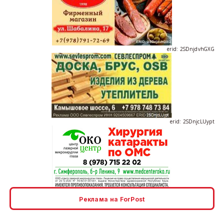
erid: 2SDnjdvhGXG
erid: 2SDnjcLUypt
erid: 2SDnjcrDNw6
Реклама на ForPost