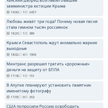
Ханский дворец возглавил бывший
замминистра юстиции Крыма
19:00
1
2457
Любовь живёт три года? Почему новая песня
стала гимном тысяч россиянок
18:20
1
389
Крым и Севастополь ждут аномально жаркие
выходные
18:02
4
1906
Минтранс разрешил тратить «дорожные»
деньги на защиту от БПЛА
17:18
1
151
В Алупке планируют установить памятник
именитому фотографу
17:05
0
263
США попросили Россию освободить