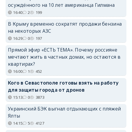
осуждённого на 10 лет американца Гилмана
16:40
2
199
В Крыму временно сократят продажи бензина
на некоторых АЗС
16:29
0
197
Прямой эфир «ЕСТЬ ТЕМА». Почему россияне
мечтают жить в частных домах, но остаются в
квартирах?
16:00
1
452
Кого в Севастополе готовы взять на работу
для защиты города от дронов
15:13
0
3873
Украинский БЭК выгнал отдыхающих с пляжей
Ялты
14:15
5
4127