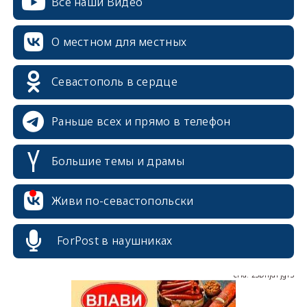
Все наши Видео
О местном для местных
Севастополь в сердце
Раньше всех и прямо в телефон
Большие темы и драмы
erid: 2SDnjcrDNw6
Живи по-севастопольски
ForPost в наушниках
erid: 2SDnjdPjgYS