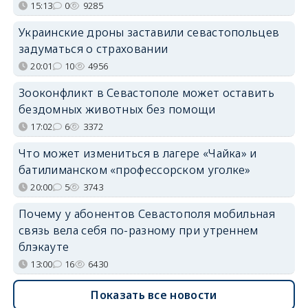
15:13
0
9285
Украинские дроны заставили севастопольцев
задуматься о страховании
20:01
10
4956
Зооконфликт в Севастополе может оставить
бездомных животных без помощи
17:02
6
3372
Что может измениться в лагере «Чайка» и
батилиманском «профессорском уголке»
20:00
5
3743
Почему у абонентов Севастополя мобильная
связь вела себя по-разному при утреннем
блэкауте
13:00
16
6430
Показать все новости