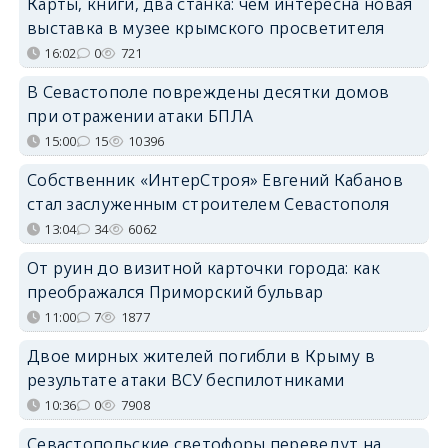
Карты, книги, два станка: чем интересна новая
выставка в музее крымского просветителя
16:02
0
721
В Севастополе повреждены десятки домов
при отражении атаки БПЛА
15:00
15
10396
Собственник «ИнтерСтроя» Евгений Кабанов
стал заслуженным строителем Севастополя
13:04
34
6062
От руин до визитной карточки города: как
преображался Приморский бульвар
11:00
7
1877
Двое мирных жителей погибли в Крыму в
результате атаки ВСУ беспилотниками
10:36
0
7908
Севастопольские светофоры переведут на