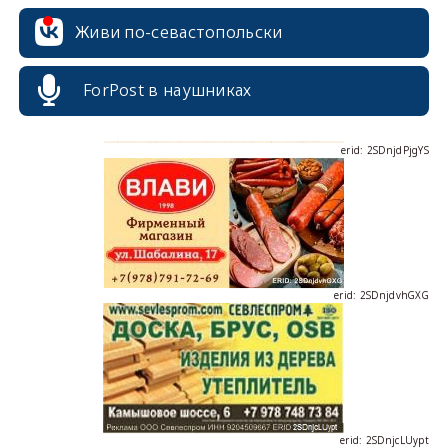
Живи по-севастопольски
ForPost в наушниках
erid: 2SDnjdPjgYS
erid: 2SDnjdvhGXG
erid: 2SDnjcLUypt