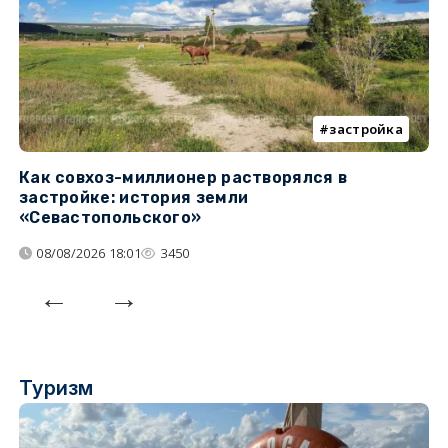
застройка
Как совхоз-миллионер растворялся в
К
застройке: история земли
н
«Севастопольского»
п
08/08/2026 18:01
3450
Туризм