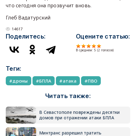
что сегодня она прозвучит вновь.
Глеб Вадатурский
14617
Поделитесь:
Оцените статью:
В среднем:
5
(
2
голосов)
Теги:
дроны
БПЛА
атака
ПВО
Читать также:
В Севастополе повреждены десятки
домов при отражении атаки БПЛА
Минтранс разрешил тратить