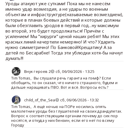
Уроды атакуют уже сутками! Пока мы не нанесём
именно удар возмездия, а не удары по военным
объектам и инфраструктуре(называемые возмездием),
которые в планах боевых действий и которые должны
были обезглавить уродов в первый год...ну максимум
во второй, это будет продолжаться! Причём с
усилением! Мы "хирурги" ценой наших ребят! Мы этих
красных линий начертили немеряно! И что? Ударить
нужно симметрично! По Банковой!Крещатику! А за
детей по Бесарабке! Тогда эти ублюдки хотя-бы начнут
думать!!!
Внук героев 2
сб, 06/06/2026 - 13:25
Tim Tomas
,
Вы слушали речь гаранта на пэмф? Если
обобщить, то он сказал, что ничего страшного, будем и
дальше наращивать ПВО. Вот и всё. Вопросы есть?
child_of_the_Sea
сб, 06/06/2026 - 13:32
Tim Tomas
,
А ещё ночью на ПОРе носились опять
малолетние уроды без глушителей на своих драндулетах.
Вопрос к соответствующим органам почему до сих пор
носятся, и откуда у них бензин, если его нет по всему
Городу