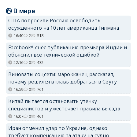
В мире
США попросили Россию освободить
осуждённого на 10 лет американца Гилмана
16:40
2
518
Facebook* снёс публикацию премьера Индии и
объяснил всё технической ошибкой
22:16
0
432
Виноваты соцсети: марокканец рассказал,
почему решился вплавь добраться в Сеуту
16:59
0
761
Китай пытается остановить утечку
специалистов и ужесточает правила выезда
16:07
0
461
Иран отменил удар по Украине, однако
требует компенсацию за атаку на судно