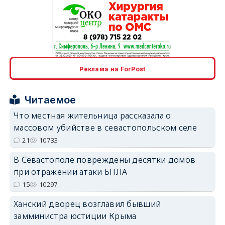
erid: 2SDnjcrDNw6
Реклама на ForPost
Читаемое
Что местная жительница рассказала о
массовом убийстве в севастопольском селе
erid: 2SDnjdPjgYS
21
10733
В Севастополе повреждены десятки домов
при отражении атаки БПЛА
15
10297
Ханский дворец возглавил бывший
erid: 2SDnjdvhGXG
замминистра юстиции Крыма