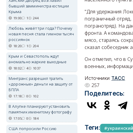
Ханский дворец возглавил
бывший замминистра юстиции
"Для удержания Лок
Крыма
пограничный отряд,
19:00
1
244
погранотряд). На да
Любовь живёт три года? Почему
фронта. А командов
новая песня стала гимном тысяч
россиянок
мясо, стараясь сокр
18:20
1
204
сказал собеседник а
Крым и Севастополь ждут
Он отметил, что в 
аномально жаркие выходные
военных, информаци
18:02
4
1037
Источники
ТАСС
Минтранс разрешил тратить
«дорожные» деньги на защиту от
257
БПЛА
Поделитесь:
17:18
0
102
В Алупке планируют установить
памятник именитому фотографу
17:05
0
184
Теги:
украински
США попросили Россию