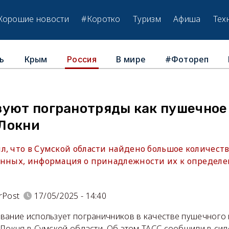
Хорошие новости
#Коротко
Туризм
Афиша
Тех
ь
Крым
В мире
#Фотореп
Россия
зуют погранотряды как пушечное
Локни
л, что в Сумской области найдено большое количест
енных, информация о принадлежности их к определ
rPost
17/05/2025 - 14:40
вание использует пограничников в качестве пушечного 
Локня в Сумской области. Об этом ТАСС сообщили в сил