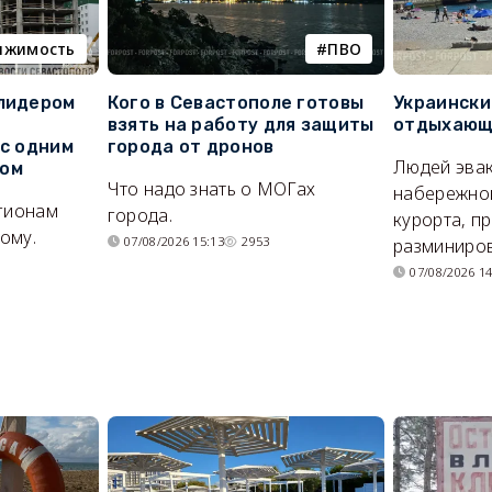
ижимость
ПВО
 лидером
Кого в Севастополе готовы
Украински
взять на работу для защиты
отдыхающи
 с одним
города от дронов
Людей эвак
сом
Что надо знать о МОГах
набережно
егионам
города.
курорта, п
ому.
07/08/2026 15:13
2953
разминиров
07/08/2026 14