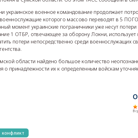
ни украинское военное командование продолжает потр
 военнослужащие которого массово переводят в 5 ПОГО
нный момент украинские пограничники уже несут потери
ание 1 ОТБР, отвечающее за оборону Локни, использует 
атить потери непосредственно среди военнослужащих св
гентства.
Сумской области найдено большое количество неопознан
я о принадлежности их к определенным войскам уточняе
О
В 
й конфликт