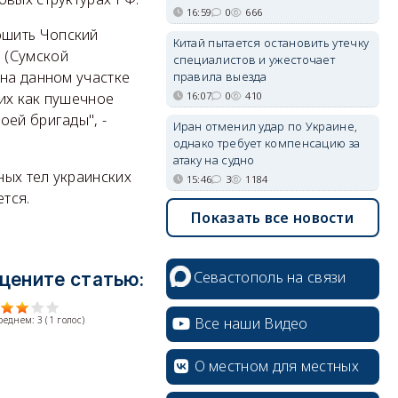
16:59
0
666
ошить Чопский
Китай пытается остановить утечку
 (Сумской
специалистов и ужесточает
 на данном участке
правила выезда
16:07
0
410
их как пушечное
оей бригады", -
Иран отменил удар по Украине,
однако требует компенсацию за
атаку на судно
ных тел украинских
15:46
3
1184
тся.
Показать все новости
Севастополь на связи
цените статью:
Все наши Видео
среднем:
3
(
1
голос)
О местном для местных