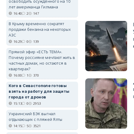
освободить осуждённого на 10
лет американца Гилмана
16:40
2
147
В Крыму временно сократят
продажи бензина на некоторых
АЗС
16:29
0
139
Прямой эфир «ЕСТЬ ТЕМА».
Почему россияне мечтают жить в
частных домах, но остаются в
квартирах?
16:00
1
370
Кого в Севастополе готовы
взять на работу для защиты
города от дронов
15:13
0
2953
Украинский БЭК выгнал
отдыхающих с пляжей Ялты
14:15
5
3521