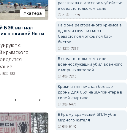
рассказала о массовом убийстве
в севастопольском селе
катера
электроснабжение
21
10339
erid: 2SDnjdPjgYS
На фоне ресторанного кризиса в
й БЭК выгнал
Губернатор Севастополя
П
одном из лучших мест
х с пляжей Ялты
рассказал о перспективах
к
Севастополя открылся бар-
электроснабжения города
п
бистро
уируют с
13
7297
Энергетики, подчеркнул он,
П
й крымского
делают практически
и
В севастопольском селе
роводится
erid: 2SDnjdvhGXG
военнослужащий убил военного
невозможное.
ош
ание.
и мирных жителей
07/08/2026 10:13
3926
:15
3521
4
7215
Крымчанин печатал боевые
дроны для СБУ на 3D-принтере в
своей квартире
2
6476
В Крыму вражеский БПЛА убил
мирного жителя
0
6140