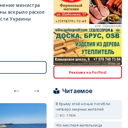
ьнение министра
ны вскрыло раскол
асти Украины
erid: 2SDnjdvhGXG
erid: 2SDnjcLUypt
Реклама на ForPost
Читаемое
В Крыму этой ночью погибли
erid: 2SDnjcrDNw6
четверо мирных жителей
0
17434
Что местная жительница