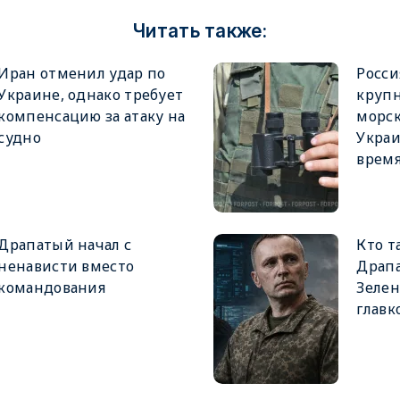
Читать также:
Иран отменил удар по
Росси
Украине, однако требует
крупн
компенсацию за атаку на
морск
судно
Украи
врем
Драпатый начал с
Кто т
ненависти вместо
Драпа
командования
Зеле
главк