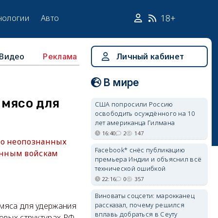
18+
нологии
Авто
Видео
Личный кабинет
Реклама
В мире
 мясо для
США попросили Россию
освободить осуждённого на 10
лет американца Гилмана
16:40
2
147
во неопознанных
Facebook* снёс публикацию
енным войскам
премьера Индии и объяснил всё
технической ошибкой
22:16
0
357
Виноваты соцсети: марокканец
рассказал, почему решился
мяса для удержания
вплавь добраться в Сеуту
овых структурах РФ.