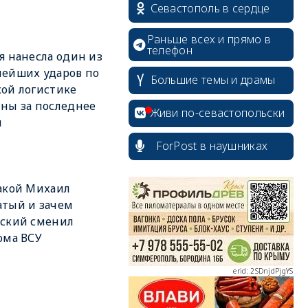
Севастополь в сердце
Раньше всех и прямо в
телефон
я нанесла один из
ейших ударов по
Большие темы и драмы
ой логистике
ны за последнее
Живи по-севастопольски
я
ForPost в наушниках
erid: 2SDnjcrDNw6
акой Михаил
тый и зачем
нский сменил
ома ВСУ
erid: 2SDnjdPjgYS