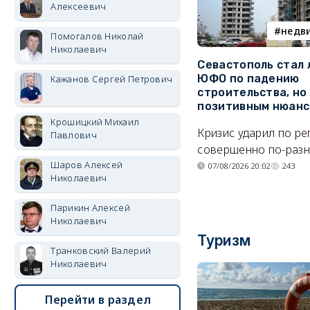
Алексеевич
недв
Помогалов Николай
Николаевич
Севастополь стал
ЮФО по падению
Кажанов Сергей Петрович
строительства, но
позитивным нюан
Крошицкий Михаил
Кризис ударил по р
Павлович
совершенно по-разн
Шаров Алексей
07/08/2026 20:02
243
Николаевич
Парикин Алексей
Николаевич
Туризм
Транковский Валерий
Николаевич
Перейти в раздел