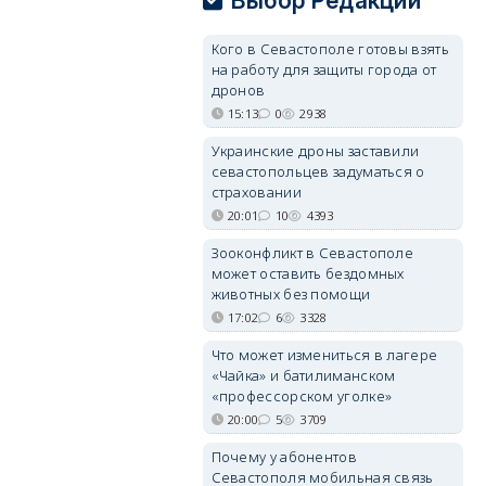
Выбор Редакции
Кого в Севастополе готовы взять
на работу для защиты города от
дронов
15:13
0
2938
Украинские дроны заставили
севастопольцев задуматься о
страховании
20:01
10
4393
Зооконфликт в Севастополе
может оставить бездомных
животных без помощи
17:02
6
3328
Что может измениться в лагере
«Чайка» и батилиманском
«профессорском уголке»
20:00
5
3709
Почему у абонентов
Севастополя мобильная связь