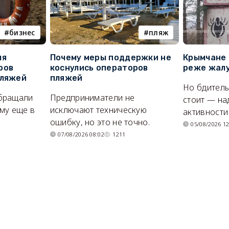
бизнес
пляж
ля
Почему меры поддержки не
Крымчане 
ров
коснулись операторов
реже жалу
пляжей
пляжей
Но бдитель
бращали
Предприниматели не
стоит — на
му еще в
исключают техническую
активности
ошибку, но это не точно.
05/08/2026 12
07/08/2026 08:02
1211