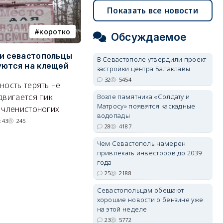
Показать все новости
коротко
Балаклава
Обсуждаемое
и севастопольцы
В Севастополе утвердили
Н
В Севастополе утвердили проект
ются на клещей
проект застройки центра
С
застройки центра Балаклавы
Балаклавы
и
32
5454
ность терять не
Там появится туристический
М
двигается пик
Возле памятника «Солдату и
квартал с отелями и
н
Матросу» появятся каскадные
 членистоногих.
водопады
парковками.
:43
245
28
4187
05/08/2026 08:01
5454
Чем Севастополь намерен
привлекать инвесторов до 2039
года
25
2188
Севастопольцам обещают
хорошие новости о бензине уже
на этой неделе
23
5772