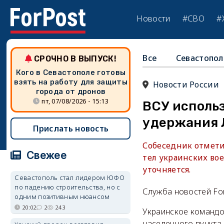
Новости
#СВО
#
Все
Севастопол
СРОЧНО В ВЫПУСК!
Кого в Севастополе готовы
взять на работу для защиты
Новости России
города от дронов
пт, 07/08/2026 - 15:13
ВСУ исполь
удержания 
Прислать новость
Собеседник отмети
Свежее
тел украинских во
уточняется.
Севастополь стал лидером ЮФО
по падению строительства, но с
Служба новостей Fo
одним позитивным нюансом
20:02
2
243
Украинское командо
населенного пункта 