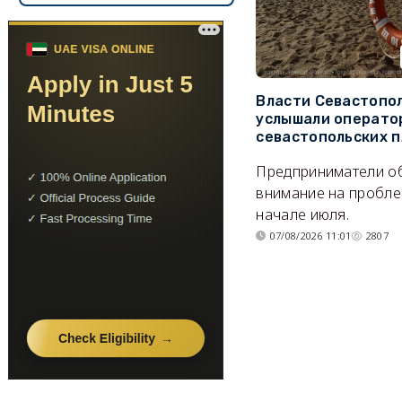
Власти Севастопо
услышали операто
севастопольских 
Предприниматели о
внимание на пробле
начале июля.
07/08/2026 11:01
2807