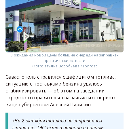
В ожидании новой цены большие очереди на заправках
практически исчезли
Фото:
Татьяна Воробьёва / ForPost
Севастополь справился с дефицитом топлива,
ситуацию с поставками бензина удалось
стабилизировать — об этом на заседании
городского правительства заявил и.о. первого
вице-губернатора Алексей Парикин.
«На 2 октября топливо на заправочных
станциях „ТЭС” есть в наличии в полном