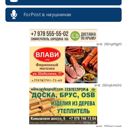
ForPost в наушниках
erid: 2SDnjdPjgYS
erid: 2SDnjdvhGXG
erid: 2SDnjcLUypt