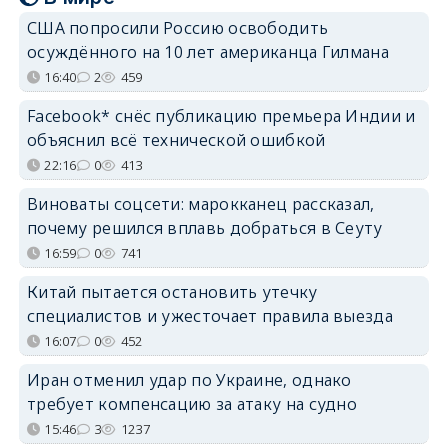
США попросили Россию освободить
осуждённого на 10 лет американца Гилмана
16:40
2
459
Facebook* снёс публикацию премьера Индии и
объяснил всё технической ошибкой
22:16
0
413
Виноваты соцсети: марокканец рассказал,
почему решился вплавь добраться в Сеуту
16:59
0
741
Китай пытается остановить утечку
специалистов и ужесточает правила выезда
16:07
0
452
Иран отменил удар по Украине, однако
требует компенсацию за атаку на судно
15:46
3
1237