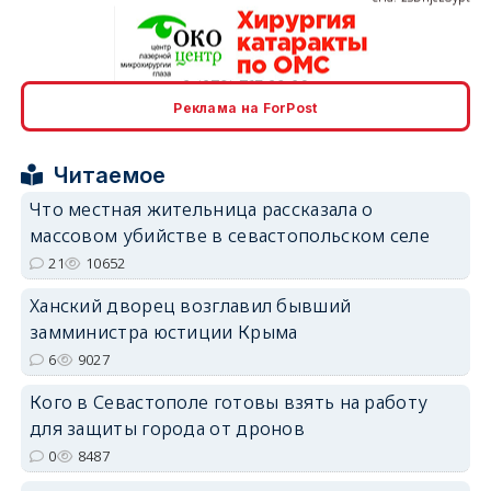
erid: 2SDnjcrDNw6
Реклама на ForPost
Читаемое
Что местная жительница рассказала о
массовом убийстве в севастопольском селе
21
10652
erid: 2SDnjdPjgYS
Ханский дворец возглавил бывший
замминистра юстиции Крыма
6
9027
Кого в Севастополе готовы взять на работу
для защиты города от дронов
erid: 2SDnjdvhGXG
0
8487