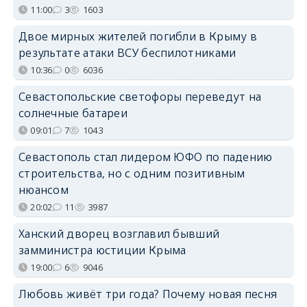
11:00
3
1603
Двое мирных жителей погибли в Крыму в
результате атаки ВСУ беспилотниками
10:36
0
6036
Севастопольские светофоры переведут на
солнечные батареи
09:01
7
1043
Севастополь стал лидером ЮФО по падению
строительства, но с одним позитивным
нюансом
20:02
11
3987
Ханский дворец возглавил бывший
замминистра юстиции Крыма
19:00
6
9046
Любовь живёт три года? Почему новая песня