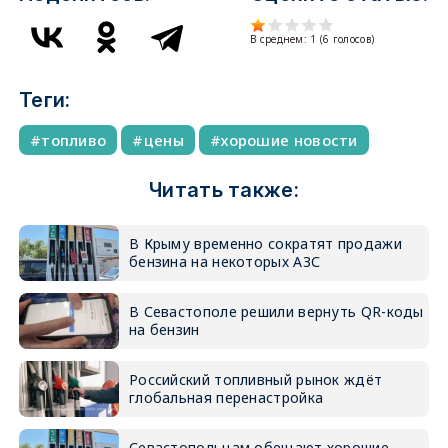
В среднем:
1
(
6
голосов)
Теги:
топливо
цены
хорошие новости
Читать также:
В Крыму временно сократят продажи
бензина на некоторых АЗС
В Севастополе решили вернуть QR-коды
на бензин
Российский топливный рынок ждёт
глобальная перенастройка
Севастопольцам обещают хорошие