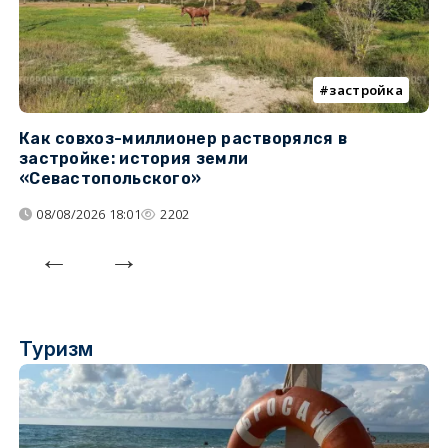
застройка
Как совхоз-миллионер растворялся в
К
застройке: история земли
н
«Севастопольского»
п
08/08/2026 18:01
2202
Туризм