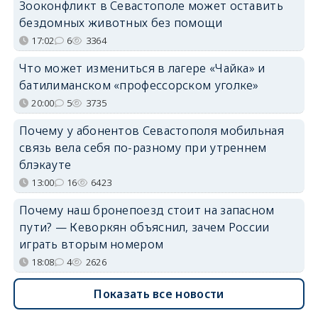
Зооконфликт в Севастополе может оставить
бездомных животных без помощи
17:02
6
3364
Что может измениться в лагере «Чайка» и
батилиманском «профессорском уголке»
20:00
5
3735
Почему у абонентов Севастополя мобильная
связь вела себя по-разному при утреннем
блэкауте
13:00
16
6423
Почему наш бронепоезд стоит на запасном
пути? — Кеворкян объяснил, зачем России
играть вторым номером
18:08
4
2626
Показать все новости