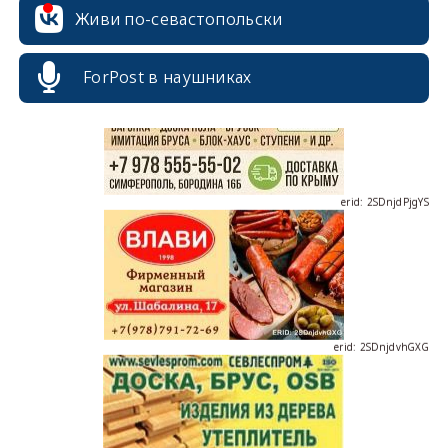
erid: 2SDnjcrDNw6
Живи по-севастопольски
ForPost в наушниках
erid: 2SDnjdPjgYS
erid: 2SDnjdvhGXG
erid: 2SDnjcLUypt