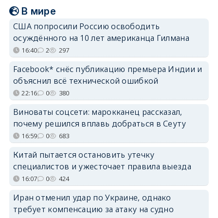
В мире
США попросили Россию освободить
осуждённого на 10 лет американца Гилмана
16:40
2
297
Facebook* снёс публикацию премьера Индии и
объяснил всё технической ошибкой
22:16
0
380
Виноваты соцсети: марокканец рассказал,
почему решился вплавь добраться в Сеуту
16:59
0
683
Китай пытается остановить утечку
специалистов и ужесточает правила выезда
16:07
0
424
Иран отменил удар по Украине, однако
требует компенсацию за атаку на судно