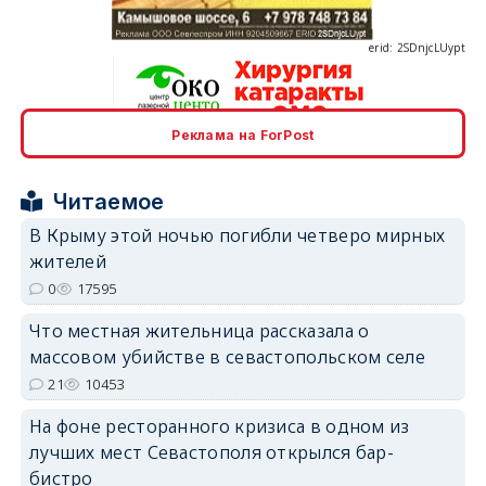
Реклама на ForPost
erid: 2SDnjcrDNw6
Читаемое
В Крыму этой ночью погибли четверо мирных
жителей
0
17595
erid: 2SDnjdPjgYS
Что местная жительница рассказала о
массовом убийстве в севастопольском селе
21
10453
На фоне ресторанного кризиса в одном из
лучших мест Севастополя открылся бар-
erid: 2SDnjdvhGXG
бистро