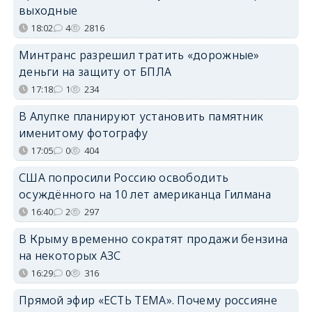
выходные
18:02
4
2816
Минтранс разрешил тратить «дорожные»
деньги на защиту от БПЛА
17:18
1
234
В Алупке планируют установить памятник
именитому фотографу
17:05
0
404
США попросили Россию освободить
осуждённого на 10 лет американца Гилмана
16:40
2
297
В Крыму временно сократят продажи бензина
на некоторых АЗС
16:29
0
316
Прямой эфир «ЕСТЬ ТЕМА». Почему россияне