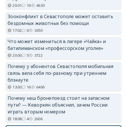
20:01
10
4633
Зооконфликт в Севастополе может оставить
бездомных животных без помощи
17:02
6
3350
Что может измениться в лагере «Чайка» и
батилиманском «профессорском уголке»
20:00
5
3722
Почему у абонентов Севастополя мобильная
связь вела себя по-разному при утреннем
блэкауте
13:00
16
6406
Почему наш бронепоезд стоит на запасном
пути? — Кеворкян объяснил, зачем России
играть вторым номером
18:08
4
2606