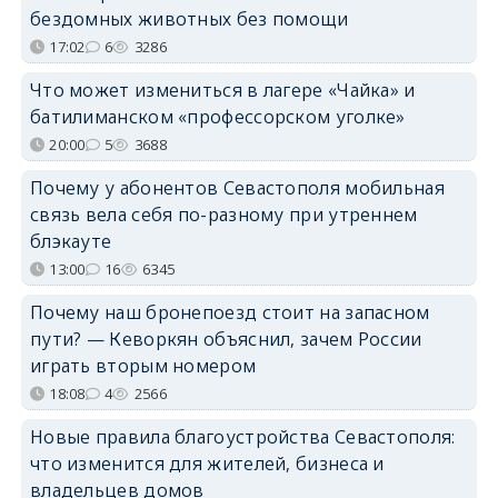
бездомных животных без помощи
17:02
6
3286
Что может измениться в лагере «Чайка» и
батилиманском «профессорском уголке»
20:00
5
3688
Почему у абонентов Севастополя мобильная
связь вела себя по-разному при утреннем
блэкауте
13:00
16
6345
Почему наш бронепоезд стоит на запасном
пути? — Кеворкян объяснил, зачем России
играть вторым номером
18:08
4
2566
Новые правила благоустройства Севастополя:
что изменится для жителей, бизнеса и
владельцев домов