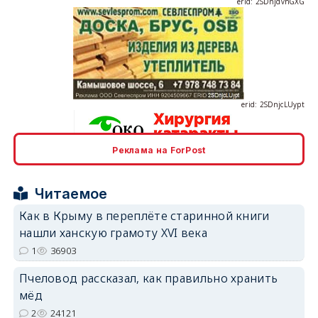
erid: 2SDnjcLUypt
Реклама на ForPost
erid: 2SDnjcrDNw6
Читаемое
Как в Крыму в переплёте старинной книги
нашли ханскую грамоту XVI века
1
36903
erid: 2SDnjdPjgYS
Пчеловод рассказал, как правильно хранить
мёд
2
24121