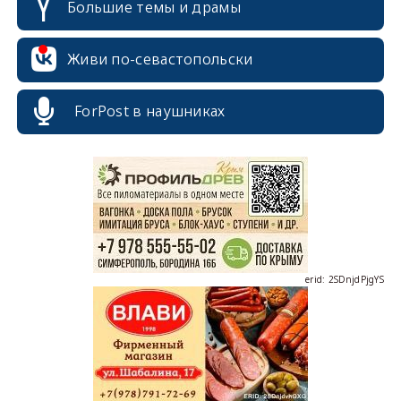
Большие темы и драмы
Живи по-севастопольски
ForPost в наушниках
erid: 2SDnjcrDNw6
erid: 2SDnjdPjgYS