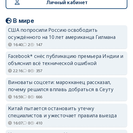
Личный кабинет
В мире
США попросили Россию освободить
осуждённого на 10 лет американца Гилмана
16:40
2
147
Facebook* снёс публикацию премьера Индии и
объяснил всё технической ошибкой
22:16
0
357
Виноваты соцсети: марокканец рассказал,
почему решился вплавь добраться в Сеуту
16:59
0
666
Китай пытается остановить утечку
специалистов и ужесточает правила выезда
16:07
0
410