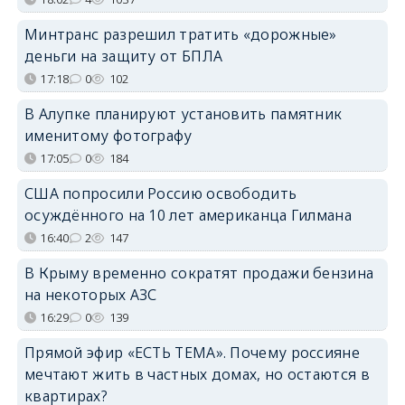
Минтранс разрешил тратить «дорожные»
деньги на защиту от БПЛА
17:18
0
102
В Алупке планируют установить памятник
именитому фотографу
17:05
0
184
США попросили Россию освободить
осуждённого на 10 лет американца Гилмана
16:40
2
147
В Крыму временно сократят продажи бензина
на некоторых АЗС
16:29
0
139
Прямой эфир «ЕСТЬ ТЕМА». Почему россияне
мечтают жить в частных домах, но остаются в
квартирах?