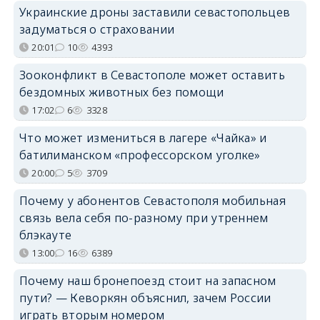
Украинские дроны заставили севастопольцев
задуматься о страховании
20:01
10
4393
Зооконфликт в Севастополе может оставить
бездомных животных без помощи
17:02
6
3328
Что может измениться в лагере «Чайка» и
батилиманском «профессорском уголке»
20:00
5
3709
Почему у абонентов Севастополя мобильная
связь вела себя по-разному при утреннем
блэкауте
13:00
16
6389
Почему наш бронепоезд стоит на запасном
пути? — Кеворкян объяснил, зачем России
играть вторым номером