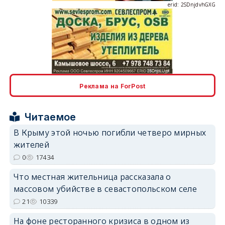
erid: 2SDnjdvhGXG
erid: 2SDnjcLUypt
Реклама на ForPost
Читаемое
В Крыму этой ночью погибли четверо мирных
жителей
erid: 2SDnjcrDNw6
0
17434
Что местная жительница рассказала о
массовом убийстве в севастопольском селе
21
10339
На фоне ресторанного кризиса в одном из
erid: 2SDnjdPjgYS