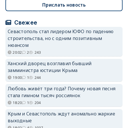
Прислать новость
Свежее
Севастополь стал лидером ЮФО по падению
строительства, но с одним позитивным
нюансом
20:02
2
243
Ханский дворец возглавил бывший
замминистра юстиции Крыма
19:00
1
244
Любовь живёт три года? Почему новая песня
стала гимном тысяч россиянок
18:20
1
204
Крым и Севастополь ждут аномально жаркие
выходные
18:02
4
1037