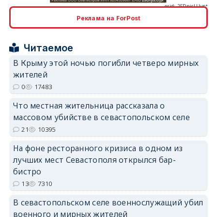
Реклама на ForPost
erid: 2SDnjcrDNw6
Читаемое
В Крыму этой ночью погибли четверо мирных
жителей
0
17483
Что местная жительница рассказала о
erid: 2SDnjdPjgYS
массовом убийстве в севастопольском селе
21
10395
На фоне ресторанного кризиса в одном из
лучших мест Севастополя открылся бар-
бистро
13
7310
erid: 2SDnjdvhGXG
В севастопольском селе военнослужащий убил
военного и мирных жителей