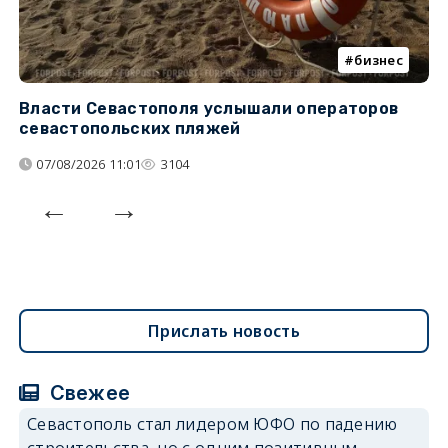
бизнес
Власти Севастополя услышали операторов
П
севастопольских пляжей
о
07/08/2026 11:01
3104
Прислать новость
Свежее
Севастополь стал лидером ЮФО по падению
строительства, но с одним позитивным