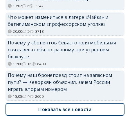
17:02
6
3342
Что может измениться в лагере «Чайка» и
батилиманском «профессорском уголке»
20:00
5
3713
Почему у абонентов Севастополя мобильная
связь вела себя по-разному при утреннем
блэкауте
13:00
16
6400
Почему наш бронепоезд стоит на запасном
пути? — Кеворкян объяснил, зачем России
играть вторым номером
18:08
4
2600
Показать все новости