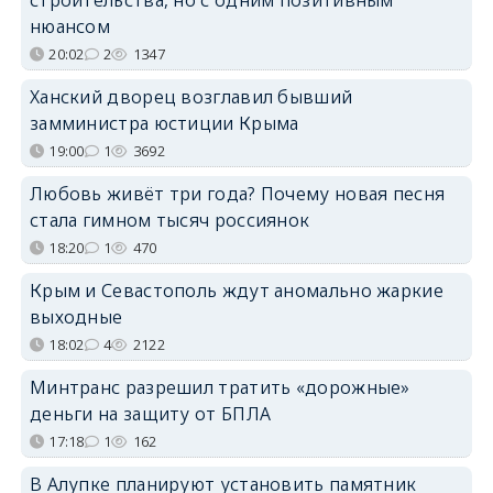
нюансом
20:02
2
1347
Ханский дворец возглавил бывший
замминистра юстиции Крыма
19:00
1
3692
Любовь живёт три года? Почему новая песня
стала гимном тысяч россиянок
18:20
1
470
Крым и Севастополь ждут аномально жаркие
выходные
18:02
4
2122
Минтранс разрешил тратить «дорожные»
деньги на защиту от БПЛА
17:18
1
162
В Алупке планируют установить памятник