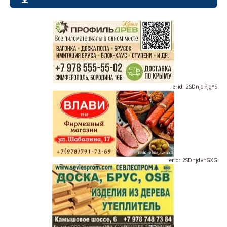
erid: 2SDnjdPjgYS
erid: 2SDnjdvhGXG
erid: 2SDnjcLUypt