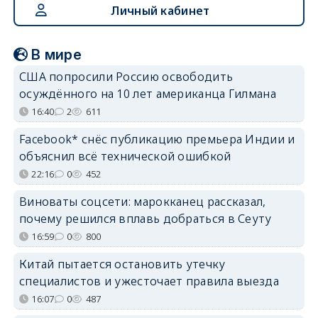
Личный кабинет
В мире
США попросили Россию освободить
осуждённого на 10 лет американца Гилмана
16:40
2
611
Facebook* снёс публикацию премьера Индии и
объяснил всё технической ошибкой
22:16
0
452
Виноваты соцсети: марокканец рассказал,
почему решился вплавь добраться в Сеуту
16:59
0
800
Китай пытается остановить утечку
специалистов и ужесточает правила выезда
16:07
0
487