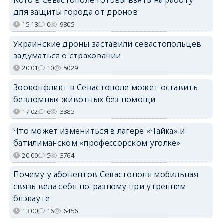
для защиты города от дронов
15:13
0
9805
Украинские дроны заставили севастопольцев
задуматься о страховании
20:01
10
5029
Зооконфликт в Севастополе может оставить
бездомных животных без помощи
17:02
6
3385
Что может измениться в лагере «Чайка» и
батилиманском «профессорском уголке»
20:00
5
3764
Почему у абонентов Севастополя мобильная
связь вела себя по-разному при утреннем
блэкауте
13:00
16
6456