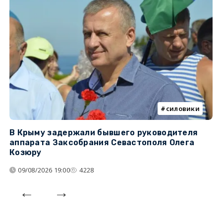
силовики
В Крыму задержали бывшего руководителя
К
аппарата Заксобрания Севастополя Олега
з
Козюру
«
09/08/2026 19:00
4228