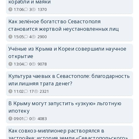
корабли и маяки
17:06
3
1370
Как зелёное богатство Севастополя
становится жертвой неустановленных лиц
15:05
4
2900
Учёные из Крыма и Кореи совершили научное
открытие
13:04
0
9078
Культура чаевых в Севастополе: благодарность
или лишняя трата денег?
11:02
17
2321
В Крыму могут запустить «узкую» льготную
ипотеку
09:01
0
4083
Как совхоз-миллионер растворялся в
застройке: история земли «Севастопольского»