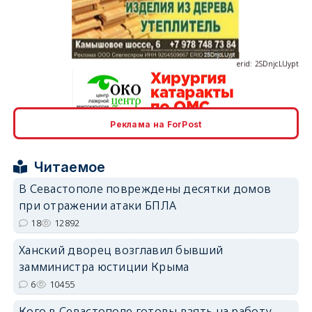
erid: 2SDnjcLUypt
Реклама на ForPost
erid: 2SDnjcrDNw6
Читаемое
В Севастополе повреждены десятки домов
при отражении атаки БПЛА
18
12892
erid: 2SDnjdPjgYS
Ханский дворец возглавил бывший
замминистра юстиции Крыма
6
10455
Кого в Севастополе готовы взять на работу