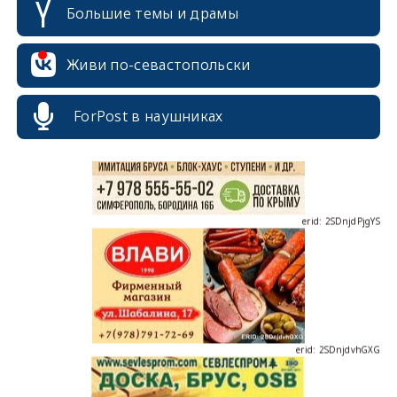
Большие темы и драмы
erid: 2SDnjcrDNw6
Живи по-севастопольски
ForPost в наушниках
erid: 2SDnjdPjgYS
erid: 2SDnjdvhGXG