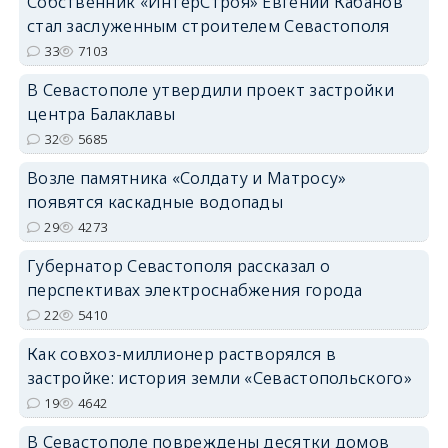
Собственник «ИнтерСтроя» Евгений Кабанов
стал заслуженным строителем Севастополя
33
7103
В Севастополе утвердили проект застройки
центра Балаклавы
32
5685
Возле памятника «Солдату и Матросу»
появятся каскадные водопады
29
4273
Губернатор Севастополя рассказал о
перспективах электроснабжения города
22
5410
Как совхоз-миллионер растворялся в
застройке: история земли «Севастопольского»
19
4642
В Севастополе повреждены десятки домов