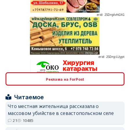
erid: 2SDnjcLUypt
Реклама на ForPost
erid: 2SDnjcrDNw6
Читаемое
Что местная жительница рассказала о
массовом убийстве в севастопольском селе
21
10485
erid: 2SDnjdPjgYS