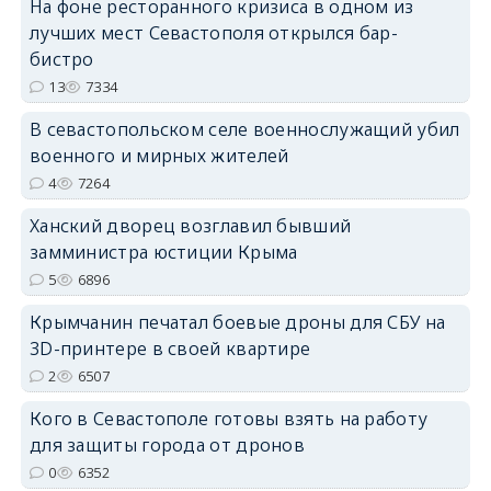
На фоне ресторанного кризиса в одном из
лучших мест Севастополя открылся бар-
бистро
13
7334
В севастопольском селе военнослужащий убил
erid: 2SDnjdvhGXG
военного и мирных жителей
4
7264
Ханский дворец возглавил бывший
замминистра юстиции Крыма
5
6896
Крымчанин печатал боевые дроны для СБУ на
3D-принтере в своей квартире
2
6507
Кого в Севастополе готовы взять на работу
для защиты города от дронов
0
6352