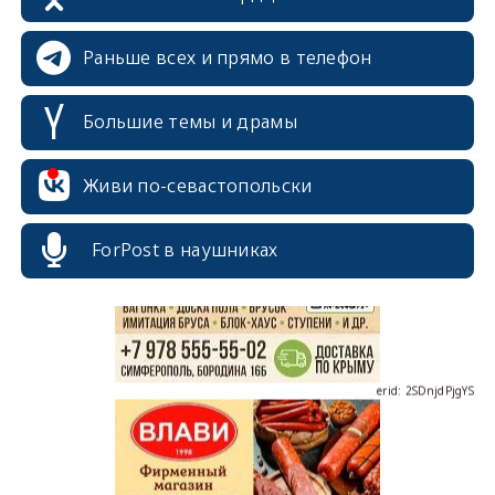
Раньше всех и прямо в телефон
Большие темы и драмы
erid: 2SDnjcrDNw6
Живи по-севастопольски
ForPost в наушниках
erid: 2SDnjdPjgYS
erid: 2SDnjdvhGXG