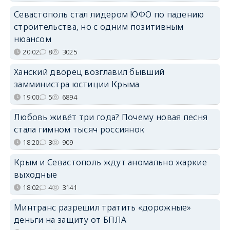
Севастополь стал лидером ЮФО по падению
строительства, но с одним позитивным
нюансом
20:02
8
3025
Ханский дворец возглавил бывший
замминистра юстиции Крыма
19:00
5
6894
Любовь живёт три года? Почему новая песня
стала гимном тысяч россиянок
18:20
3
909
Крым и Севастополь ждут аномально жаркие
выходные
18:02
4
3141
Минтранс разрешил тратить «дорожные»
деньги на защиту от БПЛА