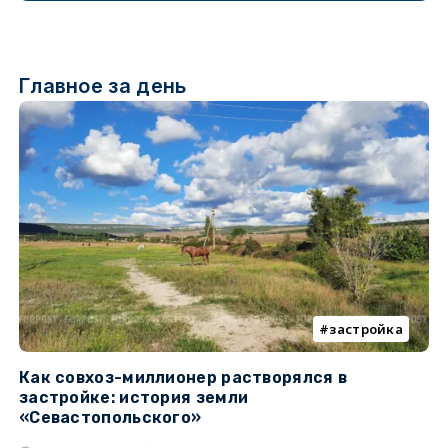
Главное за день
застройка
Как совхоз-миллионер растворялся в
К
застройке: история земли
н
«Севастопольского»
п