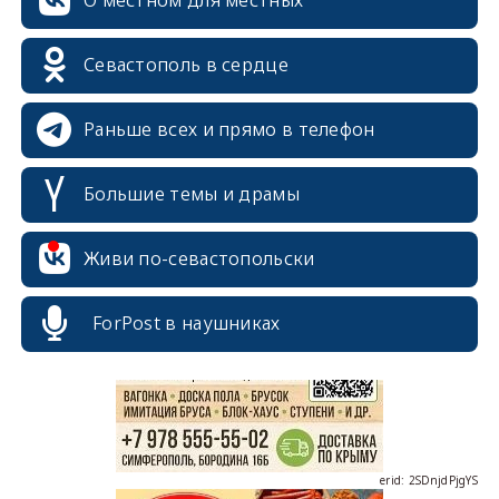
О местном для местных
Севастополь в сердце
Раньше всех и прямо в телефон
Большие темы и драмы
erid: 2SDnjcrDNw6
Живи по-севастопольски
ForPost в наушниках
erid: 2SDnjdPjgYS