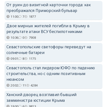
От руин до визитной карточки города: как
преображался Приморский бульвар
11:00
7
1877
Двое мирных жителей погибли в Крыму в
результате атаки ВСУ беспилотниками
10:36
0
7908
Севастопольские светофоры переведут на
солнечные батареи
09:01
8
1175
Севастополь стал лидером ЮФО по падению
строительства, но с одним позитивным
нюансом
20:02
11
4284
Ханский дворец возглавил бывший
замминистра юстиции Крыма
19:00
6
9823