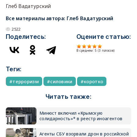
Глеб Вадатурский
Все материалы автора:
Глеб Вадатурский
2522
Поделитесь:
Оцените статью:
В среднем:
5
(
3
голосов)
Теги:
терроризм
силовики
коротко
Читать также:
Минюст включил «Крымскую
солидарность»* в реестр иноагентов
Агенты СБУ взорвали дрон в российской