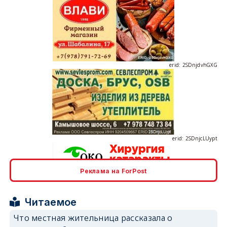
erid: 2SDnjdvhGXG
erid: 2SDnjcLUypt
Реклама на ForPost
erid: 2SDnjcrDNw6
Читаемое
Что местная жительница рассказала о