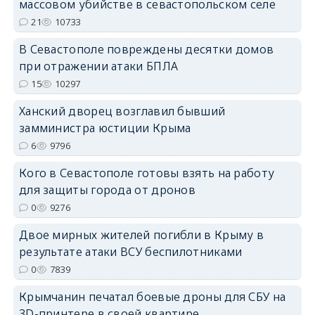
массовом убийстве в севастопольском селе
21
10733
erid: 2SDnjdPjgYS
В Севастополе повреждены десятки домов
при отражении атаки БПЛА
15
10297
Ханский дворец возглавил бывший
замминистра юстиции Крыма
erid: 2SDnjdvhGXG
6
9796
Кого в Севастополе готовы взять на работу
для защиты города от дронов
0
9276
Двое мирных жителей погибли в Крыму в
результате атаки ВСУ беспилотниками
0
7839
Крымчанин печатал боевые дроны для СБУ на
3D-принтере в своей квартире