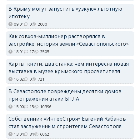
В Крыму могут запустить «узкую» льготную
ипотеку
09:01
0
2000
Как совхоз-миллионер растворялся в
застройке: история земли «Севастопольского»
18:01
17
3505
Карты, книги, два станка: чем интересна новая
выставка в музее крымского просветителя
16:02
0
721
В Севастополе повреждены десятки домов
при отражении атаки БПЛА
15:00
15
10396
Собственник «ИнтерСтроя» Евгений Кабанов
стал заслуженным строителем Севастополя
13:04
34
6062