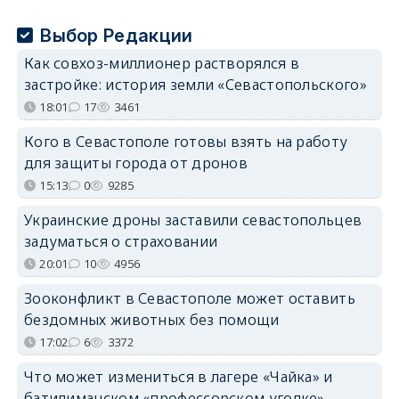
Выбор Редакции
Как совхоз-миллионер растворялся в
застройке: история земли «Севастопольского»
18:01
17
3461
Кого в Севастополе готовы взять на работу
для защиты города от дронов
15:13
0
9285
Украинские дроны заставили севастопольцев
задуматься о страховании
20:01
10
4956
Зооконфликт в Севастополе может оставить
бездомных животных без помощи
17:02
6
3372
Что может измениться в лагере «Чайка» и
батилиманском «профессорском уголке»