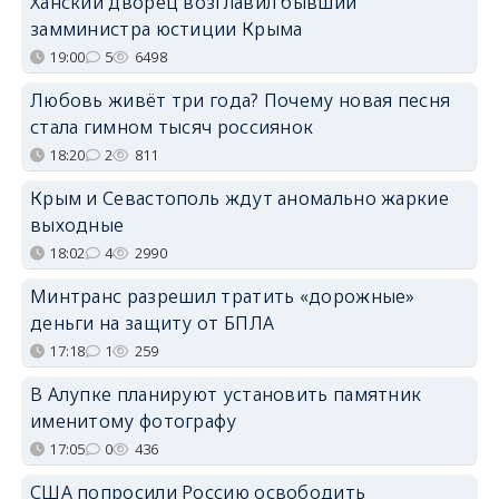
Ханский дворец возглавил бывший
замминистра юстиции Крыма
19:00
5
6498
Любовь живёт три года? Почему новая песня
стала гимном тысяч россиянок
18:20
2
811
Крым и Севастополь ждут аномально жаркие
выходные
18:02
4
2990
Минтранс разрешил тратить «дорожные»
деньги на защиту от БПЛА
17:18
1
259
В Алупке планируют установить памятник
именитому фотографу
17:05
0
436
США попросили Россию освободить