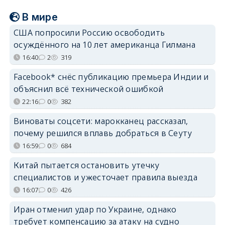
В мире
США попросили Россию освободить
осуждённого на 10 лет американца Гилмана
16:40
2
319
Facebook* снёс публикацию премьера Индии и
объяснил всё технической ошибкой
22:16
0
382
Виноваты соцсети: марокканец рассказал,
почему решился вплавь добраться в Сеуту
16:59
0
684
Китай пытается остановить утечку
специалистов и ужесточает правила выезда
16:07
0
426
Иран отменил удар по Украине, однако
требует компенсацию за атаку на судно