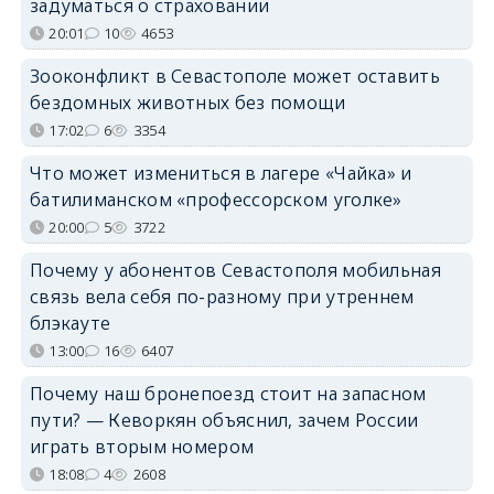
задуматься о страховании
20:01
10
4653
Зооконфликт в Севастополе может оставить
бездомных животных без помощи
17:02
6
3354
Что может измениться в лагере «Чайка» и
батилиманском «профессорском уголке»
20:00
5
3722
Почему у абонентов Севастополя мобильная
связь вела себя по-разному при утреннем
блэкауте
13:00
16
6407
Почему наш бронепоезд стоит на запасном
пути? — Кеворкян объяснил, зачем России
играть вторым номером
18:08
4
2608