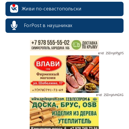
Живи по-севастопольски
ForPost в наушниках
erid: 2SDnjdPjgYS
erid: 2SDnjdvhGXG
erid: 2SDnjcLUypt