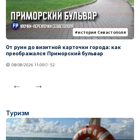
история Севастополя
От руин до визитной карточки города: как
С
преображался Приморский бульвар
с
08/08/2026 11:00
52
Туризм