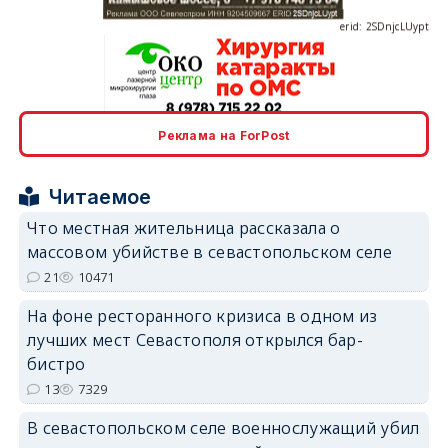
erid: 2SDnjcrDNw6
Реклама на ForPost
Читаемое
Что местная жительница рассказала о
массовом убийстве в севастопольском селе
erid: 2SDnjdPjgYS
21
10471
На фоне ресторанного кризиса в одном из
лучших мест Севастополя открылся бар-
бистро
13
7329
erid: 2SDnjdvhGXG
В севастопольском селе военнослужащий убил