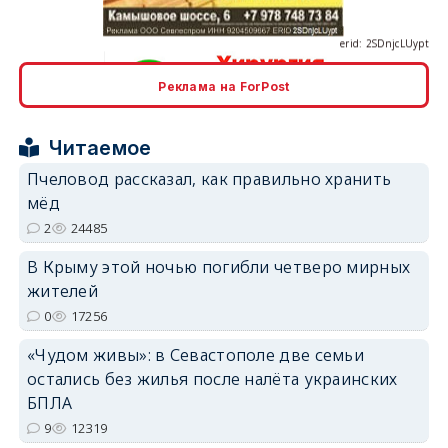
Реклама на ForPost
erid: 2SDnjcrDNw6
Читаемое
Пчеловод рассказал, как правильно хранить
мёд
2
24485
В Крыму этой ночью погибли четверо мирных
erid: 2SDnjdPjgYS
жителей
0
17256
«Чудом живы»: в Севастополе две семьи
остались без жилья после налёта украинских
БПЛА
erid: 2SDnjdvhGXG
9
12319