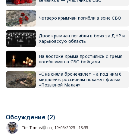
земляков — участников СВО
Четверо крымчан погибли в зоне СВО
Двое крымчан погибли в боях за ДНР и
Харьковскую область
На востоке Крыма простились с тремя
погибшими на СВО бойцами
«Она сняла бронежилет – а под ним 6
медалей»: россиянам покажут фильм
«Позывной Малая»
Обсуждение (2)
Tim Tomas
пн, 19/05/2025 - 18:35