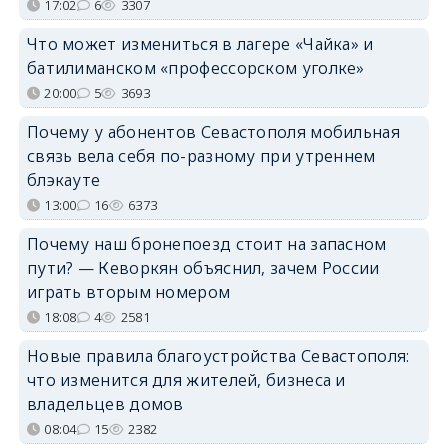
17:02
6
3307
Что может измениться в лагере «Чайка» и
батилиманском «профессорском уголке»
20:00
5
3693
Почему у абонентов Севастополя мобильная
связь вела себя по-разному при утреннем
блэкауте
13:00
16
6373
Почему наш бронепоезд стоит на запасном
пути? — Кеворкян объяснил, зачем России
играть вторым номером
18:08
4
2581
Новые правила благоустройства Севастополя:
что изменится для жителей, бизнеса и
владельцев домов
08:04
15
2382