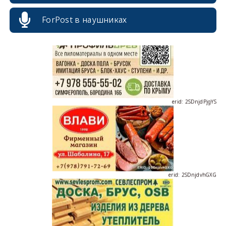
ForPost в наушниках
erid: 2SDnjdPjgYS
erid: 2SDnjdvhGXG
erid: 2SDnjcLUypt