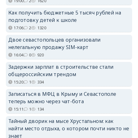
19:00
2
1620
Как получить бюджетные 5 тысяч рублей на
подготовку детей к школе
17:06
2
1320
Двое севастопольцев организовали
нелегальную продажу SIM-карт
16:04
0
920
Задержки зарплат в строительстве стали
общероссийским трендом
15:20
1
334
Записаться в МФЦ в Крыму и Севастополе
теперь можно через чат-бота
15:11
1
134
Тайный дворик на мысе Хрустальном: как
найти место отдыха, о котором почти никто не
знает