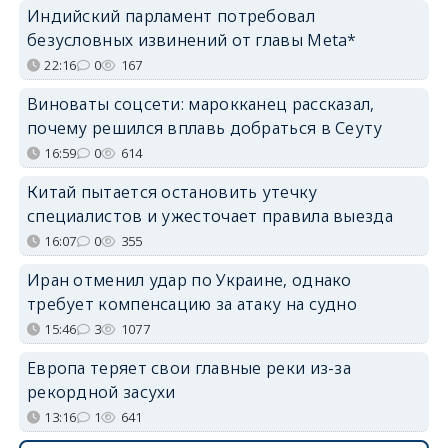
Индийский парламент потребовал
безусловных извинений от главы Meta*
22:16
0
167
Виноваты соцсети: марокканец рассказал,
почему решился вплавь добраться в Сеуту
16:59
0
614
Китай пытается остановить утечку
специалистов и ужесточает правила выезда
16:07
0
355
Иран отменил удар по Украине, однако
требует компенсацию за атаку на судно
15:46
3
1077
Европа теряет свои главные реки из-за
рекордной засухи
13:16
1
641