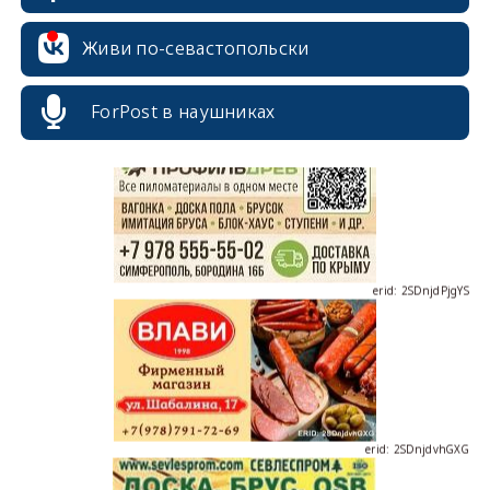
Живи по-севастопольски
erid: 2SDnjcrDNw6
ForPost в наушниках
erid: 2SDnjdPjgYS
erid: 2SDnjdvhGXG