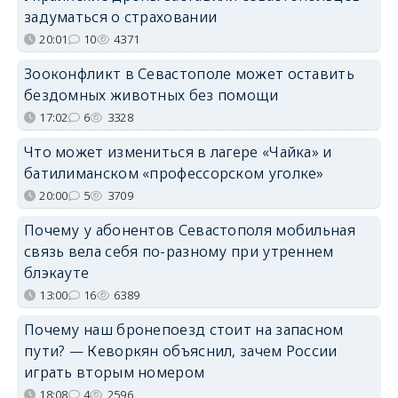
задуматься о страховании
20:01
10
4371
Зооконфликт в Севастополе может оставить
бездомных животных без помощи
17:02
6
3328
Что может измениться в лагере «Чайка» и
батилиманском «профессорском уголке»
20:00
5
3709
Почему у абонентов Севастополя мобильная
связь вела себя по-разному при утреннем
блэкауте
13:00
16
6389
Почему наш бронепоезд стоит на запасном
пути? — Кеворкян объяснил, зачем России
играть вторым номером
18:08
4
2596