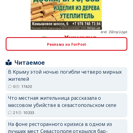
erid: 2SDnjcLUypt
Реклама на ForPost
erid: 2SDnjcrDNw6
Читаемое
В Крыму этой ночью погибли четверо мирных
жителей
0
17420
erid: 2SDnjdPjgYS
Что местная жительница рассказала о
массовом убийстве в севастопольском селе
21
10333
На фоне ресторанного кризиса в одном из
лучших мест Севастополя открылся бар-