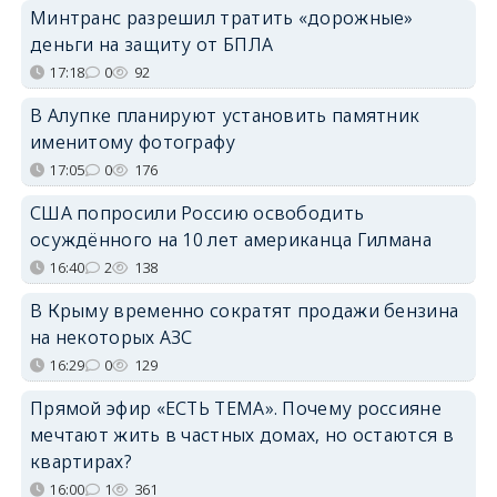
Минтранс разрешил тратить «дорожные»
деньги на защиту от БПЛА
17:18
0
92
В Алупке планируют установить памятник
именитому фотографу
17:05
0
176
США попросили Россию освободить
осуждённого на 10 лет американца Гилмана
16:40
2
138
В Крыму временно сократят продажи бензина
на некоторых АЗС
16:29
0
129
Прямой эфир «ЕСТЬ ТЕМА». Почему россияне
мечтают жить в частных домах, но остаются в
квартирах?
16:00
1
361