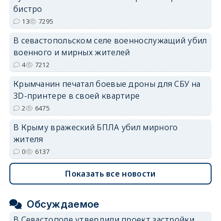
бистро
erid: 2SDnjdvhGXG
13
7295
В севастопольском селе военнослужащий убил
военного и мирных жителей
4
7212
Крымчанин печатал боевые дроны для СБУ на
3D-принтере в своей квартире
2
6475
В Крыму вражеский БПЛА убил мирного
жителя
0
6137
Показать все новости
Обсуждаемое
В Севастополе утвердили проект застройки