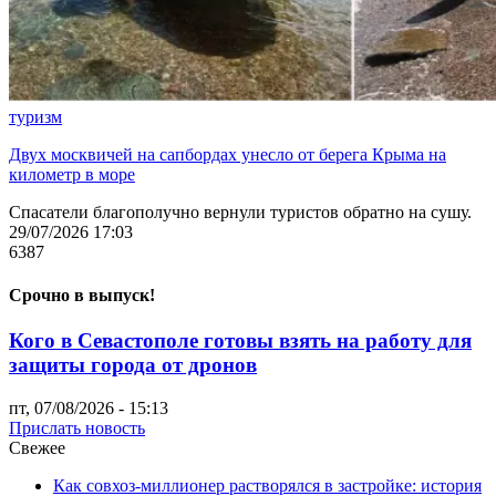
туризм
Двух москвичей на сапбордах унесло от берега Крыма на
километр в море
Спасатели благополучно вернули туристов обратно на сушу.
29/07/2026 17:03
6387
Срочно в выпуск!
Кого в Севастополе готовы взять на работу для
защиты города от дронов
пт, 07/08/2026 - 15:13
Прислать новость
Свежее
Как совхоз-миллионер растворялся в застройке: история