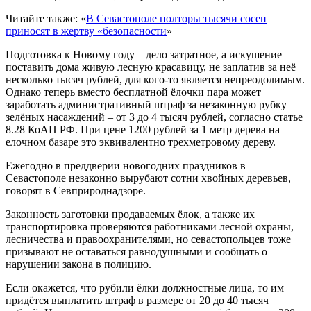
Читайте также: «
В Севастополе полторы тысячи сосен
приносят в жертву «безопасности
»
Подготовка к Новому году – дело затратное, а искушение
поставить дома живую лесную красавицу, не заплатив за неё
несколько тысяч рублей, для кого-то является непреодолимым.
Однако теперь вместо бесплатной ёлочки пара может
заработать административный штраф за незаконную рубку
зелёных насаждений – от 3 до 4 тысяч рублей, согласно статье
8.28 КоАП РФ. При цене 1200 рублей за 1 метр дерева на
елочном базаре это эквивалентно трехметровому дереву.
Ежегодно в преддверии новогодних праздников в
Севастополе незаконно вырубают сотни хвойных деревьев,
говорят в Севприроднадзоре.
Законность заготовки продаваемых ёлок, а также их
транспортировка проверяются работниками лесной охраны,
лесничества и правоохранителями, но севастопольцев тоже
призывают не оставаться равнодушными и сообщать о
нарушении закона в полицию.
Если окажется, что рубили ёлки должностные лица, то им
придётся выплатить штраф в размере от 20 до 40 тысяч