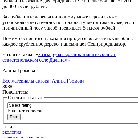
рублей. Наказание для юридических лиц ещё больше: от 200
до 300 тысяч рублей.
За срубленные деревья виновному может грозить уже
уголовная ответственность – она наступает в том случае, если
причинённый лесу ущерб превышает 5 тысяч рублей.
Помимо основного наказания придётся возместить ущерб и за
каждое срубленное дерево, напоминает Севприроднадзор.
Читайте также: «
Зачем рубят краснокнижные сосны в
севастопольском селе Дальнем
»
Алина Громова
Все материалы автора:
Алина Громова
3088
Поделитесь:
Оцените статью:
Еще нет голосов
Теги:
экология
зеленые насаждения