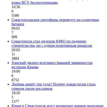
атаки ВСУ беспилотниками
10:36
0
5586
Севастопольские светофоры переведут на солнечные
батареи
09:01
7
999
Севастополь стал лидером ЮФО по падению
строительства, но с одним позитивным нюансом
20:02
11
3884
Ханский дворец возглавил бывший замминистра
юстиции Крыма
19:00
6
8752
Любовь живёт три года? Почему новая песня стала
гимном тысяч россиянок
18:20
5
1377
Крым и Севастополь ждут аномально жаркие выходные