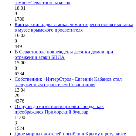
земли «Севастопольского»
18:01
9
1780
Карты, книги, два станка: чем интересна новая выставка
в музее крымского просветителя
16:02
0
449
В Севастополе повреждены десятки домов при
отражении атаки БПЛА
15:00
8
6734
Собственник «ИнтерСтроя» Евгений Кабанов стал
заслуженным строителем Севастополя
13:04
29
4376
От руин до визитной карточки города: как
преображался Приморский бульвар
11:00
3
1524
Двое мирных жителей погибли в Крыму в результате