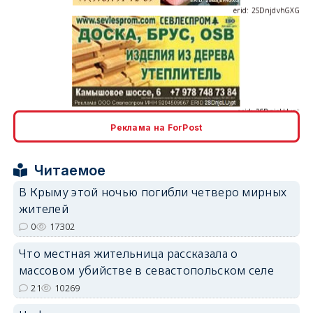
erid: 2SDnjcLUypt
Реклама на ForPost
erid: 2SDnjcrDNw6
Читаемое
В Крыму этой ночью погибли четверо мирных
жителей
0
17302
Что местная жительница рассказала о
erid: 2SDnjdPjgYS
массовом убийстве в севастопольском селе
21
10269