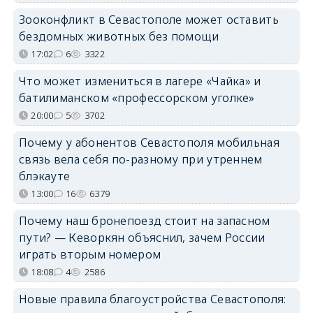
Зооконфликт в Севастополе может оставить
бездомных животных без помощи
17:02
6
3322
Что может измениться в лагере «Чайка» и
батилиманском «профессорском уголке»
20:00
5
3702
Почему у абонентов Севастополя мобильная
связь вела себя по-разному при утреннем
блэкауте
13:00
16
6379
Почему наш бронепоезд стоит на запасном
пути? — Кеворкян объяснил, зачем России
играть вторым номером
18:08
4
2586
Новые правила благоустройства Севастополя: