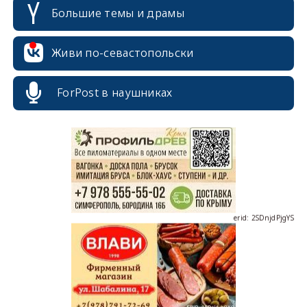
Большие темы и драмы
Живи по-севастопольски
erid: 2SDnjcrDNw6
ForPost в наушниках
erid: 2SDnjdPjgYS
erid: 2SDnjdvhGXG