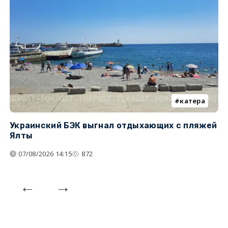
катера
Украинский БЭК выгнал отдыхающих с пляжей
Г
Ялты
п
07/08/2026 14:15
872