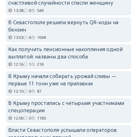
счастливой случайности спасли женщину
13:38
0
549
В Севастополе решили вернуть QR-коды на
бензин
13:03
6
1048
Как получить пенсионные накопления одной
выплатой: названы два способа
12:16
1
218
В Крыму начали собирать урожай сливы —
первые 11 тонн уже на прилавках
12:10
0
87
В Крыму простились с четырьмя участниками
спецоперации
12:00
0
1180
Власти Севастополя услышали операторов