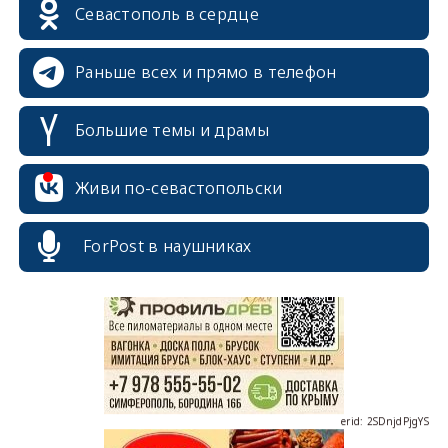
Севастополь в сердце
Раньше всех и прямо в телефон
Большие темы и драмы
Живи по-севастопольски
erid: 2SDnjcrDNw6
ForPost в наушниках
erid: 2SDnjdPjgYS