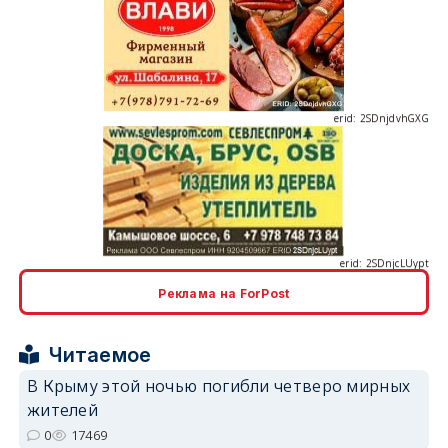
erid: 2SDnjdvhGXG
erid: 2SDnjcLUypt
Реклама на ForPost
erid: 2SDnjcrDNw6
Читаемое
В Крыму этой ночью погибли четверо мирных
жителей
0
17469