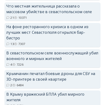
Что местная жительница рассказала о
erid: 2SDnjdPjgYS
массовом убийстве в севастопольском селе
21
10371
На фоне ресторанного кризиса в одном из
лучших мест Севастополя открылся бар-
бистро
erid: 2SDnjdvhGXG
13
7307
В севастопольском селе военнослужащий убил
военного и мирных жителей
4
7226
Крымчанин печатал боевые дроны для СБУ на
3D-принтере в своей квартире
2
6484
В Крыму вражеский БПЛА убил мирного
жителя