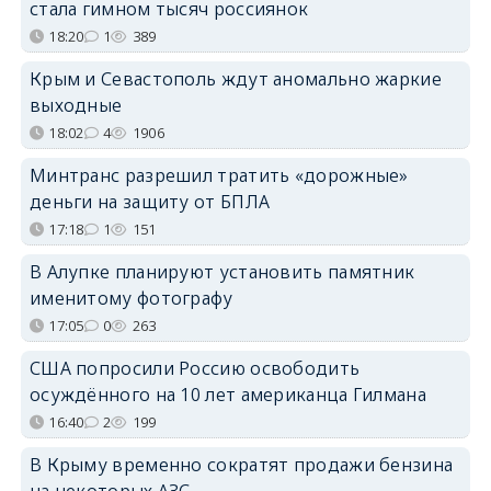
стала гимном тысяч россиянок
18:20
1
389
Крым и Севастополь ждут аномально жаркие
выходные
18:02
4
1906
Минтранс разрешил тратить «дорожные»
деньги на защиту от БПЛА
17:18
1
151
В Алупке планируют установить памятник
именитому фотографу
17:05
0
263
США попросили Россию освободить
осуждённого на 10 лет американца Гилмана
16:40
2
199
В Крыму временно сократят продажи бензина
на некоторых АЗС