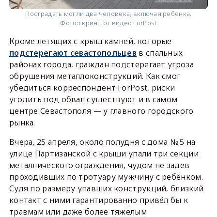
Пострадать могли два человека, включая ребёнка.
Фото:
скриншот видео ForPost
Кроме летящих с крыш камней, которые
подстерегают севастопольцев
в спальных
районах города, граждан подстерегает угроза
обрушения металлоконструкций. Как смог
убедиться корреспондент ForPost, риски
угодить под обвал существуют и в самом
центре Севастополя — у главного городского
рынка.
Вчера, 25 апреля, около полудня с дома № 5 на
улице Партизанской с крыши упали три секции
металлического ограждения, чудом не задев
проходивших по тротуару мужчину с ребёнком.
Судя по размеру упавших конструкций, близкий
контакт с ними гарантированно привёл бы к
травмам или даже более тяжёлым