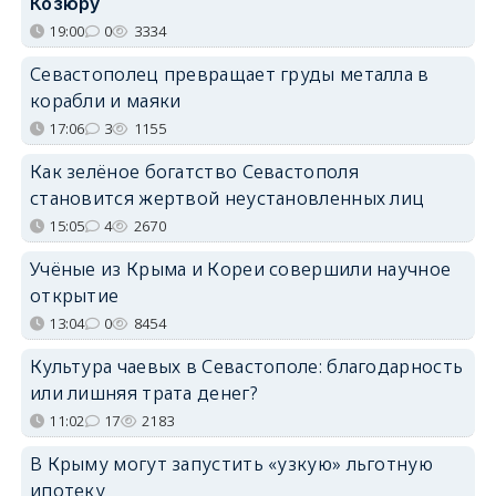
Козюру
19:00
0
3334
Севастополец превращает груды металла в
корабли и маяки
17:06
3
1155
Как зелёное богатство Севастополя
становится жертвой неустановленных лиц
15:05
4
2670
Учёные из Крыма и Кореи совершили научное
открытие
13:04
0
8454
Культура чаевых в Севастополе: благодарность
или лишняя трата денег?
11:02
17
2183
В Крыму могут запустить «узкую» льготную
ипотеку