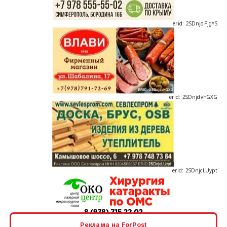
erid: 2SDnjdPjgYS
erid: 2SDnjdvhGXG
erid: 2SDnjcLUypt
erid: 2SDnjcrDNw6
Реклама на ForPost