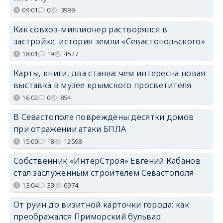
09:01
0
3999
Как совхоз-миллионер растворялся в
застройке: история земли «Севастопольского»
18:01
19
4527
Карты, книги, два станка: чем интересна новая
выставка в музее крымского просветителя
16:02
0
854
В Севастополе повреждены десятки домов
при отражении атаки БПЛА
15:00
18
12598
Собственник «ИнтерСтроя» Евгений Кабанов
стал заслуженным строителем Севастополя
13:04
33
6974
От руин до визитной карточки города: как
преображался Приморский бульвар