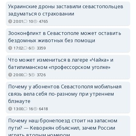
Украинские дроны заставили севастопольцев
задуматься о страховании
20:01
10
4765
Зооконфликт в Севастополе может оставить
бездомных животных без помощи
17:02
6
3359
Что может измениться в лагере «Чайка» и
батилиманском «профессорском уголке»
20:00
5
3726
Почему у абонентов Севастополя мобильная
связь вела себя по-разному при утреннем
блэкауте
13:00
16
6418
Почему наш бронепоезд стоит на запасном
пути? — Кеворкян объяснил, зачем России
играть вторым номером