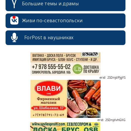
Большие темы и драмы
erid: 2SDnjcrDNw6
Живи по-севастопольски
ForPost в наушниках
erid: 2SDnjdPjgYS
erid: 2SDnjdvhGXG