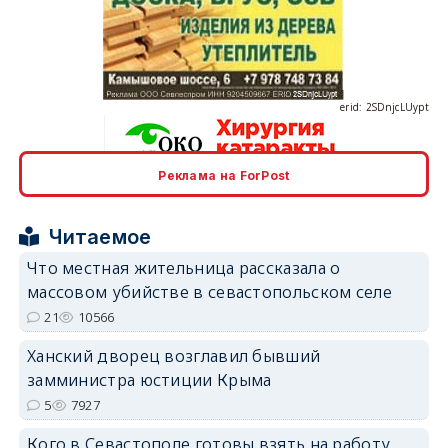
erid: 2SDnjcLUypt
Реклама на ForPost
erid: 2SDnjcrDNw6
Читаемое
Что местная жительница рассказала о
массовом убийстве в севастопольском селе
21
10566
erid: 2SDnjdPjgYS
Ханский дворец возглавил бывший
замминистра юстиции Крыма
5
7927
Кого в Севастополе готовы взять на работу