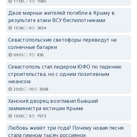
11:00
1
1080
Двое мирных жителей погибли в Крыму в
результате атаки ВСУ беспилотниками
10:36
0
3654
Севастопольские светофоры переведут на
солнечные батареи
09:01
7
836
Севастополь стал лидером ЮФО по падению
строительства, но с одним позитивным
нюансом
20:02
10
3568
Ханский дворец возглавил бывший
замминистра юстиции Крыма
19:00
5
7973
Любовь живёт три года? Почему новая песня
стала гимном тысяч россиянок