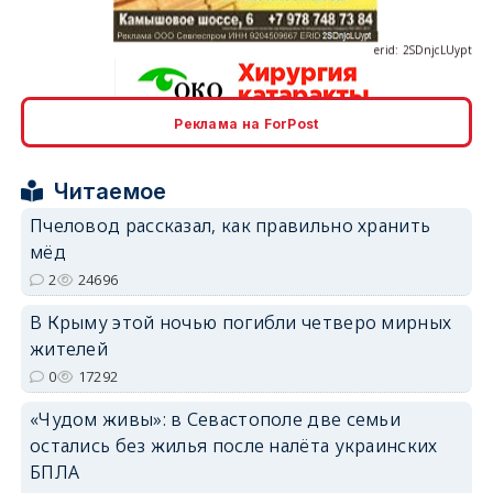
Реклама на ForPost
erid: 2SDnjcrDNw6
Читаемое
Пчеловод рассказал, как правильно хранить
мёд
2
24696
erid: 2SDnjdPjgYS
В Крыму этой ночью погибли четверо мирных
жителей
0
17292
«Чудом живы»: в Севастополе две семьи
остались без жилья после налёта украинских
erid: 2SDnjdvhGXG
БПЛА