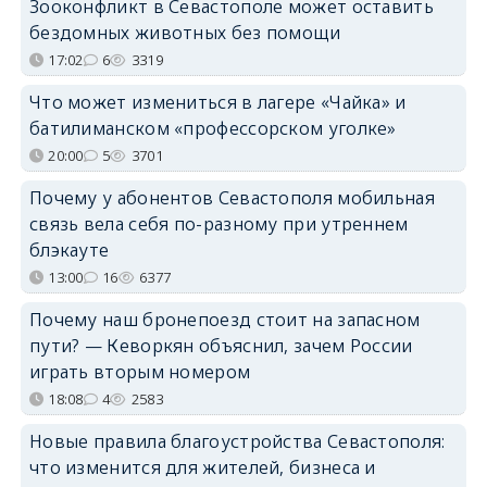
Зооконфликт в Севастополе может оставить
бездомных животных без помощи
17:02
6
3319
Что может измениться в лагере «Чайка» и
батилиманском «профессорском уголке»
20:00
5
3701
Почему у абонентов Севастополя мобильная
связь вела себя по-разному при утреннем
блэкауте
13:00
16
6377
Почему наш бронепоезд стоит на запасном
пути? — Кеворкян объяснил, зачем России
играть вторым номером
18:08
4
2583
Новые правила благоустройства Севастополя:
что изменится для жителей, бизнеса и