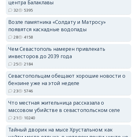
центра Балаклавы
32
5395
Возле памятника «Солдату и Матросу»
появятся каскадные водопады
28
4158
Чем Севастополь намерен привлекать
инвесторов до 2039 года
25
2184
Севастопольцам обещают хорошие новости о
бензине уже на этой неделе
23
5746
Что местная жительница рассказала о
массовом убийстве в севастопольском селе
21
10240
Тайный дворик на мысе Хрустальном: как
найти место отдыха, о котором почти никто не