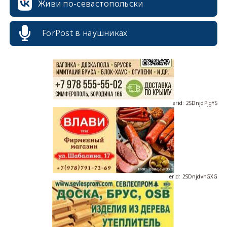
Живи по-севастопольски
ForPost в наушниках
erid: 2SDnjdPjgYS
erid: 2SDnjdvhGXG
erid: 2SDnjcLUypt