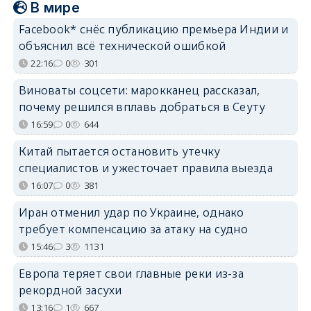
В мире
Facebook* снёс публикацию премьера Индии и
объяснил всё технической ошибкой
22:16
0
301
Виноваты соцсети: марокканец рассказал,
почему решился вплавь добраться в Сеуту
16:59
0
644
Китай пытается остановить утечку
специалистов и ужесточает правила выезда
16:07
0
381
Иран отменил удар по Украине, однако
требует компенсацию за атаку на судно
15:46
3
1131
Европа теряет свои главные реки из-за
рекордной засухи
13:16
1
667