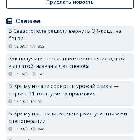
Прислать новость
Свежее
В Севастополе решили вернуть QR-коды на
бензин
13:03
4
353
Как получить пенсионные накопления одной
выплатой: названы два способа
12:16
1
143
В Крыму начали собирать урожай сливы —
первые 11 тонн уже на прилавках
12:10
0
55
В Крыму простились с четырьмя участниками
спецоперации
12:00
0
648