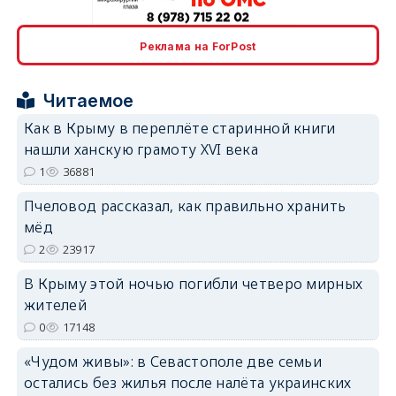
erid: 2SDnjcrDNw6
Реклама на ForPost
Читаемое
Как в Крыму в переплёте старинной книги
нашли ханскую грамоту XVI века
erid: 2SDnjdPjgYS
1
36881
Пчеловод рассказал, как правильно хранить
мёд
2
23917
В Крыму этой ночью погибли четверо мирных
erid: 2SDnjdvhGXG
жителей
0
17148
«Чудом живы»: в Севастополе две семьи
остались без жилья после налёта украинских