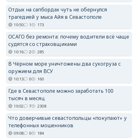
Отдых на сапбордах чуть не обернулся
трагедией у мыса Айя в Севастополе
10:50
1
173
ОСАГО без ремонта: почему водители всё чаще
судятся со страховщиками
10:16
2
285
В Чёрном море уничтожены два сухогруза с
оружием для ВСУ
10:13
0
160
Где в Севастополе можно заработать 100
тысяч в месяц
10:02
7
2308
Что доверчивые севастопольцы «покупают» у
телефонных мошенников
09:08
0
184