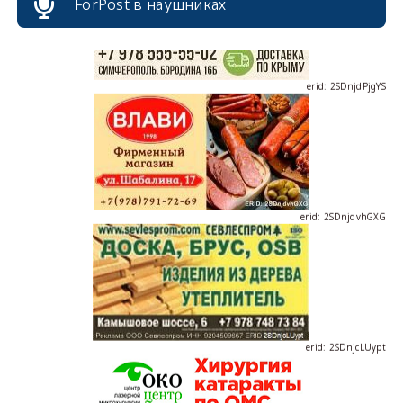
ForPost в наушниках
erid: 2SDnjdPjgYS
erid: 2SDnjdvhGXG
erid: 2SDnjcLUypt