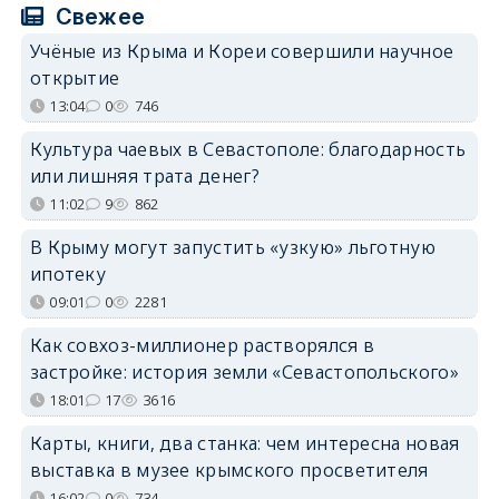
Свежее
Учёные из Крыма и Кореи совершили научное
открытие
13:04
0
746
Культура чаевых в Севастополе: благодарность
или лишняя трата денег?
11:02
9
862
В Крыму могут запустить «узкую» льготную
ипотеку
09:01
0
2281
Как совхоз-миллионер растворялся в
застройке: история земли «Севастопольского»
18:01
17
3616
Карты, книги, два станка: чем интересна новая
выставка в музее крымского просветителя
16:02
0
734