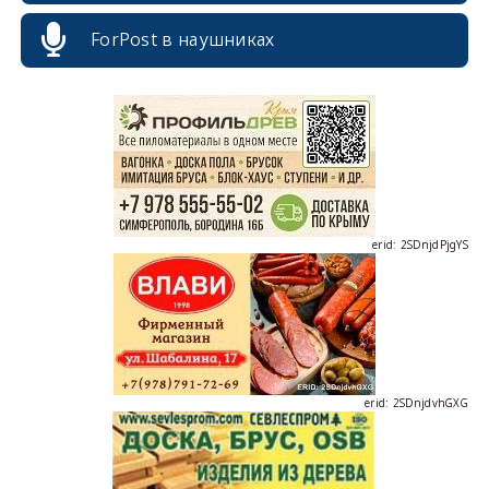
ForPost в наушниках
erid: 2SDnjcrDNw6
erid: 2SDnjdPjgYS
erid: 2SDnjdvhGXG