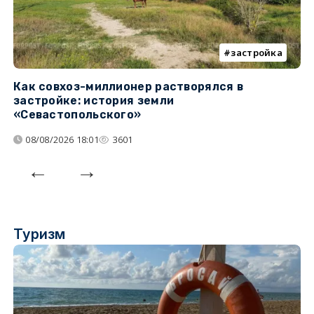
застройка
Как совхоз-миллионер растворялся в
К
застройке: история земли
н
«Севастопольского»
п
08/08/2026 18:01
3601
Туризм