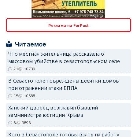
erid: 2SDnjcLUypt
Реклама на ForPost
Читаемое
Что местная жительница рассказала о
массовом убийстве в севастопольском селе
erid: 2SDnjcrDNw6
21
10739
В Севастополе повреждены десятки домов
при отражении атаки БПЛА
15
10588
Ханский дворец возглавил бывший
erid: 2SDnjdPjgYS
замминистра юстиции Крыма
6
9898
Кого в Севастополе готовы взять на работу