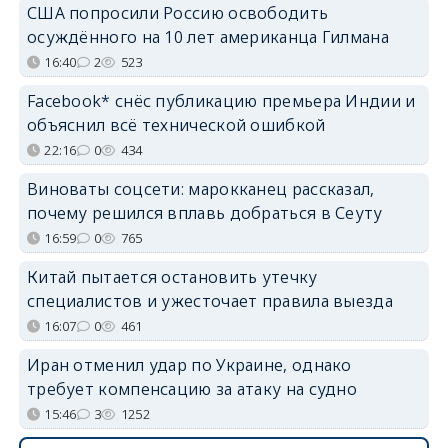
США попросили Россию освободить
осуждённого на 10 лет американца Гилмана
16:40
2
523
Facebook* снёс публикацию премьера Индии и
объяснил всё технической ошибкой
22:16
0
434
Виноваты соцсети: марокканец рассказал,
почему решился вплавь добраться в Сеуту
16:59
0
765
Китай пытается остановить утечку
специалистов и ужесточает правила выезда
16:07
0
461
Иран отменил удар по Украине, однако
требует компенсацию за атаку на судно
15:46
3
1252