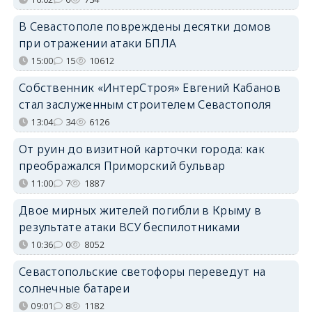
В Севастополе повреждены десятки домов
при отражении атаки БПЛА
15:00
15
10612
Собственник «ИнтерСтроя» Евгений Кабанов
стал заслуженным строителем Севастополя
13:04
34
6126
От руин до визитной карточки города: как
преображался Приморский бульвар
11:00
7
1887
Двое мирных жителей погибли в Крыму в
результате атаки ВСУ беспилотниками
10:36
0
8052
Севастопольские светофоры переведут на
солнечные батареи
09:01
8
1182