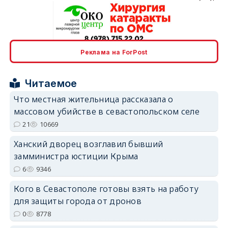
Реклама на ForPost
erid: 2SDnjcrDNw6
Читаемое
Что местная жительница рассказала о
массовом убийстве в севастопольском селе
21
10669
erid: 2SDnjdPjgYS
Ханский дворец возглавил бывший
замминистра юстиции Крыма
6
9346
Кого в Севастополе готовы взять на работу
для защиты города от дронов
erid: 2SDnjdvhGXG
0
8778