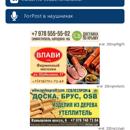
ForPost в наушниках
erid: 2SDnjdPjgYS
erid: 2SDnjdvhGXG
erid: 2SDnjcLUypt