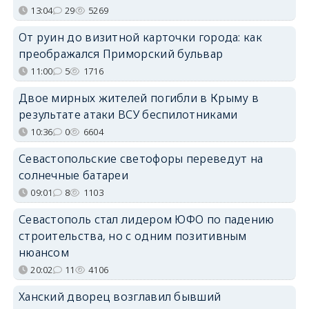
13:04
29
5269
От руин до визитной карточки города: как
преображался Приморский бульвар
11:00
5
1716
Двое мирных жителей погибли в Крыму в
результате атаки ВСУ беспилотниками
10:36
0
6604
Севастопольские светофоры переведут на
солнечные батареи
09:01
8
1103
Севастополь стал лидером ЮФО по падению
строительства, но с одним позитивным
нюансом
20:02
11
4106
Ханский дворец возглавил бывший