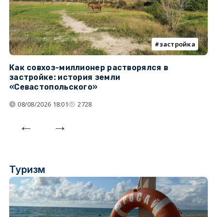
застройка
Как совхоз-миллионер растворялся в
К
застройке: история земли
н
«Севастопольского»
п
08/08/2026 18:01
2728
Туризм