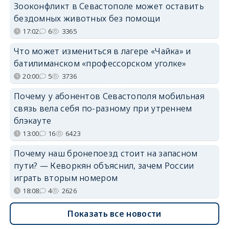
Зооконфликт в Севастополе может оставить
бездомных животных без помощи
17:02
6
3365
Что может измениться в лагере «Чайка» и
батилиманском «профессорском уголке»
20:00
5
3736
Почему у абонентов Севастополя мобильная
связь вела себя по-разному при утреннем
блэкауте
13:00
16
6423
Почему наш бронепоезд стоит на запасном
пути? — Кеворкян объяснил, зачем России
играть вторым номером
18:08
4
2626
Показать все новости