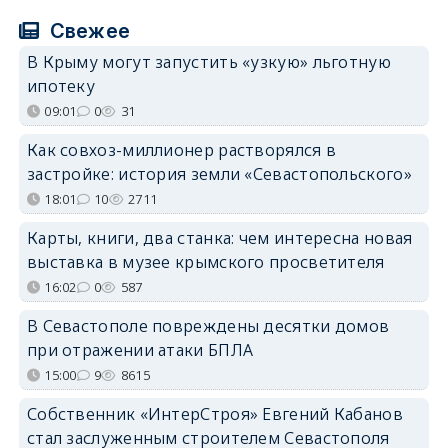
Свежее
В Крыму могут запустить «узкую» льготную
ипотеку
09:01
0
31
Как совхоз-миллионер растворялся в
застройке: история земли «Севастопольского»
18:01
10
2711
Карты, книги, два станка: чем интересна новая
выставка в музее крымского просветителя
16:02
0
587
В Севастополе повреждены десятки домов
при отражении атаки БПЛА
15:00
9
8615
Собственник «ИнтерСтроя» Евгений Кабанов
стал заслуженным строителем Севастополя