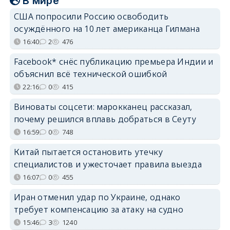
В мире
США попросили Россию освободить
осуждённого на 10 лет американца Гилмана
16:40
2
476
Facebook* снёс публикацию премьера Индии и
объяснил всё технической ошибкой
22:16
0
415
Виноваты соцсети: марокканец рассказал,
почему решился вплавь добраться в Сеуту
16:59
0
748
Китай пытается остановить утечку
специалистов и ужесточает правила выезда
16:07
0
455
Иран отменил удар по Украине, однако
требует компенсацию за атаку на судно
15:46
3
1240