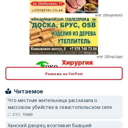
erid: 2SDnjcLUypt
Реклама на ForPost
erid: 2SDnjcrDNw6
Читаемое
Что местная жительница рассказала о
массовом убийстве в севастопольском селе
21
10640
erid: 2SDnjdPjgYS
Ханский дворец возглавил бывший