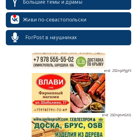
Большие темы и драмы
erid: 2SDnjcrDNw6
Живи по-севастопольски
ForPost в наушниках
erid: 2SDnjdPjgYS
erid: 2SDnjdvhGXG