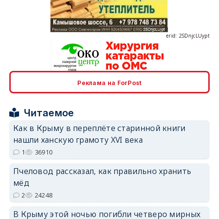
erid: 2SDnjcLUypt
Реклама на ForPost
erid: 2SDnjcrDNw6
Читаемое
Как в Крыму в переплёте старинной книги
нашли ханскую грамоту XVI века
1
36910
erid: 2SDnjdPjgYS
Пчеловод рассказал, как правильно хранить
мёд
2
24248
В Крыму этой ночью погибли четверо мирных