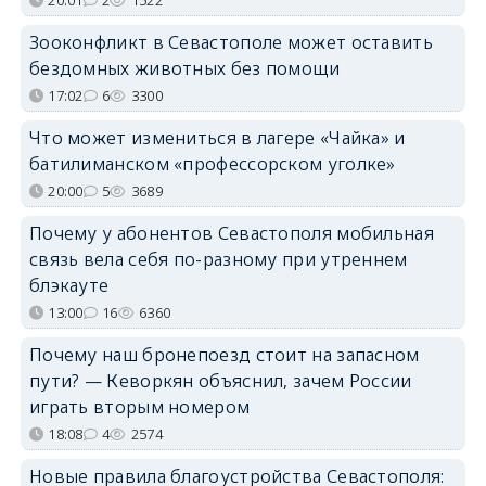
Зооконфликт в Севастополе может оставить
бездомных животных без помощи
17:02
6
3300
Что может измениться в лагере «Чайка» и
батилиманском «профессорском уголке»
20:00
5
3689
Почему у абонентов Севастополя мобильная
связь вела себя по-разному при утреннем
блэкауте
13:00
16
6360
Почему наш бронепоезд стоит на запасном
пути? — Кеворкян объяснил, зачем России
играть вторым номером
18:08
4
2574
Новые правила благоустройства Севастополя: