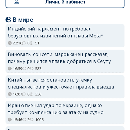
Личный кабинет
В мире
Индийский парламент потребовал
безусловных извинений от главы Meta*
22:16
0
51
Виноваты соцсети: марокканец рассказал,
почему решился вплавь добраться в Сеуту
16:59
0
583
Китай пытается остановить утечку
специалистов и ужесточает правила выезда
16:07
0
336
Иран отменил удар по Украине, однако
требует компенсацию за атаку на судно
15:46
3
1005