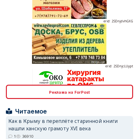
erid: 2SDnjdvhGXG
erid: 2SDnjcLUypt
Реклама на ForPost
erid: 2SDnjcrDNw6
Читаемое
Как в Крыму в переплёте старинной книги
нашли ханскую грамоту XVI века
1
36910
erid: 2SDnjdPjgYS