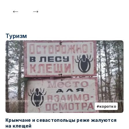
Туризм
коротко
Крымчане и севастопольцы реже жалуются
В
на клещей
ц