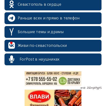
Севастополь в сердце
Раньше всех и прямо в телефон
Большие темы и драмы
erid: 2SDnjcrDNw6
Живи по-севастопольски
ForPost в наушниках
erid: 2SDnjdPjgYS