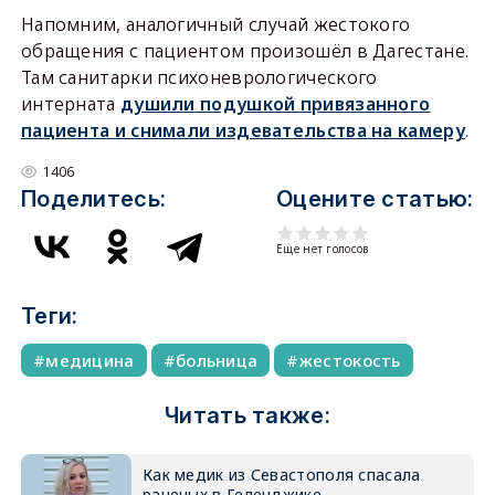
Напомним, аналогичный случай жестокого
обращения с пациентом произошёл в Дагестане.
Там санитарки психоневрологического
интерната
душили подушкой привязанного
пациента и снимали издевательства на камеру
.
1406
Поделитесь:
Оцените статью:
Еще нет голосов
Теги:
медицина
больница
жестокость
Читать также:
Как медик из Севастополя спасала
раненых в Геленджике