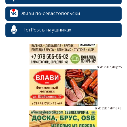
erid: 2SDnjcrDNw6
Живи по-севастопольски
ForPost в наушниках
erid: 2SDnjdPjgYS
erid: 2SDnjdvhGXG