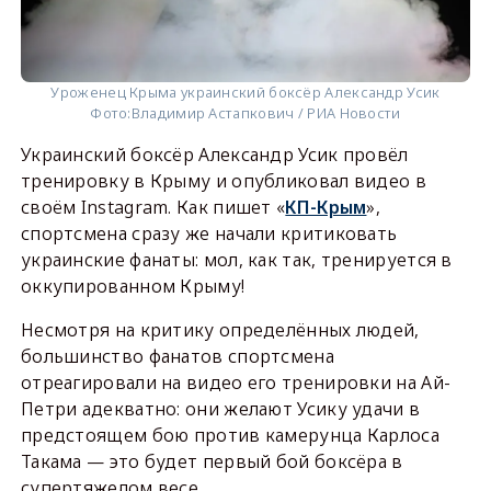
Уроженец Крыма украинский боксёр Александр Усик
Фото:
Владимир Астапкович / РИА Новости
Украинский боксёр Александр Усик провёл
тренировку в Крыму и опубликовал видео в
своём Instagram. Как пишет «
КП-Крым
»,
спортсмена сразу же начали критиковать
украинские фанаты: мол, как так, тренируется в
оккупированном Крыму!
Несмотря на критику определённых людей,
большинство фанатов спортсмена
отреагировали на видео его тренировки на Ай-
Петри адекватно: они желают Усику удачи в
предстоящем бою против камерунца Карлоса
Такама — это будет первый бой боксёра в
супертяжелом весе.