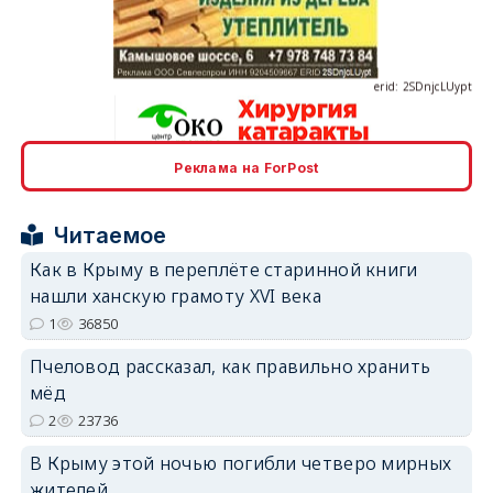
erid: 2SDnjcLUypt
Реклама на ForPost
erid: 2SDnjcrDNw6
Читаемое
Как в Крыму в переплёте старинной книги
нашли ханскую грамоту XVI века
1
36850
erid: 2SDnjdPjgYS
Пчеловод рассказал, как правильно хранить
мёд
2
23736
В Крыму этой ночью погибли четверо мирных
жителей