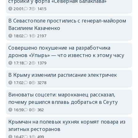
стройки у форта «Северная Балаклава»
20:01
7
1415
В Севастополе простились с генерал-майором
Василием Казаченко
18:02
1
2197
Совершено покушение на разработчика
дронов «Упырь» — что известно к этому часу
17:18
2
1379
В Крыму изменили расписание электричек
17:02
0
3278
Виноваты соцсети: марокканец рассказал,
почему решился вплавь добраться в Сеуту
16:59
0
362
Крымчан на полевых кухнях кормят повара из
элитных ресторанов
16:47
1
499