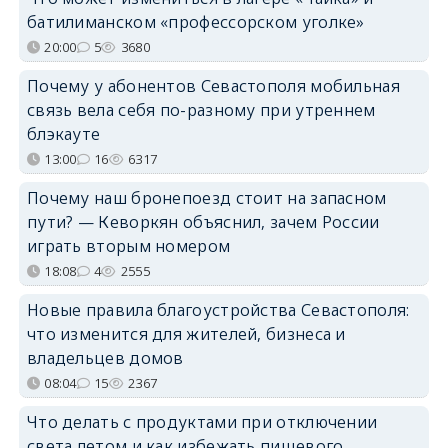
батилиманском «профессорском уголке»
20:00
5
3680
Почему у абонентов Севастополя мобильная
связь вела себя по-разному при утреннем
блэкауте
13:00
16
6317
Почему наш бронепоезд стоит на запасном
пути? — Кеворкян объяснил, зачем России
играть вторым номером
18:08
4
2555
Новые правила благоустройства Севастополя:
что изменится для жителей, бизнеса и
владельцев домов
08:04
15
2367
Что делать с продуктами при отключении
света летом и как избежать пищевого