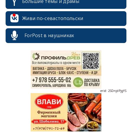
Большие темы и драмы
Живи по-севастопольски
ForPost в наушниках
erid: 2SDnjcrDNw6
erid: 2SDnjdPjgYS
erid: 2SDnjdvhGXG