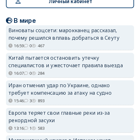
Личный кабинет
В мире
Виноваты соцсети: марокканец рассказал,
почему решился вплавь добраться в Сеуту
16:59
0
467
Китай пытается остановить утечку
специалистов и ужесточает правила выезда
16:07
0
284
Иран отменил удар по Украине, однако
требует компенсацию за атаку на судно
15:46
3
893
Европа теряет свои главные реки из-за
рекордной засухи
13:16
1
583