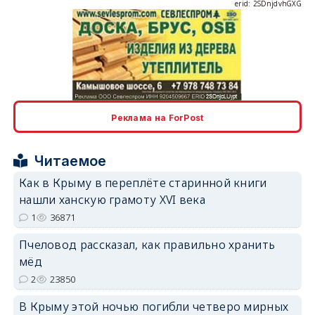
erid: 2SDnjcLUypt
Реклама на ForPost
Читаемое
erid: 2SDnjcrDNw6
Как в Крыму в переплёте старинной книги
нашли ханскую грамоту XVI века
1
36871
Пчеловод рассказал, как правильно хранить
мёд
erid: 2SDnjdPjgYS
2
23850
В Крыму этой ночью погибли четверо мирных