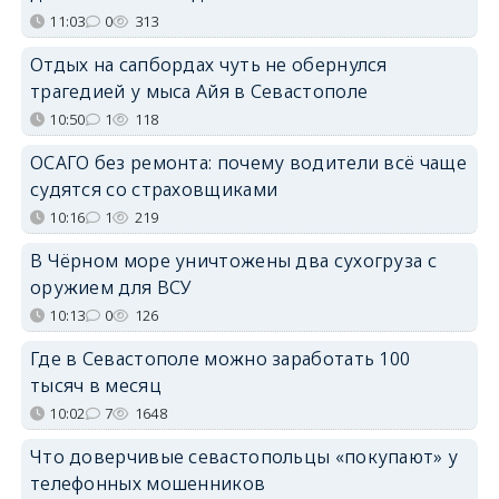
11:03
0
313
Отдых на сапбордах чуть не обернулся
трагедией у мыса Айя в Севастополе
10:50
1
118
ОСАГО без ремонта: почему водители всё чаще
судятся со страховщиками
10:16
1
219
В Чёрном море уничтожены два сухогруза с
оружием для ВСУ
10:13
0
126
Где в Севастополе можно заработать 100
тысяч в месяц
10:02
7
1648
Что доверчивые севастопольцы «покупают» у
телефонных мошенников