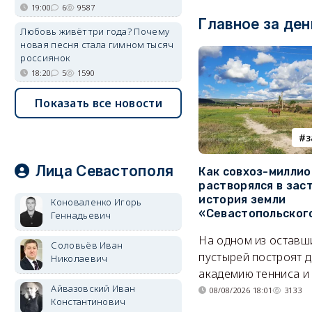
19:00
6
9587
Главное за ден
Любовь живёт три года? Почему
новая песня стала гимном тысяч
россиянок
18:20
5
1590
Показать все новости
з
Лица Севастополя
Как совхоз-милли
растворялся в зас
история земли
Коноваленко Игорь
«Севастопольског
Геннадьевич
На одном из оставш
Соловьёв Иван
пустырей построят д
Николаевич
академию тенниса и 
Айвазовский Иван
08/08/2026 18:01
3133
Константинович