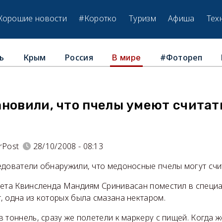
Хорошие новости
#Коротко
Туризм
Афиша
Тех
ь
Крым
Россия
#Фотореп
В мире
новили, что пчелы умеют считат
rPost
28/10/2008 - 08:13
едователи обнаружили, что медоносные пчелы могут счит
тета Квинсленда Мандиям Сринивасан поместил в специа
, одна из которых была смазана нектаром.
 тоннель, сразу же полетели к маркеру с пищей. Когда ж