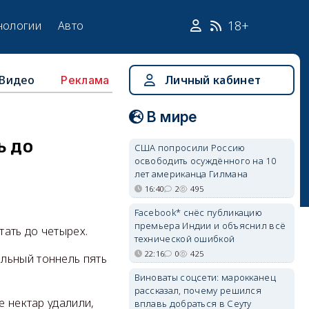
18+
нологии
Авто
Видео
Личный кабинет
Реклама
В мире
ь до
США попросили Россию
освободить осуждённого на 10
лет американца Гилмана
16:40
2
495
Facebook* снёс публикацию
премьера Индии и объяснил всё
ать до четырех.
технической ошибкой
22:16
0
425
льный тоннель пять
Виноваты соцсети: марокканец
рассказал, почему решился
е нектар удалили,
вплавь добраться в Сеуту