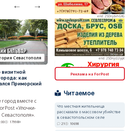
erid: 2SDnjcLUypt
тория Севастополя
недвижимость
о визитной
Севастополь стал лидером
К
Реклама на ForPost
города: как
ЮФО по падению
в
erid: 2SDnjcrDNw6
ался Приморский
строительства, но с одним
г
позитивным нюансом
Читаемое
Ч
 город вместе с
Кризис ударил по регионам
го
Что местная жительница
orPost «Улочки-
совершенно по-разному.
рассказала о массовом убийстве
 Севастополя».
07/08/2026 20:02
4205
в севастопольском селе
:00
1799
erid: 2SDnjdPjgYS
21
10698