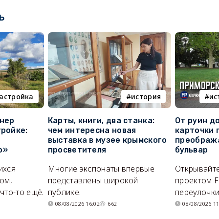
ь
астройка
история
ис
онер
Карты, книги, два станка:
От руин д
тройке:
чем интересна новая
карточки 
выставка в музее крымского
преображ
о»
просветителя
бульвар
ихся
Многие экспонаты впервые
Открывайте
ом,
представлены широкой
проектом F
что-то ещё.
публике.
переулочки
08/08/2026 16:02
662
08/08/2026 11