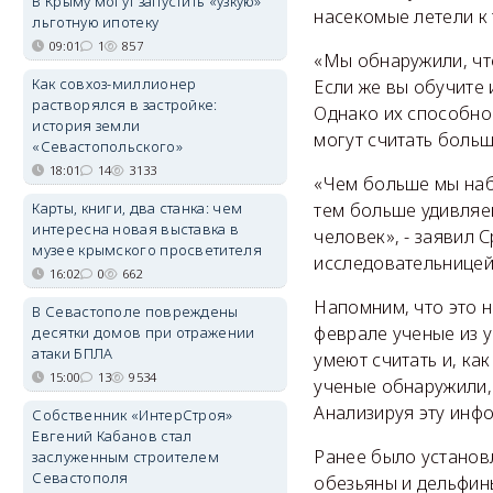
В Крыму могут запустить «узкую»
насекомые летели к 
льготную ипотеку
09:01
1
857
«Мы обнаружили, что
Как совхоз-миллионер
Если же вы обучите и
растворялся в застройке:
Однако их способнос
история земли
могут считать больш
«Севастопольского»
18:01
14
3133
«Чем больше мы наб
Карты, книги, два станка: чем
тем больше удивляе
интересна новая выставка в
человек», - заявил
музее крымского просветителя
исследовательницей
16:02
0
662
Напомним, что это н
В Севастополе повреждены
феврале ученые из 
десятки домов при отражении
атаки БПЛА
умеют считать и, ка
15:00
13
9534
ученые обнаружили,
Анализируя эту инфо
Собственник «ИнтерСтроя»
Евгений Кабанов стал
Ранее было установл
заслуженным строителем
Севастополя
обезьяны и дельфины