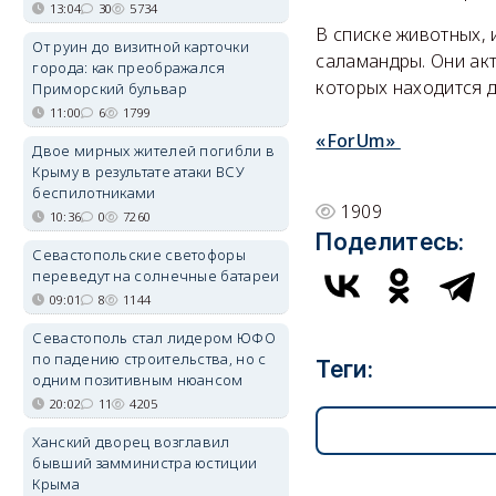
13:04
30
5734
В списке животных,
От руин до визитной карточки
саламандры. Они акт
города: как преображался
которых находится дв
Приморский бульвар
11:00
6
1799
«ForUm»
Двое мирных жителей погибли в
Крыму в результате атаки ВСУ
беспилотниками
1909
10:36
0
7260
Поделитесь:
Севастопольские светофоры
переведут на солнечные батареи
09:01
8
1144
Севастополь стал лидером ЮФО
по падению строительства, но с
Теги:
одним позитивным нюансом
20:02
11
4205
Ханский дворец возглавил
бывший замминистра юстиции
Крыма