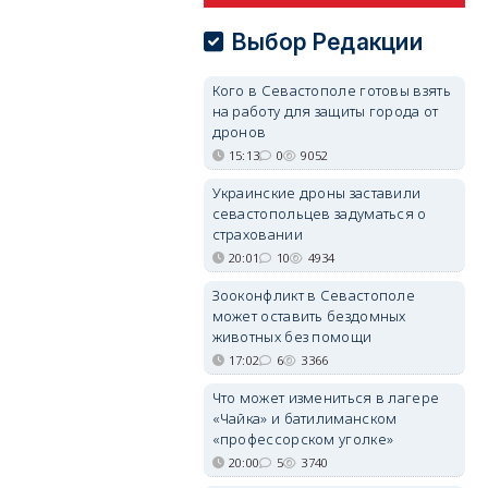
Выбор Редакции
Кого в Севастополе готовы взять
на работу для защиты города от
дронов
15:13
0
9052
Украинские дроны заставили
севастопольцев задуматься о
страховании
20:01
10
4934
Зооконфликт в Севастополе
может оставить бездомных
животных без помощи
17:02
6
3366
Что может измениться в лагере
«Чайка» и батилиманском
«профессорском уголке»
20:00
5
3740