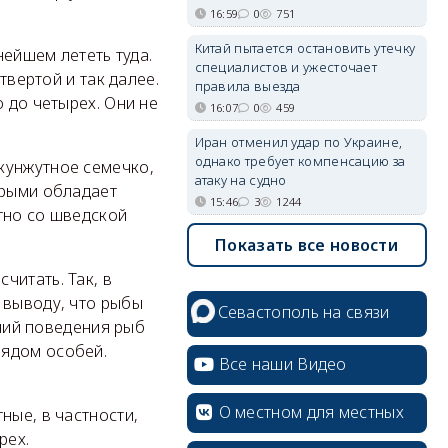
16:59
0
751
Китай пытается остановить утечку
нейшем лететь туда.
специалистов и ужесточает
твертой и так далее.
правила выезда
 до четырех. Они не
16:07
0
459
Иран отменил удар по Украине,
однако требует компенсацию за
кунжутное семечко,
атаку на судно
орыми обладает
15:46
3
1244
тно со шведской
Показать все новости
читать. Так, в
 выводу, что рыбы
Севастополь на связи
аний поведения рыб
рядом особей.
Все наши Видео
О местном для местных
ные, в частности,
рех.