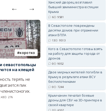
Ханский дворец возглавил
бывший замминистра юстиции
Крыма
6
9581
В Севастополе повреждены
erid: 2SDnjdvhGXG
десятки домов при отражении
атаки БПЛА
13
9513
Кого в Севастополе готовы взять
коротко
Балаклава
на работу для защиты города от
дронов
0
9052
и севастопольцы
В Севастополе утвердили
Н
ются на клещей
проект застройки центра
С
Двое мирных жителей погибли в
Балаклавы
и
Крыму в результате атаки ВСУ
ность терять не
беспилотниками
Там появится туристический
М
двигается пик
0
7244
квартал с отелями и
н
 членистоногих.
Крымчанин печатал боевые
парковками.
:43
276
дроны для СБУ на 3D-принтере в
05/08/2026 08:01
5620
своей квартире
2
6557