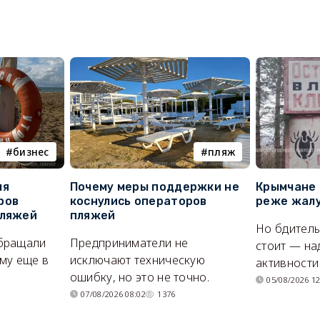
бизнес
пляж
ля
Почему меры поддержки не
Крымчане 
ров
коснулись операторов
реже жалу
пляжей
пляжей
Но бдитель
бращали
Предприниматели не
стоит — на
му еще в
исключают техническую
активности
ошибку, но это не точно.
05/08/2026 12
07/08/2026 08:02
1376