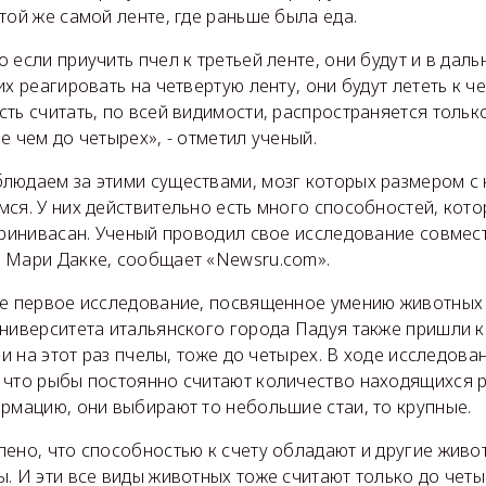
той же самой ленте, где раньше была еда.
 если приучить пчел к третьей ленте, они будут и в даль
х реагировать на четвертую ленту, они будут лететь к че
ть считать, по всей видимости, распространяется только
е чем до четырех», - отметил ученый.
людаем за этими существами, мозг которых размером с 
мся. У них действительно есть много способностей, кот
 Сринивасан. Ученый проводил свое исследование совмес
 Мари Дакке, сообщает «Newsru.com».
е первое исследование, посвященное умению животных с
университета итальянского города Падуя также пришли к
к и на этот раз пчелы, тоже до четырех. В ходе исследов
 что рыбы постоянно считают количество находящихся 
рмацию, они выбирают то небольшие стаи, то крупные.
ено, что способностью к счету обладают и другие живот
. И эти все виды животных тоже считают только до четы