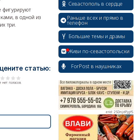
Севастополь в сердце
е фигурируют
ками, в одной из
Раньше всех и прямо в
телефон
их три.
Большие темы и драмы
erid: 2SDnjcrDNw6
Живи по-севастопольски
ForPost в наушниках
цените статью:
 нет голосов
erid: 2SDnjdPjgYS
erid: 2SDnjdvhGXG