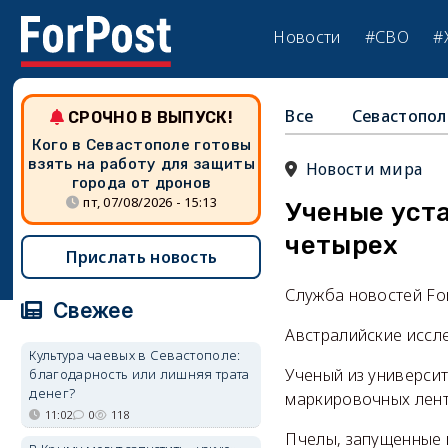
Новости
#СВО
#
Все
Севастопол
СРОЧНО В ВЫПУСК!
Кого в Севастополе готовы
взять на работу для защиты
Новости мира
города от дронов
пт, 07/08/2026 - 15:13
Ученые уста
четырех
Прислать новость
Служба новостей Fo
Свежее
Австралийские иссл
Культура чаевых в Севастополе:
Ученый из универси
благодарность или лишняя трата
денег?
маркировочных лент
11:02
0
118
Пчелы, запущенные в