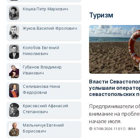
Кошка Петр Маркович
Туризм
Жуков Василий Фролович
Колобов Евгений
Николаевич
Губанов Владимир
Иванович
Власти Севастопо
Селиванова Нина
услышали операто
Федоровна
севастопольских 
Предприниматели о
Красовский Афанасий
Степанович
внимание на пробле
начале июля.
Мельничук Евгений
07/08/2026 11:01
3894
Борисович