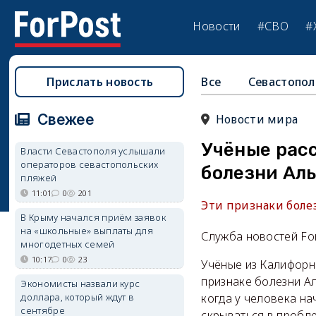
Новости
#СВО
#
Прислать новость
Все
Севастопол
Свежее
Новости мира
Учёные расс
Власти Севастополя услышали
операторов севастопольских
болезни Ал
пляжей
11:01
0
201
Эти признаки боле
В Крыму начался приём заявок
на «школьные» выплаты для
Служба новостей Fo
многодетных семей
10:17
0
23
Учёные из Калифорн
признаке болезни А
Экономисты назвали курс
доллара, который ждут в
когда у человека н
сентябре
скрываться в пробле