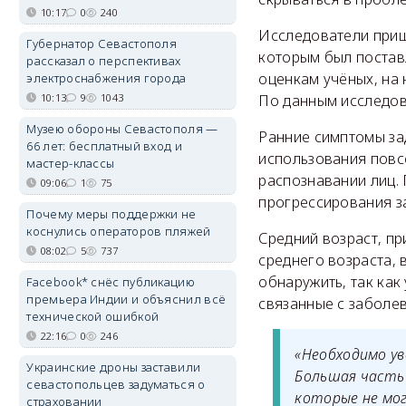
10:17
0
240
Исследователи пришл
Губернатор Севастополя
которым был постав
рассказал о перспективах
оценкам учёных, на 
электроснабжения города
10:13
9
1043
По данным исследов
Музею обороны Севастополя —
Ранние симптомы за
66 лет: бесплатный вход и
использования повс
мастер-классы
распознавании лиц.
09:06
1
75
прогрессирования з
Почему меры поддержки не
коснулись операторов пляжей
Средний возраст, пр
08:02
5
737
среднего возраста, 
обнаружить, так как
Facebook* снёс публикацию
премьера Индии и объяснил всё
связанные с заболе
технической ошибкой
22:16
0
246
«Необходимо ув
Украинские дроны заставили
Большая часть
севастопольцев задуматься о
которые не мо
страховании