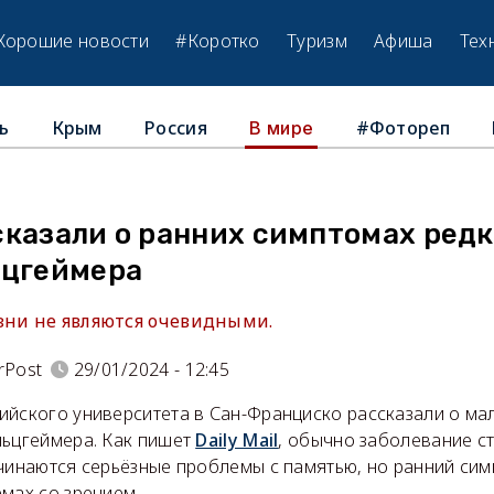
Хорошие новости
#Коротко
Туризм
Афиша
Тех
ь
Крым
Россия
#Фотореп
В мире
казали о ранних симптомах редк
ьцгеймера
зни не являются очевидными.
rPost
29/01/2024 - 12:45
ийского университета в Сан-Франциско рассказали о м
льцгеймера. Как пишет
Daily Mail
, обычно заболевание с
ачинаются серьёзные проблемы с памятью, но ранний си
мах со зрением.