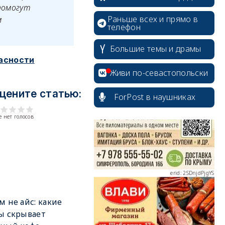
помогут
Раньше всех и прямо в
м
телефон
Большие темы и драмы
асности
erid: 2SDnjcrDNw6
Живи по-севастопольски
цените статью:
ForPost в наушниках
 нет голосов
erid: 2SDnjdPjgYS
м не айс: какие
erid: 2SDnjdvhGXG
ы скрывает