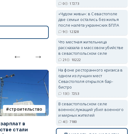
0
17273
«Чудом живы»: в Севастополе
две семьи остались без жилья
после налёта украинских БПЛА
erid: 2SDnjdvhGXG
9
12328
Что местная жительница
рассказала о массовом убийстве
в севастопольском селе
21
10222
На фоне ресторанного кризиса в
одном из лучших мест
Севастополя открылся бар-
бистро
13
7253
В севастопольском селе
строительство
фотореп
военнослужащий убил военного
и мирных жителей
4
7180
зарплат в
Тайный дворик на мысе
Г
стве стали
Хрустальном: как найти
з