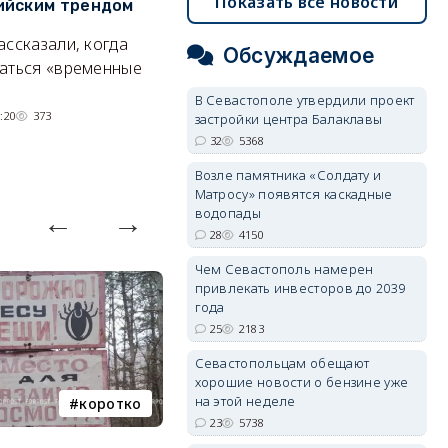
Показать все новости
ийским трендом
место отдыха, о котором
м
почти никто не знает
ассказали, когда
А
Обсуждаемое
Под стенами Галереи искусств
аться «временные
прячутся руины храма,
В Севастополе утвердили проект
гравийный сад и семейные
:20
373
застройки центра Балаклавы
качели.
32
5368
06/08/2026 15:00
2641
Возле памятника «Солдату и
Матросу» появятся каскадные
водопады
28
4150
Чем Севастополь намерен
привлекать инвесторов до 2039
года
25
2183
Севастопольцам обещают
хорошие новости о бензине уже
на этой неделе
коротко
Балаклава
23
5738