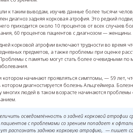
и к таким выводам, изучив данные более тысячи челове
лен диагноз задняя корковая атрофия. Это редкий подв
него приходится около 10 процентов от всех случаев бо
ания, 60 процентов пациентов с диагнозом — женщины.
дней корковой атрофии включают трудности во время чт
едневных предметов, а также проблемы при оценке расс
 Проблемы с памятью могут стать более очевидными по 
аболевания.
и котором начинают проявляться симптомы, — 59 лет, чт
в котором диагностируется болезнь Альцгеймера. Болезн
 у многих людей в таком возрасте начинаются проблемы 
ванием.
еличить осведомлённость о задней корковой атрофии ср
 пациентов с проблемами со зрением попадает к офтал
гут распознать заднюю корковую атрофию, — пишет с