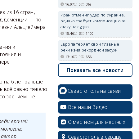
16:07
0
369
к из 16 стран,
Иран отменил удар по Украине,
ид деменции — по
однако требует компенсацию за
лезни Альцгеймера.
атаку на судно
15:46
3
1100
Европа теряет свои главные
ения и
реки из-за рекордной засухи
тояния и
13:16
1
656
мере
Показать все новости
о на 6 лет раньше
ь всё равно тяжело
Севастополь на связи
со зрением, не
Все наши Видео
еди врачей.
О местном для местных
ьмологам,
оавтор
Севастополь в сердце