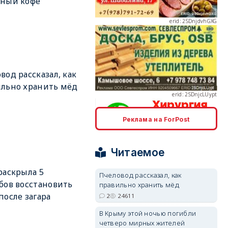
дный кофе
erid: 2SDnjcLUypt
вод рассказал, как
льно хранить мёд
Реклама на ForPost
erid: 2SDnjcrDNw6
Читаемое
раскрыла 5
Пчеловод рассказал, как
бов восстановить
правильно хранить мёд
после загара
2
24611
erid: 2SDnjdPjgYS
В Крыму этой ночью погибли
четверо мирных жителей