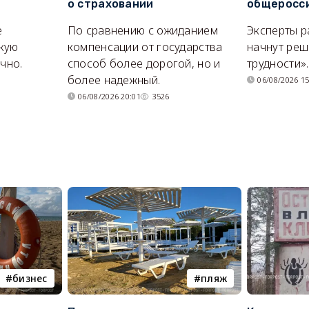
о страховании
общеросс
е
По сравнению с ожиданием
Эксперты р
кую
компенсации от государства
начнут реш
очно.
способ более дорогой, но и
трудности».
более надежный.
06/08/2026 15
06/08/2026 20:01
3526
бизнес
пляж