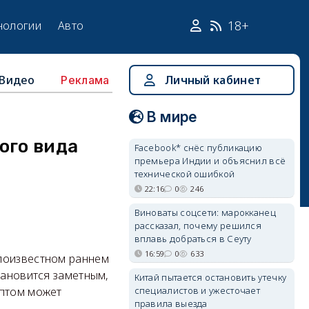
18+
нологии
Авто
Видео
Личный кабинет
Реклама
В мире
ого вида
Facebook* снёс публикацию
премьера Индии и объяснил всё
технической ошибкой
22:16
0
246
Виноваты соцсети: марокканец
рассказал, почему решился
вплавь добраться в Сеуту
16:59
0
633
алоизвестном раннем
тановится заметным,
Китай пытается остановить утечку
специалистов и ужесточает
мптом может
правила выезда