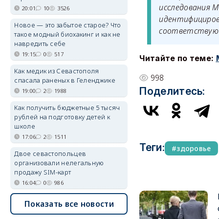
исследования 
20:01
10
3526
идентифициров
Новое — это забытое старое? Что
соответствующ
такое модный биохакинг и как не
навредить себе
19:15
0
517
Читайте по теме:
Как медик из Севастополя
998
спасала раненых в Геленджике
Поделитесь:
19:00
2
1988
Как получить бюджетные 5 тысяч
рублей на подготовку детей к
школе
17:06
2
1511
Теги:
здоровье
Двое севастопольцев
организовали нелегальную
продажу SIM-карт
16:04
0
986
Показать все новости