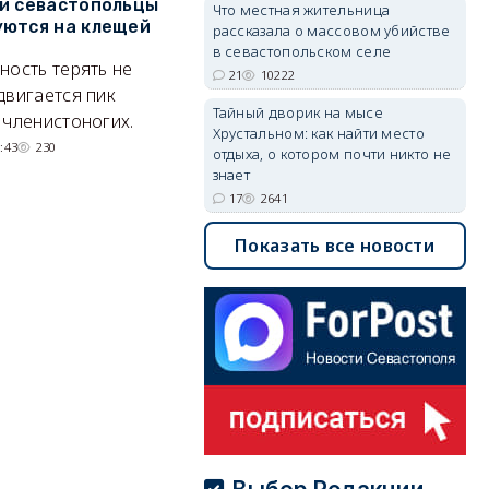
и севастопольцы
В Севастополе утвердили
Н
Что местная жительница
ются на клещей
проект застройки центра
С
рассказала о массовом убийстве
Балаклавы
и
в севастопольском селе
ность терять не
21
10222
Там появится туристический
М
двигается пик
Тайный дворик на мысе
квартал с отелями и
н
 членистоногих.
Хрустальном: как найти место
парковками.
:43
230
отдыха, о котором почти никто не
05/08/2026 08:01
5368
знает
17
2641
Показать все новости