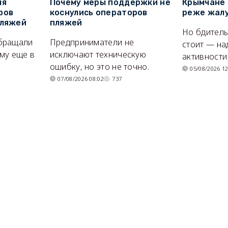
ля
Почему меры поддержки не
Крымчане 
ров
коснулись операторов
реже жалу
пляжей
пляжей
Но бдитель
бращали
Предприниматели не
стоит — на
му еще в
исключают техническую
активности
ошибку, но это не точно.
05/08/2026 12
07/08/2026 08:02
737