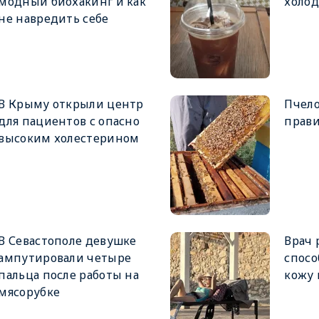
модный биохакинг и как
холо
не навредить себе
В Крыму открыли центр
Пчело
для пациентов с опасно
прави
высоким холестерином
В Севастополе девушке
Врач 
ампутировали четыре
спосо
пальца после работы на
кожу 
мясорубке