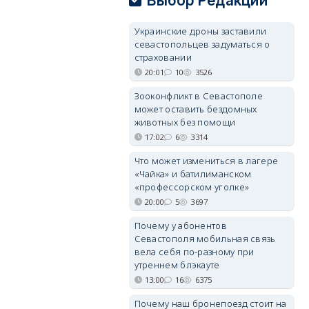
Выбор Редакции
Украинские дроны заставили
севастопольцев задуматься о
страховании
20:01
10
3526
Зооконфликт в Севастополе
может оставить бездомных
животных без помощи
17:02
6
3314
Что может измениться в лагере
«Чайка» и батилиманском
«профессорском уголке»
20:00
5
3697
Почему у абонентов
Севастополя мобильная связь
вела себя по-разному при
утреннем блэкауте
13:00
16
6375
Почему наш бронепоезд стоит на