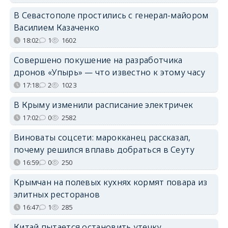
В Севастополе простились с генерал-майором
Василием Казаченко
18:02
1
1602
Совершено покушение на разработчика
дронов «Упырь» — что известно к этому часу
17:18
2
1023
В Крыму изменили расписание электричек
17:02
0
2582
Виноваты соцсети: марокканец рассказал,
почему решился вплавь добраться в Сеуту
16:59
0
250
Крымчан на полевых кухнях кормят повара из
элитных ресторанов
16:47
1
285
Китай пытается остановить утечку