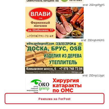
erid: 2SDnjdvhGXG
erid: 2SDnjcLUypt
Реклама на ForPost
erid: 2SDnjcrDNw6