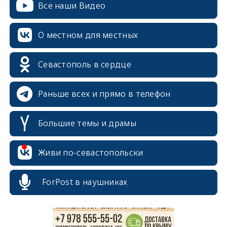
Все наши Видео
О местном для местных
Севастополь в сердце
Раньше всех и прямо в телефон
Большие темы и драмы
erid: 2SDnjcrDNw6
Живи по-севастопольски
ForPost в наушниках
erid: 2SDnjdPjgYS