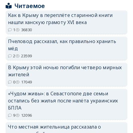
Читаемое
Как в Крыму в переплёте старинной книги
нашли ханскую грамоту XVI века
1
36830
erid: 2SDnjdPjgYS
Пчеловод рассказал, как правильно хранить
мёд
2
23599
В Крыму этой ночью погибли четверо мирных
жителей
erid: 2SDnjdvhGXG
0
17049
«Чудом живы»: в Севастополе две семьи
остались без жилья после налёта украинских
БПЛА
9
12096
Что местная жительница рассказала о