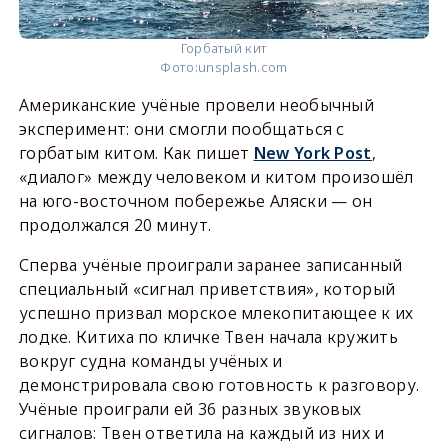
Горбатый кит
Фото:
unsplash.com
Американские учёные провели необычный
эксперимент: они смогли пообщаться с
горбатым китом. Как пишет
New York Post
,
«диалог» между человеком и китом произошёл
на юго-восточном побережье Аляски — он
продолжался 20 минут.
Сперва учёные проиграли заранее записанный
специальный «сигнал приветствия», который
успешно призвал морское млекопитающее к их
лодке. Китиха по кличке Твен начала кружить
вокруг судна команды учёных и
демонстрировала свою готовность к разговору.
Учёные проиграли ей 36 разных звуковых
сигналов: Твен ответила на каждый из них и