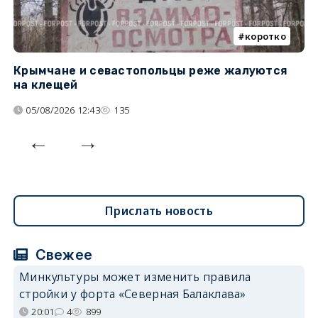
коротко
Крымчане и севастопольцы реже жалуются
В
на клещей
ц
05/08/2026 12:43
135
Прислать новость
Свежее
Минкультуры может изменить правила
стройки у форта «Северная Балаклава»
20:01
4
899