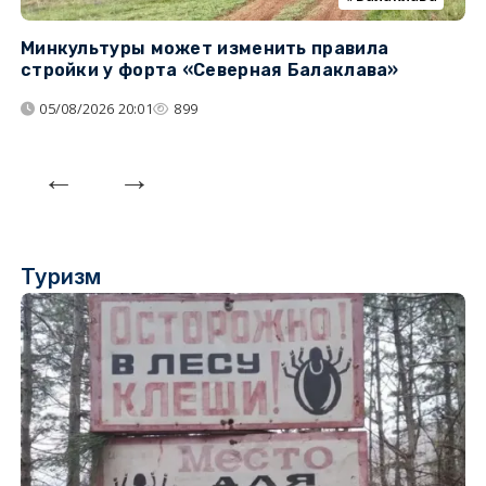
Минкультуры может изменить правила
С
стройки у форта «Северная Балаклава»
д
05/08/2026 20:01
899
Туризм