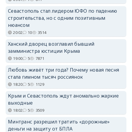
Севастополь стал лидером ЮФО по падению
строительства, но с одним позитивным
нюансом
20:02
10
3514
Ханский дворец возглавил бывший
замминистра юстиции Крыма
19:00
5
7871
Любовь живёт три года? Почему новая песня
стала гимном тысяч россиянок
18:20
5
1129
Крым и Севастополь ждут аномально жаркие
выходные
18:02
5
3509
Минтранс разрешил тратить «дорожные»
деньги на защиту от БПЛА