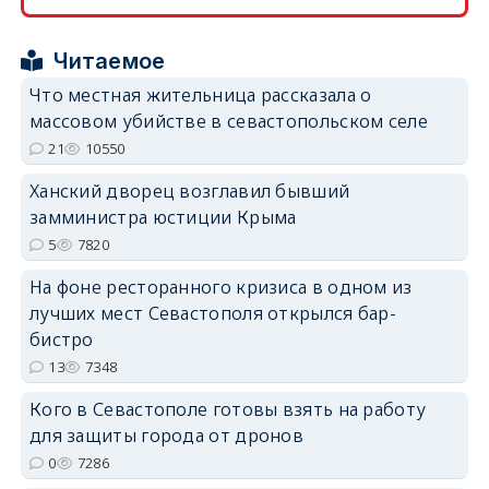
erid: 2SDnjcrDNw6
Читаемое
Что местная жительница рассказала о
массовом убийстве в севастопольском селе
21
10550
erid: 2SDnjdPjgYS
Ханский дворец возглавил бывший
замминистра юстиции Крыма
5
7820
На фоне ресторанного кризиса в одном из
лучших мест Севастополя открылся бар-
erid: 2SDnjdvhGXG
бистро
13
7348
Кого в Севастополе готовы взять на работу
для защиты города от дронов
0
7286