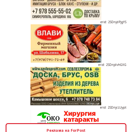
erid: 2SDnjdPjgYS
erid: 2SDnjdvhGXG
erid: 2SDnjcLUypt
Реклама на ForPost