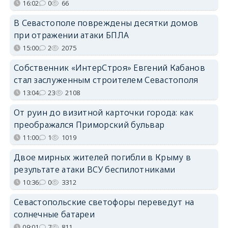
16:02
0
66
В Севастополе повреждены десятки домов
при отражении атаки БПЛА
15:00
2
2075
Собственник «ИнтерСтроя» Евгений Кабанов
стал заслуженным строителем Севастополя
13:04
23
2108
От руин до визитной карточки города: как
преображался Приморский бульвар
11:00
1
1019
Двое мирных жителей погибли в Крыму в
результате атаки ВСУ беспилотниками
10:36
0
3312
Севастопольские светофоры переведут на
солнечные батареи
09:01
7
811