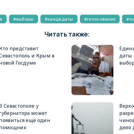
а
выборы
кандидаты
голосование
п
Читать также:
Кто представит
Едина
Севастополь и Крым в
даты
новой Госдуме
выбор
В Севастополе у
Верхо
губернатора может
разре
появиться ещё один
чинов
помощник
дело