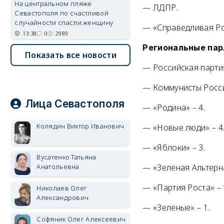
На центральном пляже
— ЛДПР.
Севастополя по счастливой
случайности спасли женщину
— «Справедливая Ро
13:38
0
2989
Региональные па
Показать все новости
— Российская парти
— Коммунисты Росси
Лица Севастополя
— «Родина» – 4.
Колядин Виктор Иванович
— «Новые люди» – 4
— «Яблоки» – 3.
Вусатенко Татьяна
Анатольевна
— «Зелёная Альтерна
— «Партия Роста» – 
Николаев Олег
Александрович
— «Зелёные» – 1.
Софяник Олег Алексеевич