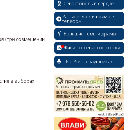
Севастополь в сердце
Раньше всех и прямо в
телефон
Большие темы и драмы
ря (при совмещении
Живи по-севастопольски
ForPost в наушниках
erid: 2SDnjcrDNw6
астие в выборах
erid: 2SDnjdPjgYS