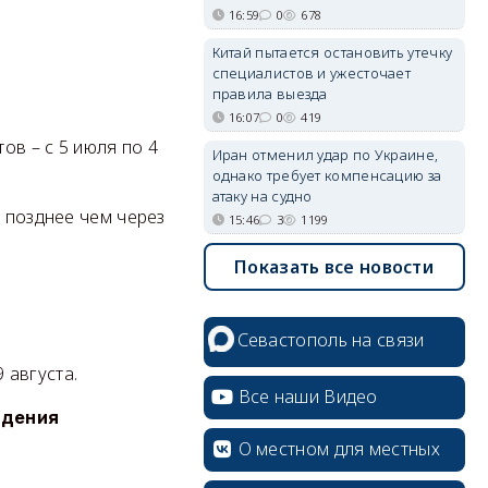
16:59
0
678
Китай пытается остановить утечку
специалистов и ужесточает
правила выезда
16:07
0
419
ов – с 5 июля по 4
Иран отменил удар по Украине,
однако требует компенсацию за
атаку на судно
е позднее чем через
15:46
3
1199
Показать все новости
Севастополь на связи
 августа.
Все наши Видео
ждения
О местном для местных