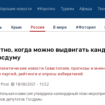
Хорошие новости
#Коротко
Туризм
Афиша
Тех
ь
Крым
В мире
#Фотореп
Россия
тно, когда можно выдвигать кан
осдуму
 политические новости Севастополя, прогнозы и мнен
и партий, рейтинги и опросы избирателей.
rPost
18/06/2021 - 15:52
тельная комиссия утвердила календарный план меропри
ов депутатов Госдумы.