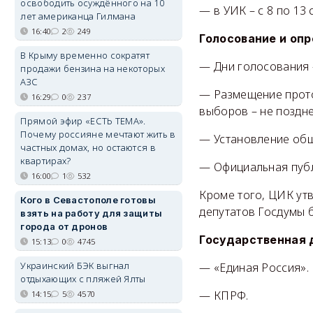
освободить осуждённого на 10
— в УИК – с 8 по 13 
лет американца Гилмана
16:40
2
249
Голосование и оп
В Крыму временно сократят
— Дни голосования –
продажи бензина на некоторых
АЗС
— Размещение прото
16:29
0
237
выборов – не поздне
Прямой эфир «ЕСТЬ ТЕМА».
Почему россияне мечтают жить в
— Установление общи
частных домах, но остаются в
квартирах?
— Официальная публи
16:00
1
532
Кроме того, ЦИК утв
Кого в Севастополе готовы
депутатов Госдумы 
взять на работу для защиты
города от дронов
Государственная 
15:13
0
4745
Украинский БЭК выгнал
— «Единая Россия».
отдыхающих с пляжей Ялты
— КПРФ.
14:15
5
4570