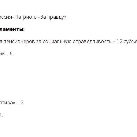
ссия–Патриоты–За правду».
рламенты:
я пенсионеров за социальную справедливость – 12 субъе
и – 6.
.
тива» – 2.
1.