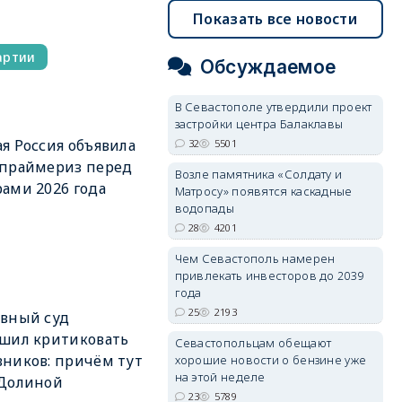
Показать все новости
артии
Обсуждаемое
В Севастополе утвердили проект
застройки центра Балаклавы
я Россия объявила
32
5501
 праймериз перед
Возле памятника «Солдату и
ами 2026 года
Матросу» появятся каскадные
водопады
28
4201
Чем Севастополь намерен
привлекать инвесторов до 2039
года
25
2193
вный суд
шил критиковать
Севастопольцам обещают
ников: причём тут
хорошие новости о бензине уже
на этой неделе
 Долиной
23
5789