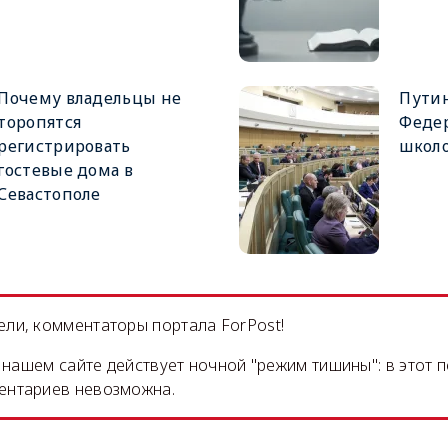
Почему владельцы не
Путин
торопятся
Феде
регистрировать
школ
гостевые дома в
Севастополе
ли, комментаторы портала ForPost!
на нашем сайте действует ночной "режим тишины": в этот 
ентариев невозможна.