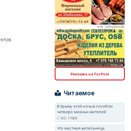
erid: 2SDnjdvhGXG
ктов.
erid: 2SDnjcLUypt
Реклама на ForPost
Читаемое
В Крыму этой ночью погибли
erid: 2SDnjcrDNw6
четверо мирных жителей
0
17520
Что местная жительница