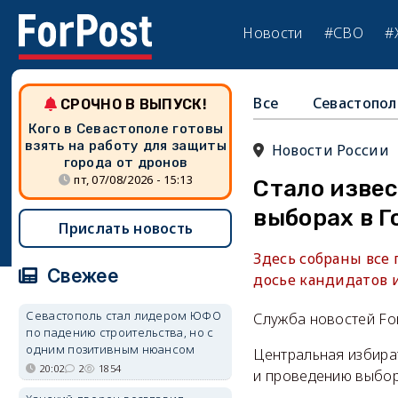
Новости
#СВО
#
Все
Севастопол
СРОЧНО В ВЫПУСК!
Кого в Севастополе готовы
взять на работу для защиты
Новости России
города от дронов
пт, 07/08/2026 - 15:13
Стало извес
выборах в Г
Прислать новость
Здесь собраны все
Свежее
досье кандидатов 
Севастополь стал лидером ЮФО
Служба новостей Fo
по падению строительства, но с
одним позитивным нюансом
Центральная избира
20:02
2
1854
и проведению выбор