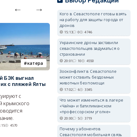
Выбор Редакции
Кого в Севастополе готовы взять
на работу для защиты города от
дронов
15:13
0
4746
Украинские дроны заставили
севастопольцев задуматься о
страховании
20:01
10
4550
катера
электроснабжение
Зооконфликт в Севастополе
может оставить бездомных
й БЭК выгнал
Губернатор Севастополя
П
животных без помощи
х с пляжей Ялты
рассказал о перспективах
к
17:02
6
3345
электроснабжения города
п
уируют с
Что может измениться в лагере
Энергетики, подчеркнул он,
П
й крымского
«Чайка» и батилиманском
делают практически
и
роводится
«профессорском уголке»
невозможное.
ош
ание.
20:00
5
3719
07/08/2026 10:13
4494
:15
4570
Почему у абонентов
Севастополя мобильная связь