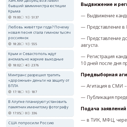
Ханский дворец возглавил
Выдвижение и рег
бывший замминистра юстиции
Крыма
— Выдвижение кандид
19:00
1
5137
— Представление в 
Любовь живёт три года? Почему
новая песня стала гимном тысяч
россиянок
— Представление док
18:20
1
555
августа.
Крым и Севастополь ждут
— Регистрация канди
аномально жаркие выходные
10 дней после дня п
18:02
4
2376
Предвыборная аг
Минтранс разрешил тратить
«дорожные» деньги на защиту от
— Агитация в СМИ – 
БПЛА
17:18
1
187
— Публикация предв
В Алупке планируют установить
памятник именитому фотографу
Подача заявлений
17:05
0
336
— в ТИК, МФЦ, через
США попросили Россию