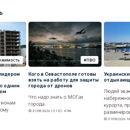
ь
ижимость
ПВО
 лидером
Кого в Севастополе готовы
Украински
взять на работу для защиты
отдыхающи
 с одним
города от дронов
Людей эвак
сом
Что надо знать о МОГах
набережно
егионам
города.
курорта, п
ому.
07/08/2026 15:13
4746
разминиров
07/08/2026 14