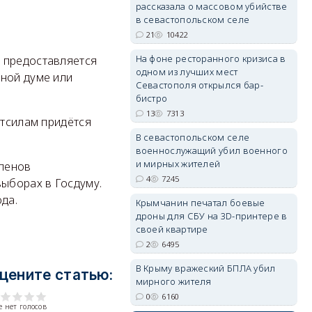
рассказала о массовом убийстве
в севастопольском селе
21
10422
erid: 2SDnjdPjgYS
На фоне ресторанного кризиса в
 предоставляется
одном из лучших мест
нной думе или
Севастополя открылся бар-
бистро
13
7313
итсилам придётся
В севастопольском селе
военнослужащий убил военного
erid: 2SDnjdvhGXG
и мирных жителей
членов
4
7245
выборах в Госдуму.
ода.
Крымчанин печатал боевые
дроны для СБУ на 3D-принтере в
своей квартире
2
6495
В Крыму вражеский БПЛА убил
цените статью:
мирного жителя
0
6160
 нет голосов