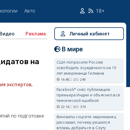
18+
нологии
Авто
Видео
Личный кабинет
Реклама
В мире
дидатов на
США попросили Россию
освободить осуждённого на 10
лет американца Гилмана
16:40
2
249
ия экспертов,
Facebook* снёс публикацию
премьера Индии и объяснил всё
технической ошибкой
22:16
0
374
ятий по подготовке
Виноваты соцсети: марокканец
рассказал, почему решился
вплавь добраться в Сеуту