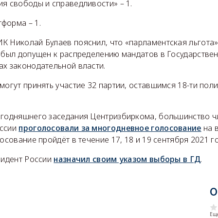
я свободы и справедливости» – 1.
форма – 1.
К Николай Булаев пояснил, что «парламентская льгота»
к был допущен к распределению мандатов в Государстве
ах законодательной власти.
могут принять участие 32 партии, оставшимся 18-ти пол
егодняшнего заседания Центризбиркома, большинство 
иссии
проголосовали за многодневное голосование
на 
лосование пройдёт в течение 17, 18 и 19 сентября 2021 г
зидент России
назначил своим указом выборы в ГД
.
О
Еще