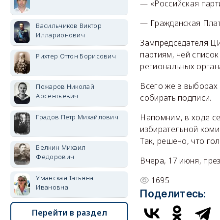
— «Российская парти
— Гражданская Плат
Васильчиков Виктор
Илларионович
Зампредседателя ЦИ
партиям, чей списо
Рихтер Оттон Борисович
региональных орган
Всего же в выборах 
Пожаров Николай
Арсентьевич
собирать подписи.
Напомним, в ходе с
Градов Петр Михайлович
избирательной ком
Так, решено, что го
Белкин Михаил
Федорович
Вчера, 17 июня, пре
Уманская Татьяна
1695
Ивановна
Поделитесь:
Перейти в раздел