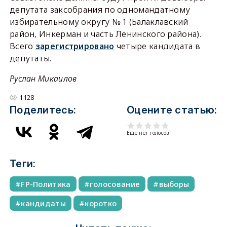
депутата заксобрания по одномандатному
избирательному округу № 1 (Балаклавский
район, Инкерман и часть Ленинского района).
Всего
зарегистрировано
четыре кандидата в
депутаты.
Руслан Микаилов
1128
Поделитесь:
Оцените статью:
Еще нет голосов
Теги:
FP-Политика
голосование
выборы
кандидаты
коротко