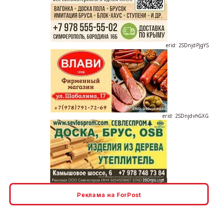
erid: 2SDnjdPjgYS
erid: 2SDnjdvhGXG
erid: 2SDnjcLUypt
Реклама на ForPost