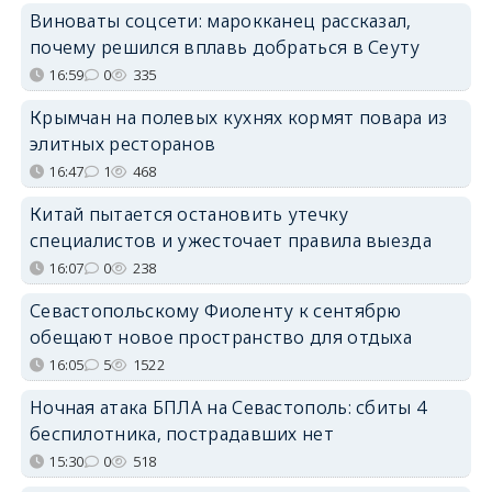
Виноваты соцсети: марокканец рассказал,
почему решился вплавь добраться в Сеуту
16:59
0
335
Крымчан на полевых кухнях кормят повара из
элитных ресторанов
16:47
1
468
Китай пытается остановить утечку
специалистов и ужесточает правила выезда
16:07
0
238
Севастопольскому Фиоленту к сентябрю
обещают новое пространство для отдыха
16:05
5
1522
Ночная атака БПЛА на Севастополь: сбиты 4
беспилотника, пострадавших нет
15:30
0
518