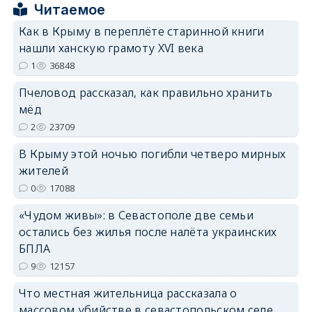
Читаемое
Как в Крыму в переплёте старинной книги
нашли ханскую грамоту XVI века
erid: 2SDnjcrDNw6
1
36848
Пчеловод рассказал, как правильно хранить
мёд
2
23709
В Крыму этой ночью погибли четверо мирных
erid: 2SDnjdPjgYS
жителей
0
17088
«Чудом живы»: в Севастополе две семьи
остались без жилья после налёта украинских
БПЛА
erid: 2SDnjdvhGXG
9
12157
Что местная жительница рассказала о
массовом убийстве в севастопольском селе