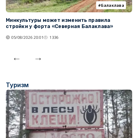
Балаклава
Минкультуры может изменить правила
С
стройки у форта «Северная Балаклава»
д
05/08/2026 20:01
1336
Туризм