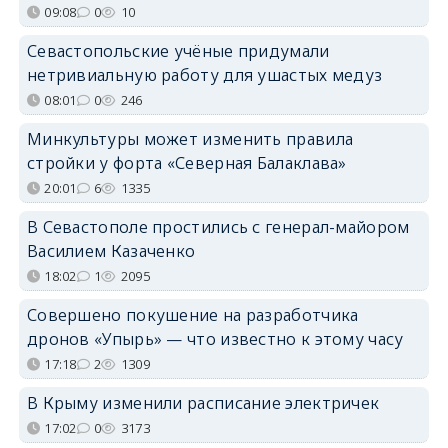
09:08
0
10
Севастопольские учёные придумали
нетривиальную работу для ушастых медуз
08:01
0
246
Минкультуры может изменить правила
стройки у форта «Северная Балаклава»
20:01
6
1335
В Севастополе простились с генерал-майором
Василием Казаченко
18:02
1
2095
Совершено покушение на разработчика
дронов «Упырь» — что известно к этому часу
17:18
2
1309
В Крыму изменили расписание электричек
17:02
0
3173