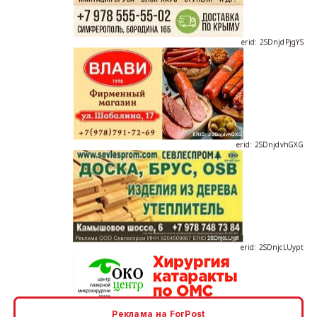
erid: 2SDnjdPjgYS
erid: 2SDnjdvhGXG
erid: 2SDnjcLUypt
Реклама на ForPost