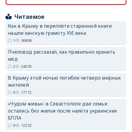
erid: 2SDnjcrDNw6
Читаемое
Как в Крыму в переплёте старинной книги
нашли ханскую грамоту XVI века
1
36898
erid: 2SDnjdPjgYS
Пчеловод рассказал, как правильно хранить
мёд
2
24035
В Крыму этой ночью погибли четверо мирных
жителей
erid: 2SDnjdvhGXG
0
17172
«Чудом живы»: в Севастополе две семьи
остались без жилья после налёта украинских
БПЛА
9
12252