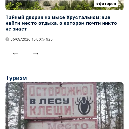
фотореп
Тайный дворик на мысе Хрустальном: как
Г
найти место отдыха, о котором почти никто
т
не знает
06/08/2026 15:00
925
Туризм