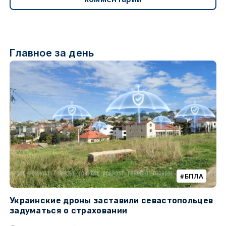
Главное за день
БПЛА
Украинские дроны заставили севастопольцев
Т
задуматься о страховании
н
н