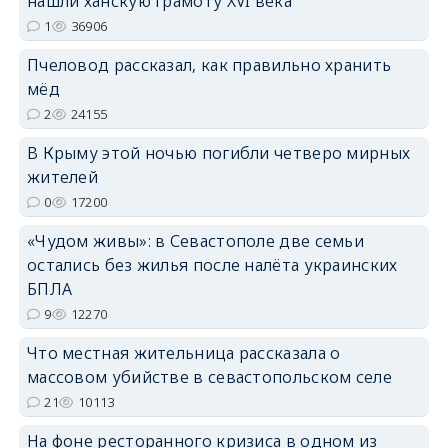
нашли ханскую грамоту XVI века
1
36906
erid: 2SDnjdPjgYS
Пчеловод рассказал, как правильно хранить
мёд
2
24155
В Крыму этой ночью погибли четверо мирных
жителей
erid: 2SDnjdvhGXG
0
17200
«Чудом живы»: в Севастополе две семьи
остались без жилья после налёта украинских
БПЛА
9
12270
Что местная жительница рассказала о
массовом убийстве в севастопольском селе
21
10113
На фоне ресторанного кризиса в одном из