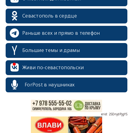
Севастополь в сердце
Раньше всех и прямо в телефон
Большие темы и драмы
erid: 2SDnjcrDNw6
Живи по-севастопольски
ForPost в наушниках
erid: 2SDnjdPjgYS