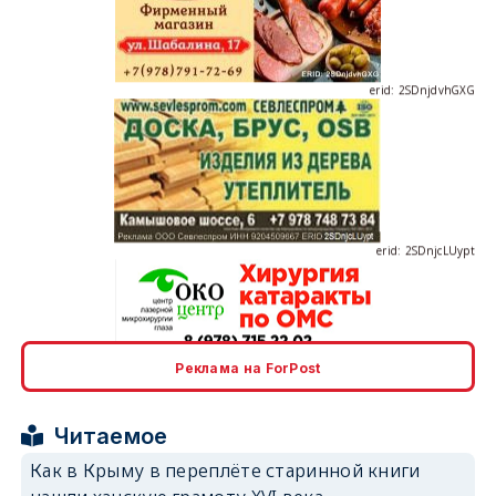
erid: 2SDnjdvhGXG
erid: 2SDnjcLUypt
Реклама на ForPost
erid: 2SDnjcrDNw6
Читаемое
Как в Крыму в переплёте старинной книги