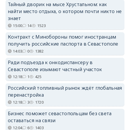
Тайный дворик на мысе Хрустальном: как
найти место отдыха, о котором почти никто не
знает
15:00
14
1523
Контракт с Минобороны помог иностранцам
получить российские паспорта в Севастополе
14:03
0
1382
Ради подъезда к онкодиспансеру в
Севастополе изымают частный участок
12:18
1
425
Российский топливный рынок ждёт глобальная
перенастройка
12:18
3
1720
Бизнес поможет севастопольцам без света
оставаться на связи
12:04
6
1403