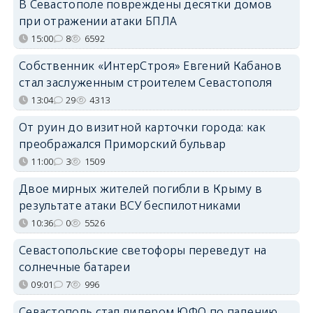
В Севастополе повреждены десятки домов
при отражении атаки БПЛА
15:00
8
6592
Собственник «ИнтерСтроя» Евгений Кабанов
стал заслуженным строителем Севастополя
13:04
29
4313
От руин до визитной карточки города: как
преображался Приморский бульвар
11:00
3
1509
Двое мирных жителей погибли в Крыму в
результате атаки ВСУ беспилотниками
10:36
0
5526
Севастопольские светофоры переведут на
солнечные батареи
09:01
7
996
Севастополь стал лидером ЮФО по падению