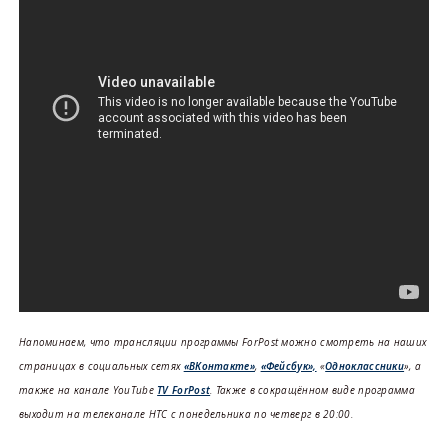
Напоминаем, что трансляции программы ForPost можно смотреть на наших
страницах в социальных сетях
«ВКонтакте»
,
«Фейсбук»,
«
Одноклассники
», а
также на канале YouTube
TV ForPost
. Также в сокращённом виде программа
выходит на телеканале НТС с понедельника по четверг в 20:00.