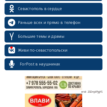
Севастополь в сердце
Раньше всех и прямо в телефон
Большие темы и драмы
erid: 2SDnjcrDNw6
Живи по-севастопольски
ForPost в наушниках
erid: 2SDnjdPjgYS