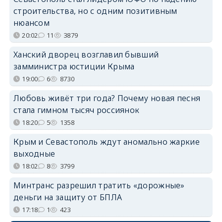
строительства, но с одним позитивным
нюансом
20:02
11
3879
Ханский дворец возглавил бывший
замминистра юстиции Крыма
19:00
6
8730
Любовь живёт три года? Почему новая песня
стала гимном тысяч россиянок
18:20
5
1358
Крым и Севастополь ждут аномально жаркие
выходные
18:02
8
3799
Минтранс разрешил тратить «дорожные»
деньги на защиту от БПЛА
17:18
1
423