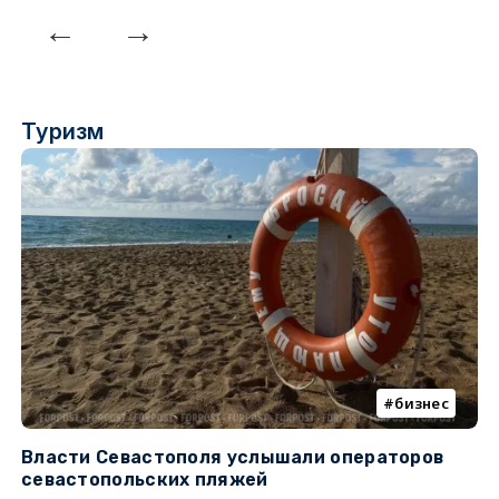
Туризм
бизнес
Власти Севастополя услышали операторов
П
севастопольских пляжей
о