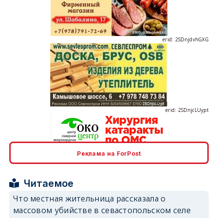
erid: 2SDnjdvhGXG
erid: 2SDnjcLUypt
Реклама на ForPost
erid: 2SDnjcrDNw6
Читаемое
Что местная жительница рассказала о
массовом убийстве в севастопольском селе