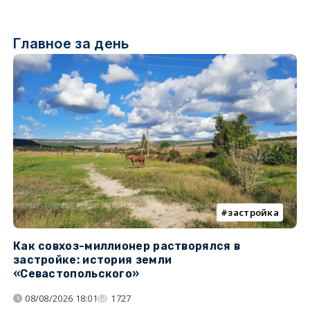
Главное за день
застройка
Как совхоз-миллионер растворялся в
К
застройке: история земли
н
«Севастопольского»
п
08/08/2026 18:01
1727