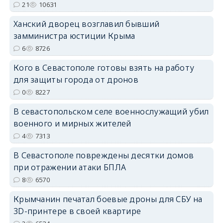
21
10631
erid: 2SDnjdPjgYS
Ханский дворец возглавил бывший
замминистра юстиции Крыма
6
8726
Кого в Севастополе готовы взять на работу
для защиты города от дронов
erid: 2SDnjdvhGXG
0
8227
В севастопольском селе военнослужащий убил
военного и мирных жителей
4
7313
В Севастополе повреждены десятки домов
при отражении атаки БПЛА
8
6570
Крымчанин печатал боевые дроны для СБУ на
3D-принтере в своей квартире