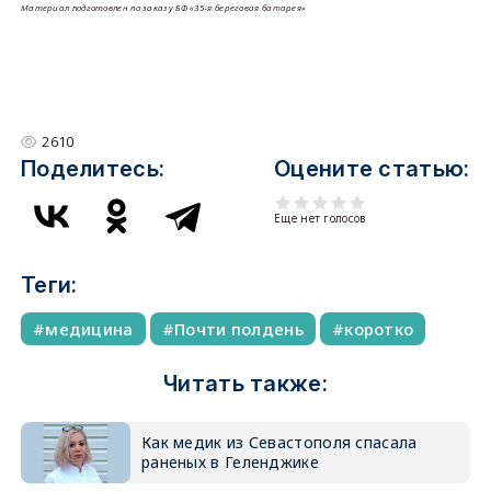
Материал подготовлен по заказу БФ «35-я береговая батарея»
2610
Поделитесь:
Оцените статью:
Еще нет голосов
Теги:
медицина
Почти полдень
коротко
Читать также:
Как медик из Севастополя спасала
раненых в Геленджике