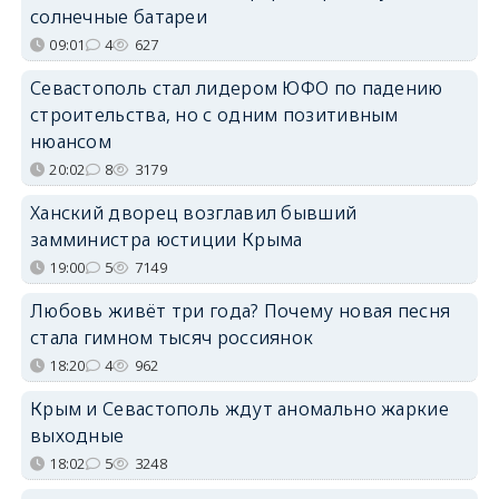
солнечные батареи
09:01
4
627
Севастополь стал лидером ЮФО по падению
строительства, но с одним позитивным
нюансом
20:02
8
3179
Ханский дворец возглавил бывший
замминистра юстиции Крыма
19:00
5
7149
Любовь живёт три года? Почему новая песня
стала гимном тысяч россиянок
18:20
4
962
Крым и Севастополь ждут аномально жаркие
выходные
18:02
5
3248