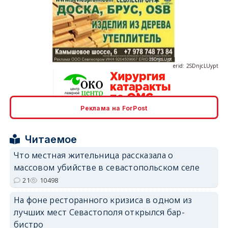
erid: 2SDnjcLUypt
Реклама на ForPost
erid: 2SDnjcrDNw6
Читаемое
Что местная жительница рассказала о
массовом убийстве в севастопольском селе
21
10498
erid: 2SDnjdPjgYS
На фоне ресторанного кризиса в одном из
лучших мест Севастополя открылся бар-
бистро