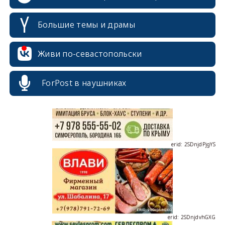
Большие темы и драмы
erid: 2SDnjcrDNw6
Живи по-севастопольски
ForPost в наушниках
erid: 2SDnjdPjgYS
erid: 2SDnjdvhGXG