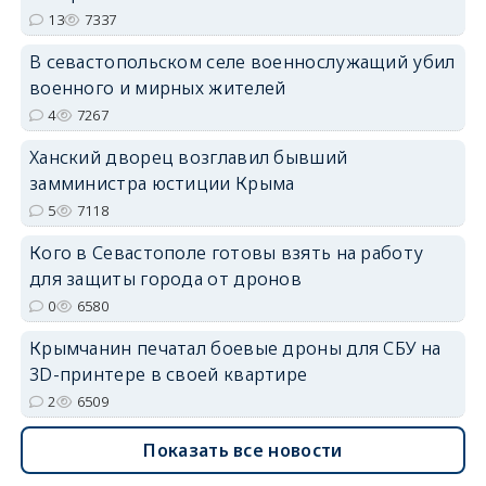
13
7337
В севастопольском селе военнослужащий убил
erid: 2SDnjdvhGXG
военного и мирных жителей
4
7267
Ханский дворец возглавил бывший
замминистра юстиции Крыма
5
7118
Кого в Севастополе готовы взять на работу
для защиты города от дронов
0
6580
Крымчанин печатал боевые дроны для СБУ на
3D-принтере в своей квартире
2
6509
Показать все новости