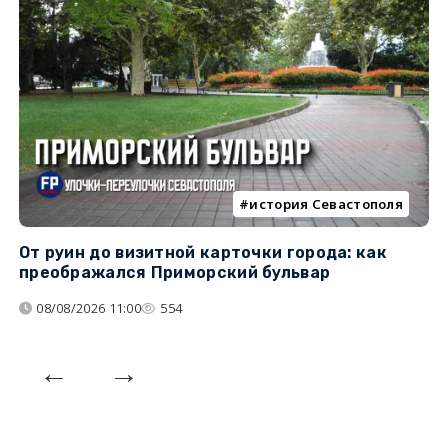
история Севастополя
От руин до визитной карточки города: как
С
преображался Приморский бульвар
с
08/08/2026 11:00
554