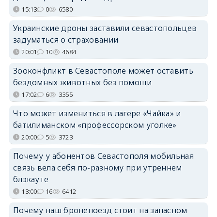
15:13
0
6580
Украинские дроны заставили севастопольцев
задуматься о страховании
20:01
10
4684
Зооконфликт в Севастополе может оставить
бездомных животных без помощи
17:02
6
3355
Что может измениться в лагере «Чайка» и
батилиманском «профессорском уголке»
20:00
5
3723
Почему у абонентов Севастополя мобильная
связь вела себя по-разному при утреннем
блэкауте
13:00
16
6412
Почему наш бронепоезд стоит на запасном